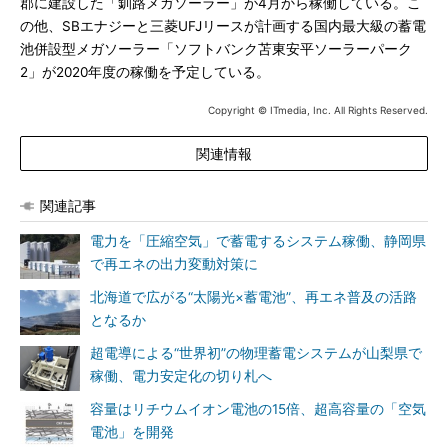
郡に建設した「釧路メガソーラー」が4月から稼働している。こ
の他、SBエナジーと三菱UFJリースが計画する国内最大級の蓄電
池併設型メガソーラー「ソフトバンク苫東安平ソーラーパーク
2」が2020年度の稼働を予定している。
Copyright © ITmedia, Inc. All Rights Reserved.
関連情報
関連記事
電力を「圧縮空気」で蓄電するシステム稼働、静岡県
で再エネの出力変動対策に
北海道で広がる“太陽光×蓄電池”、再エネ普及の活路
となるか
超電導による“世界初”の物理蓄電システムが山梨県で
稼働、電力安定化の切り札へ
容量はリチウムイオン電池の15倍、超高容量の「空気
電池」を開発