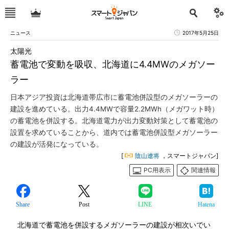
ニュース
2017年5月25日
太陽光
蓄電池で変動を吸収、北海道に4.4MWのメガソー
ラー
日本アジア投資は北海道帯広市に蓄電池併設型のメガソーラーの
建設を進めている。出力4.4MWで容量2.2MWh（メガワット時）
の蓄電池を併設する。北海道電力が出力変動対策として蓄電池の
設置を求めていることから、道内では蓄電池併設型メガソーラー
の建設が活発になっている。
[
陰山遼将
，スマートジャパン]
PC用表示
関連情報
Share
Post
LINE
Hatena
北海道で蓄電池を併設するメガソーラーの建設が相次いでい