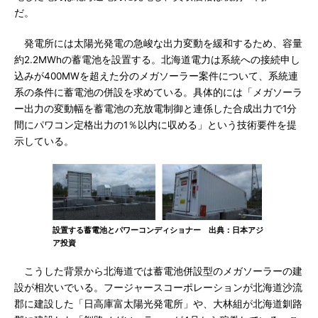
だ。
発電所には太陽光発電の急峻な出力変動を緩和するため、容量
約2.2MWhの蓄電池を設置する。北海道電力は系統への接続申し
込みが400MWを超えた分のメガソーラー案件について、系統連
系の条件に蓄電池の併設を求めている。具体的には「メガソーラ
ー出力の変動幅を蓄電池の充放電制御と連係した合成出力で1分
間にパワコン定格出力の1％以内に収める」という技術要件を提
示している。
設置する蓄電池とパワーコンディショナー 出典：日本アジ
ア投資
こうした背景から北海道では蓄電池併設型のメガソーラーの建
設が相次いでいる。フージャースコーポレーションが北海道沙流
郡に建設した「日高庫富太陽光発電所」や、大林組が北海道釧路