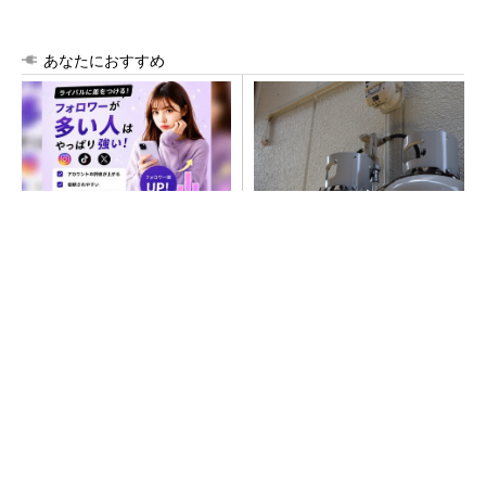
あなたにおすすめ
SNSアカウントを着実に成
過大な営業行為が続くLPガス
長。実はみんなココ使ってま
業界 規制の実効性強化に向
す。
けた判断基準を明確化へ
PR(Dreaw合同会社)
SNSアカウントを着実に成長。実はみんなココ
使ってます。
PR(Dreaw合同会社)
テスラが家庭用蓄電池の新モデル、「Powerwa
ll 3」を日本国内で販売開始