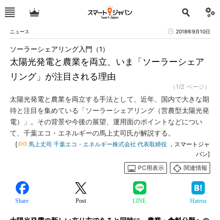
ニュース
2018年9月10日
ソーラーシェアリング入門（1）
太陽光発電と農業を両立、いま「ソーラーシェア
リング」が注目される理由
（1/2 ページ）
太陽光発電と農業を両立する手法として、近年、国内で大きな期
待と注目を集めている「ソーラーシェアリング（営農型太陽光発
電）」。その背景や今後の展望、運用面のポイントなどについ
て、千葉エコ・エネルギーの馬上丈司氏が解説する。
[
馬上丈司 千葉エコ・エネルギー株式会社 代表取締役
，スマートジャ
パン]
PC用表示
関連情報
Share
Post
LINE
Hatena