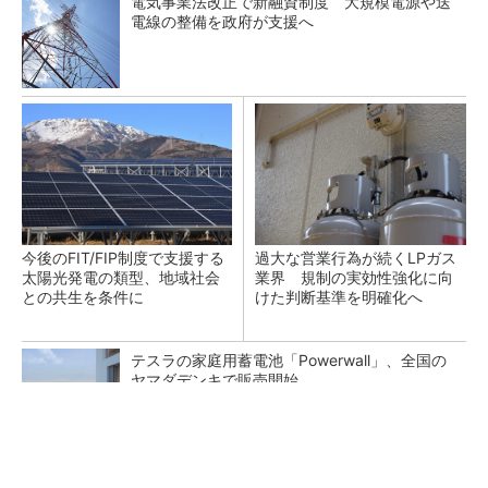
電気事業法改正で新融資制度 大規模電源や送
電線の整備を政府が支援へ
今後のFIT/FIP制度で支援する
過大な営業行為が続くLPガス
太陽光発電の類型、地域社会
業界 規制の実効性強化に向
との共生を条件に
けた判断基準を明確化へ
テスラの家庭用蓄電池「Powerwall」、全国の
ヤマダデンキで販売開始
カーボンファーミングの日本市場、2030年度