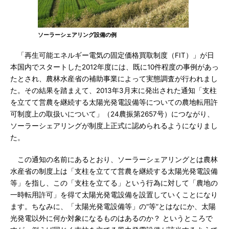
ソーラーシェアリング設備の例
「再生可能エネルギー電気の固定価格買取制度（FIT）」が日
本国内でスタートした2012年度には、既に10件程度の事例があっ
たとされ、農林水産省の補助事業によって実態調査が行われまし
た。その結果を踏まえて、2013年3月末に発出された通知「支柱
を立てて営農を継続する太陽光発電設備等についての農地転用許
可制度上の取扱いについて」（24農振第2657号）につながり、
ソーラーシェアリングが制度上正式に認められるようになりまし
た。
この通知の名前にあるとおり、ソーラーシェアリングとは農林
水産省の制度上は「支柱を立てて営農を継続する太陽光発電設備
等」を指し、この「支柱を立てる」という行為に対して「農地の
一時転用許可」を得て太陽光発電設備を設置していくことになり
ます。ちなみに、「太陽光発電設備等」の“等”とはなにか、太陽
光発電以外に何か対象になるものはあるのか？ というところで