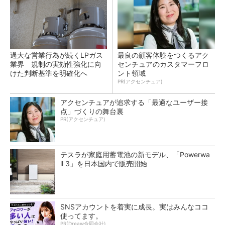
過大な営業行為が続くLPガス
最良の顧客体験をつくるアク
業界 規制の実効性強化に向
センチュアのカスタマーフロ
けた判断基準を明確化へ
ント領域
PR(アクセンチュア)
アクセンチュアが追求する「最適なユーザー接
点」づくりの舞台裏
PR(アクセンチュア)
テスラが家庭用蓄電池の新モデル、「Powerwa
ll 3」を日本国内で販売開始
SNSアカウントを着実に成長。実はみんなココ
使ってます。
PR(Dreaw合同会社)