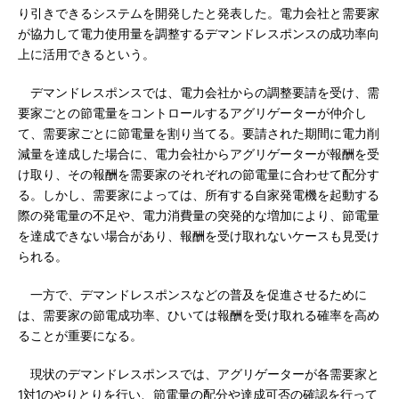
り引きできるシステムを開発したと発表した。電力会社と需要家
が協力して電力使用量を調整するデマンドレスポンスの成功率向
上に活用できるという。
デマンドレスポンスでは、電力会社からの調整要請を受け、需
要家ごとの節電量をコントロールするアグリゲーターが仲介し
て、需要家ごとに節電量を割り当てる。要請された期間に電力削
減量を達成した場合に、電力会社からアグリゲーターが報酬を受
け取り、その報酬を需要家のそれぞれの節電量に合わせて配分す
る。しかし、需要家によっては、所有する自家発電機を起動する
際の発電量の不足や、電力消費量の突発的な増加により、節電量
を達成できない場合があり、報酬を受け取れないケースも見受け
られる。
一方で、デマンドレスポンスなどの普及を促進させるために
は、需要家の節電成功率、ひいては報酬を受け取れる確率を高め
ることが重要になる。
現状のデマンドレスポンスでは、アグリゲーターが各需要家と
1対1のやりとりを行い、節電量の配分や達成可否の確認を行って