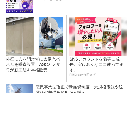
外壁に穴を開けずに太陽光パ
SNSアカウントを着実に成
ネルを垂直設置 AGCとノザ
長。実はみんなココ使ってま
ワが新工法を本格販売
す。
PR(Dreaw合同会社)
電気事業法改正で新融資制度 大規模電源や送
電線の整備を政府が支援へ
今後のFIT/FIP制度で支援する太陽光発電の類
型、地域社会との共生を条件に