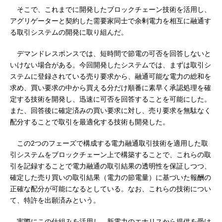
そこで、これまでに開発したブロックチェーン技術を活用し、
アグリゲーターと契約した需要家同士で余剰電力を相互に融通す
る取引システムの開発に取り組んだ。
デマンドレスポンスでは、短時間で節電の可否を回答しないと
いけない場合がある。今回開発したシステムでは、まずは取引シ
ステムに登録されている売り要求から、融通可能な電力の総和を
求め、買い要求の中から買える分だけ順番に素早く承認処理を確
定する技術を開発し、迅速に可否を回答することを可能にした。
また、回答後に確定済みの買い要求に対し、売り要求を無駄なく
配分することで取引を最適化する技術も開発した。
この2つのフェーズで構成する電力融通取引技術を適用した取
引システムをブロックチェーン上で構築することで、これらの取
引を記録することで電力融通の取引結果の透明性を保証しつつ、
確定した売り買いの取引結果（電力の節電量）に基づいた報酬の
正確な配分が可能になるとしている。なお、これらの技術につい
て、特許を出願済みという。
実際にこの仕組みを活用し、新電力のエナリスから提供を受け