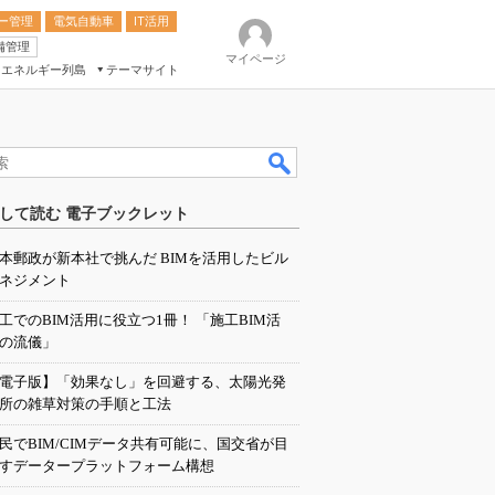
ー管理
電気自動車
IT活用
備管理
マイページ
エネルギー列島
テーマサイト
eek
ション総合展
して読む 電子ブックレット
ク
本郵政が新本社で挑んだ BIMを活用したビル
ネジメント
工でのBIM活用に役立つ1冊！ 「施工BIM活
の流儀」
電子版】「効果なし」を回避する、太陽光発
所の雑草対策の手順と工法
民でBIM/CIMデータ共有可能に、国交省が目
すデータープラットフォーム構想