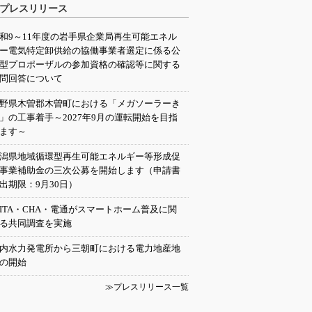
プレスリリース
和9～11年度の岩手県企業局再生可能エネル
ー電気特定卸供給の協働事業者選定に係る公
型プロポーザルの参加資格の確認等に関する
問回答について
野県木曽郡木曽町における「メガソーラーき
」の工事着手～2027年9月の運転開始を目指
ます～
潟県地域循環型再生可能エネルギー等形成促
事業補助金の三次公募を開始します（申請書
出期限：9月30日）
EITA・CHA・電通がスマートホーム普及に関
る共同調査を実施
内水力発電所から三朝町における電力地産地
の開始
≫プレスリリース一覧