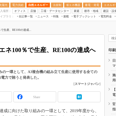
太陽光
電力供給
自然エネルギー
法規制
省エネ機器
蓄電・発電
エネルギ
入場所：
オフィス
店舗
工場・データセンター
家庭
都市・地域
建設・設
イブラリ：
全記事一覧
ニュース
特集
連載
電子ブックレット
電気料金
スマートエネルギーW
生産、RE100の達成...
住宅・都市イノベー
太陽光発電運用
新電力
ネ100％で生産、RE100の達成へ
印刷
電気料金ガイドブッ
日
空調特集
マ
BEMS
組みの一環として、A3複合機の組み立て生産に使用する全ての
施
の電力で賄うと発表した。
キーワード解説
用
[
スマートジャパン
]
【
電
Share
官
指
0の達成に向けた取り組みの一環として、2019年度から、