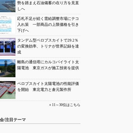
勢を踏まえ石油備蓄の在り方を見直
しへ
応札不足が続く需給調整市場にテコ
入れ策 一部商品の上限価格を引き
下げへ
タンデム型ペロブスカイトで29.2％
の変換効率、トリナが世界記録を達
成
離島の通信塔にカルコパイライト太
陽電池 東京ガスが施工技術を提供
ペロブスカイト太陽電池の性能評価
を開始 東北電力と倉元製作所
» 11～30位はこちら
会/注目テーマ