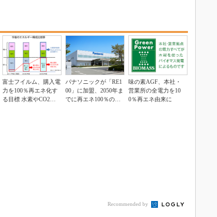
富士フイルム、購入電
パナソニックが「RE1
味の素AGF、本社・
力を100％再エネ化す
00」に加盟、2050年ま
営業所の全電力を10
る目標 水素やCO2回
でに再エネ100％の事
0％再エネ由来に
収も活用
業運営体制...
Recommended by