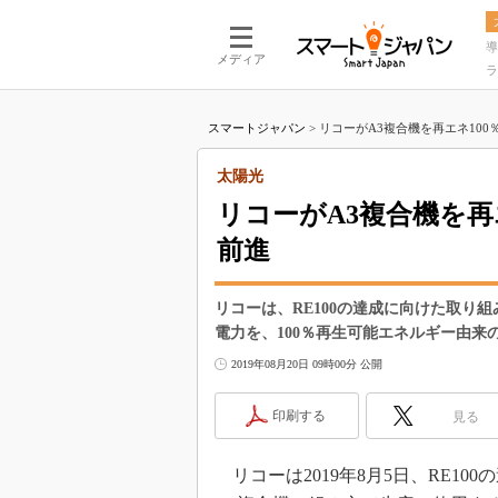
導
メディア
ラ
スマートジャパン
>
リコーがA3複合機を再エネ100％で
太陽光
リコーがA3複合機を再エ
前進
リコーは、RE100の達成に向けた取り
電力を、100％再生可能エネルギー由来
2019年08月20日 09時00分 公開
印刷する
見る
リコーは2019年8月5日、RE10