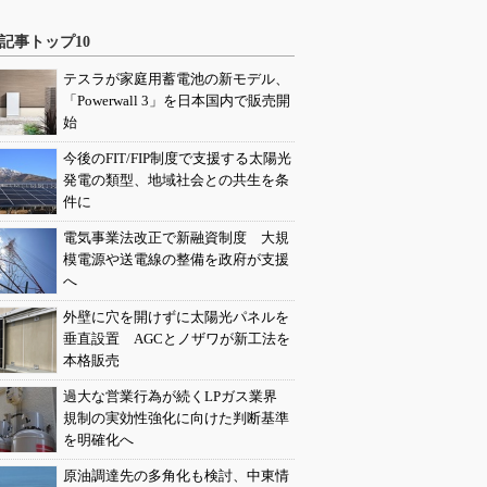
記事トップ10
テスラが家庭用蓄電池の新モデル、
「Powerwall 3」を日本国内で販売開
始
今後のFIT/FIP制度で支援する太陽光
発電の類型、地域社会との共生を条
件に
電気事業法改正で新融資制度 大規
模電源や送電線の整備を政府が支援
へ
外壁に穴を開けずに太陽光パネルを
垂直設置 AGCとノザワが新工法を
本格販売
過大な営業行為が続くLPガス業界
規制の実効性強化に向けた判断基準
を明確化へ
原油調達先の多角化も検討、中東情