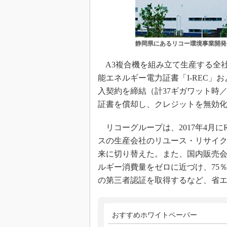
静岡県にあるリコー環境事業開発
A3複合機を組み立て生産する全社
能エネルギー電力証書「I-REC」
入契約を締結（計37ギガワット時／
証書を償却し、クレジットを無効
リコーグループは、2017年4月に
スの生産会社のリユース・リサイク
来に切り替えた。また、国内販売
ルギー消費量をゼロに近づけ、75％以
の第三者認証を取得するなど、省
おすすめホワイトペーパー