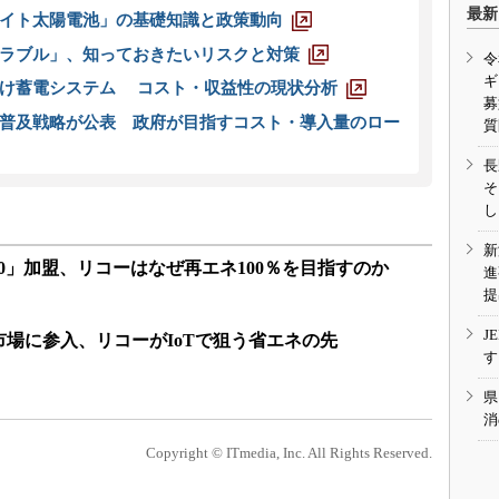
最新
イト太陽電池」の基礎知識と政策動向
ラブル」、知っておきたいリスクと対策
令
ギ
向け蓄電システム コスト・収益性の現状分析
募
普及戦略が公表 政府が目指すコスト・導入量のロー
質
長
そ
し
新
00」加盟、リコーはなぜ再エネ100％を目指すのか
進
提
J
場に参入、リコーがIoTで狙う省エネの先
す
県
消
Copyright © ITmedia, Inc. All Rights Reserved.