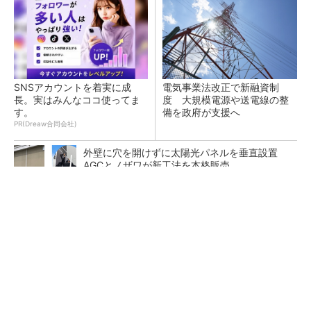
SNSアカウントを着実に成
電気事業法改正で新融資制
長。実はみんなココ使ってま
度 大規模電源や送電線の整
す。
備を政府が支援へ
PR(Dreaw合同会社)
外壁に穴を開けずに太陽光パネルを垂直設置
AGCとノザワが新工法を本格販売
今後のFIT/FIP制度で支援する太陽光発電の類
型、地域社会との共生を条件に
再エネPPAを1年単位で契約可能に 短期コー
ポレートPPAサービスが登場