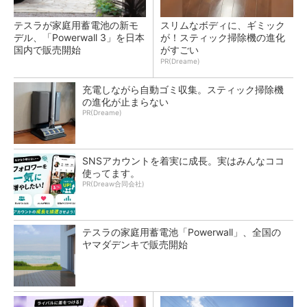
テスラが家庭用蓄電池の新モ
スリムなボディに、ギミック
デル、「Powerwall 3」を日本
が！スティック掃除機の進化
国内で販売開始
がすごい
PR(Dreame)
充電しながら自動ゴミ収集。スティック掃除機
の進化が止まらない
PR(Dreame)
SNSアカウントを着実に成長。実はみんなココ
使ってます。
PR(Dreaw合同会社)
テスラの家庭用蓄電池「Powerwall」、全国の
ヤマダデンキで販売開始