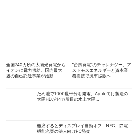
全国740カ所の太陽光発電から
“台風発電”のチャレナジー、ア
イオンに電力供給、国内最大
ストモスエネルギーと資本業
級の自己託送事業が始動
務提携で風車拡販へ
ため池で1000世帯分を発電、Apple向け製造の
太陽HDが14カ所目の水上太陽...
離席するとディスプレイ自動オフ NEC、節電
機能充実の法人向けPC発売