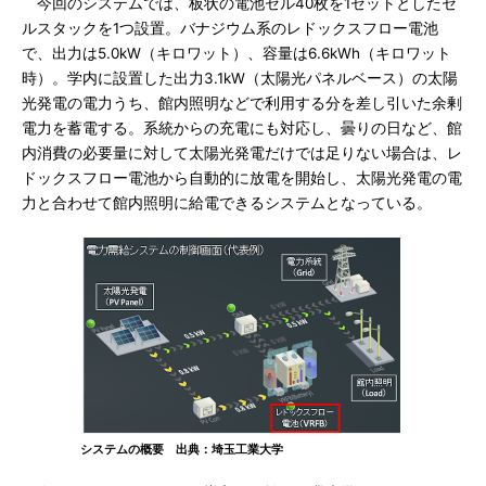
今回のシステムでは、板状の電池セル40枚を1セットとしたセ
ルスタックを1つ設置。バナジウム系のレドックスフロー電池
で、出力は5.0kW（キロワット）、容量は6.6kWh（キロワット
時）。学内に設置した出力3.1kW（太陽光パネルベース）の太陽
光発電の電力うち、館内照明などで利用する分を差し引いた余剰
電力を蓄電する。系統からの充電にも対応し、曇りの日など、館
内消費の必要量に対して太陽光発電だけでは足りない場合は、レ
ドックスフロー電池から自動的に放電を開始し、太陽光発電の電
力と合わせて館内照明に給電できるシステムとなっている。
システムの概要 出典：埼玉工業大学