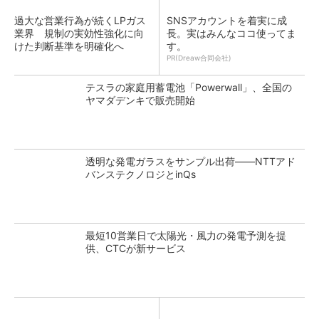
過大な営業行為が続くLPガス
SNSアカウントを着実に成
業界 規制の実効性強化に向
長。実はみんなココ使ってま
けた判断基準を明確化へ
す。
PR(Dreaw合同会社)
テスラの家庭用蓄電池「Powerwall」、全国の
ヤマダデンキで販売開始
透明な発電ガラスをサンプル出荷――NTTアド
バンステクノロジとinQs
最短10営業日で太陽光・風力の発電予測を提
供、CTCが新サービス