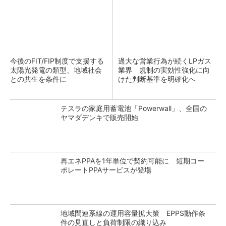
今後のFIT/FIP制度で支援する
過大な営業行為が続くLPガス
太陽光発電の類型、地域社会
業界 規制の実効性強化に向
との共生を条件に
けた判断基準を明確化へ
テスラの家庭用蓄電池「Powerwall」、全国の
ヤマダデンキで販売開始
再エネPPAを1年単位で契約可能に 短期コー
ポレートPPAサービスが登場
地域間連系線の運用容量拡大策 EPPS動作条
件の見直しと負荷制限の織り込み