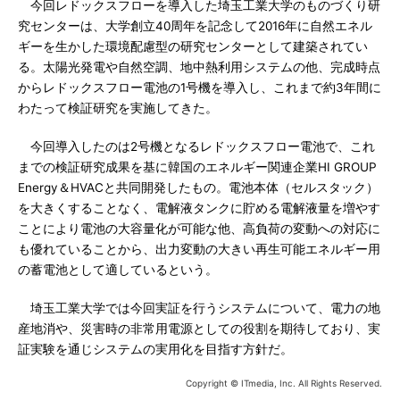
今回レドックスフローを導入した埼玉工業大学のものづくり研
究センターは、大学創立40周年を記念して2016年に自然エネル
ギーを生かした環境配慮型の研究センターとして建築されてい
る。太陽光発電や自然空調、地中熱利用システムの他、完成時点
からレドックスフロー電池の1号機を導入し、これまで約3年間に
わたって検証研究を実施してきた。
今回導入したのは2号機となるレドックスフロー電池で、これ
までの検証研究成果を基に韓国のエネルギー関連企業HI GROUP
Energy＆HVACと共同開発したもの。電池本体（セルスタック）
を大きくすることなく、電解液タンクに貯める電解液量を増やす
ことにより電池の大容量化が可能な他、高負荷の変動への対応に
も優れていることから、出力変動の大きい再生可能エネルギー用
の蓄電池として適しているという。
埼玉工業大学では今回実証を行うシステムについて、電力の地
産地消や、災害時の非常用電源としての役割を期待しており、実
証実験を通じシステムの実用化を目指す方針だ。
Copyright © ITmedia, Inc. All Rights Reserved.