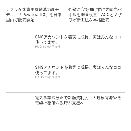
テスラが家庭用蓄電池の新モ
外壁に穴を開けずに太陽光パ
デル、「Powerwall 3」を日本
ネルを垂直設置 AGCとノザ
国内で販売開始
ワが新工法を本格販売
SNSアカウントを着実に成長。実はみんなココ
使ってます。
PR(Dreaw合同会社)
SNSアカウントを着実に成長。実はみんなココ
使ってます。
PR(Dreaw合同会社)
電気事業法改正で新融資制度 大規模電源や送
電線の整備を政府が支援へ