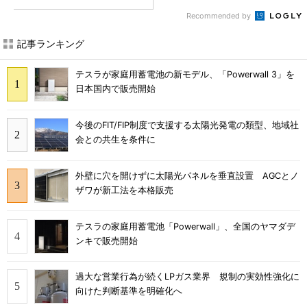
Recommended by
記事ランキング
テスラが家庭用蓄電池の新モデル、「Powerwall 3」を
日本国内で販売開始
今後のFIT/FIP制度で支援する太陽光発電の類型、地域社
会との共生を条件に
外壁に穴を開けずに太陽光パネルを垂直設置 AGCとノ
ザワが新工法を本格販売
テスラの家庭用蓄電池「Powerwall」、全国のヤマダデ
ンキで販売開始
過大な営業行為が続くLPガス業界 規制の実効性強化に
向けた判断基準を明確化へ