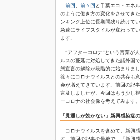
前回
、
前々回
と千葉エコ・エネ
のように働き方の変化をさせてき
ンキング上位に長期間残り続けて
急速にライフスタイルが変わって
ます。
“アフターコロナ”という言葉が
ルスの蔓延に対処してきた諸外国
態宣言の解除が段階的に始まりまし
徐々にコロナウイルスとの共存も
会が増えてきています。前回の記
言及しましたが、今回はもう少し
ーコロナの社会像を考えてみます
「見通しが効かない」新興感染症
コロナウイルスを含めて、新興感
す。前回の記事の最後で、「新興感