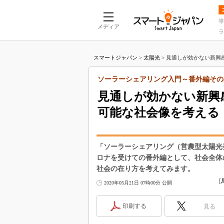
導
メディア
ラ
スマートジャパン
>
太陽光
>
見通しが効かない新興感
ソーラーシェアリング入門～番外編その
見通しが効かない新興
可能な社会像を考える
「ソーラーシェアリング（営農型太陽光
ロナを受けての番外編として、社会全体
社会の在り方を考えてみます。
[
2020年05月21日 07時00分 公開
印刷する
見る