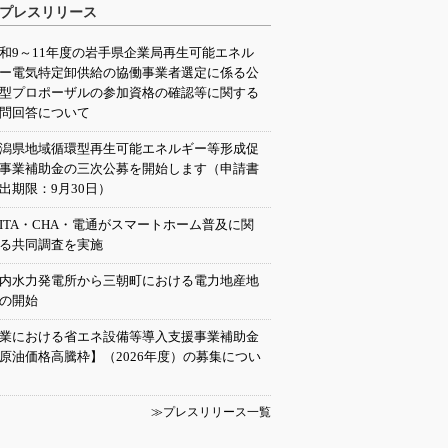
プレスリリース
和9～11年度の岩手県企業局再生可能エネル
ー電気特定卸供給の協働事業者選定に係る公
型プロポーザルの参加資格の確認等に関する
問回答について
潟県地域循環型再生可能エネルギー等形成促
事業補助金の三次公募を開始します（申請書
出期限：9月30日）
EITA・CHA・電通がスマートホーム普及に関
る共同調査を実施
内水力発電所から三朝町における電力地産地
の開始
業における省エネ設備等導入支援事業補助金
原油価格高騰枠】（2026年度）の募集につい
≫プレスリリース一覧