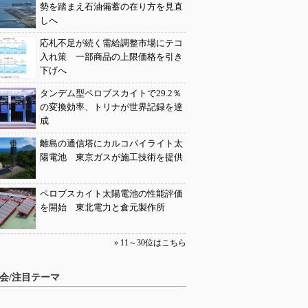
勢を踏まえ石油備蓄の在り方を見直
しへ
応札不足が続く需給調整市場にテコ
入れ策 一部商品の上限価格を引き
下げへ
タンデム型ペロブスカイトで29.2％
の変換効率、トリナが世界記録を達
成
離島の通信塔にカルコパイライト太
陽電池 東京ガスが施工技術を提供
ペロブスカイト太陽電池の性能評価
を開始 東北電力と倉元製作所
» 11～30位はこちら
会/注目テーマ