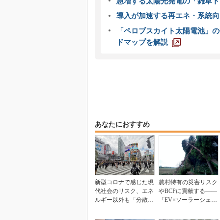
急増する太陽光発電の「雑草ト
導入が加速する再エネ・系統
「ペロブスカイト太陽電池」の
ドマップを解説
あなたにおすすめ
新型コロナで感じた現
農村特有の災害リスク
代社会のリスク、エネ
やBCPに貢献する――
ルギー以外も「分散の
「EV×ソーラーシェア
時代」へ
リング」の可能性