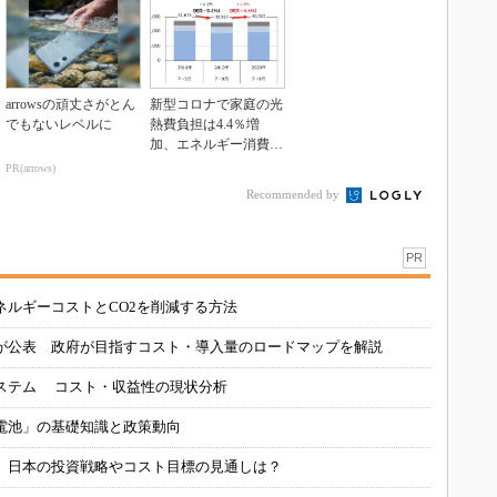
arrowsの頑丈さがとん
新型コロナで家庭の光
でもないレベルに
熱費負担は4.4％増
加、エネルギー消費は
3.7％増に
PR(arrows)
Recommended by
PR
ネルギーコストとCO2を削減する方法
が公表 政府が目指すコスト・導入量のロードマップを解説
ステム コスト・収益性の現状分析
電池」の基礎知識と政策動向
、日本の投資戦略やコスト目標の見通しは？