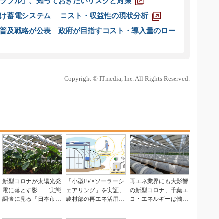
ラブル」、知っておきたいリスクと対策
向け蓄電システム コスト・収益性の現状分析
普及戦略が公表 政府が目指すコスト・導入量のロー
Copyright © ITmedia, Inc. All Rights Reserved.
新型コロナが太陽光発
「小型EV×ソーラーシ
再エネ業界にも大影響
電に落とす影――実態
ェアリング」を実証、
の新型コロナ、千葉エ
調査に見る「日本市場
農村部の再エネ活用と
コ・エネルギーは働き
への懸念」とは
BCP対策に
方をどう変えたか