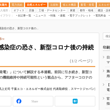
太陽光
電力供給
自然エネルギー
法規制
省エネ機器
蓄電・発電
エネルギ
入場所：
オフィス
店舗
工場・データセンター
家庭
都市・地域
建設・設
イブラリ：
全記事一覧
ニュース
特集
連載
電子ブックレット
電気料金
スマートエネルギーW
染症の恐さ、新型コロナ後の...
住宅・都市イノベー
太陽光発電運用
3～
新電力
感染症の恐さ、新型コロナ後の持続
印刷
電気料金ガイドブッ
日
空調特集
（1/2 ページ）
マ
BEMS
施
発電）」について解説する本連載。前回に引き続き、新型コ
キーワード解説
用
の機能維持や持続可能性という観点から、アフターコロナの
【
馬上丈司 千葉エコ・エネルギー株式会社 代表取締役
，
スマートジャパン
]
電
官
Share
指