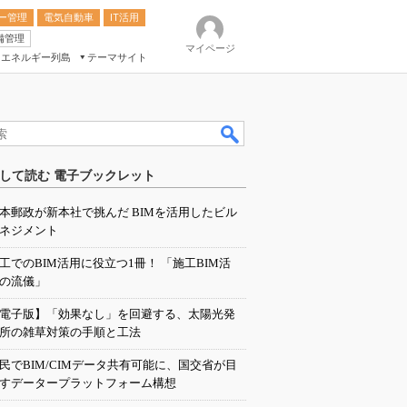
ー管理
電気自動車
IT活用
備管理
マイページ
エネルギー列島
テーマサイト
eek
ション総合展
して読む 電子ブックレット
ク
本郵政が新本社で挑んだ BIMを活用したビル
ネジメント
工でのBIM活用に役立つ1冊！ 「施工BIM活
の流儀」
電子版】「効果なし」を回避する、太陽光発
所の雑草対策の手順と工法
民でBIM/CIMデータ共有可能に、国交省が目
すデータープラットフォーム構想