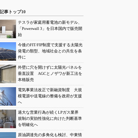
記事トップ10
テスラが家庭用蓄電池の新モデル、
「Powerwall 3」を日本国内で販売開
始
今後のFIT/FIP制度で支援する太陽光
発電の類型、地域社会との共生を条
件に
外壁に穴を開けずに太陽光パネルを
垂直設置 AGCとノザワが新工法を
本格販売
電気事業法改正で新融資制度 大規
模電源や送電線の整備を政府が支援
へ
過大な営業行為が続くLPガス業界
規制の実効性強化に向けた判断基準
を明確化へ
原油調達先の多角化も検討、中東情