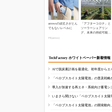
arrowsの頑丈さがとん
「アフターコロナ」と
でもないレベルに
ソーラーシェアリン
グ、未来の持続可能性
を見据えて
PR(arrows)
TechFactory ホワイトペーパー新着情報
AIで脱炭素計画を最適化、初年度からエ
「ペロブスカイト太陽電池」の普及戦略
導入が加速する再エネ・系統向け蓄電シ
いまさら聞けない「ペロブスカイト太陽
「ペロブスカイト太陽電池」の開発動向