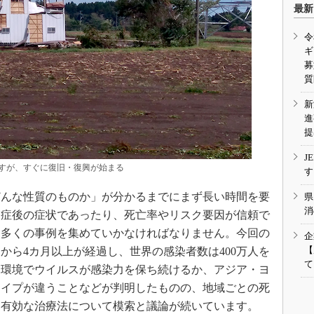
最新
令
ギ
募
質
新
進
提
J
すが、すぐに復旧・復興が始まる
す
んな性質のものか」が分かるまでにまず長い時間を要
県
消
発症後の症状であったり、死亡率やリスク要因が信頼で
は多くの事例を集めていかなければなりません。今回の
企
【
から4カ月以上が経過し、世界の感染者数は400万人を
て
な環境でウイルスが感染力を保ち続けるか、アジア・ヨ
タイプが違うことなどが判明したものの、地域ごとの死
、有効な治療法について模索と議論が続いています。