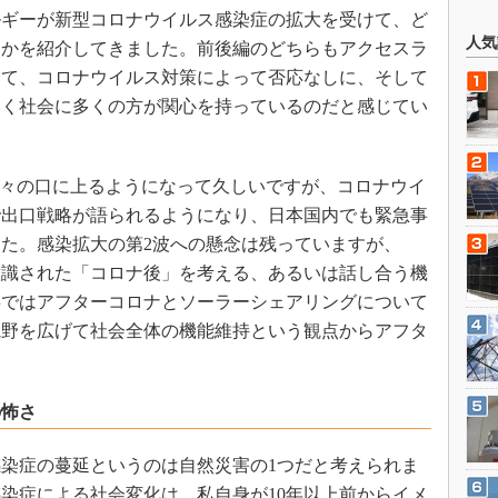
ルギーが新型コロナウイルス感染症の拡大を受けて、ど
人気
たかを紹介してきました。前後編のどちらもアクセスラ
いて、コロナウイルス対策によって否応なしに、そして
いく社会に多くの方が関心を持っているのだと感じてい
人々の口に上るようになって久しいですが、コロナウイ
で出口戦略が語られるようになり、日本国内でも緊急事
た。感染拡大の第2波への懸念は残っていますが、
意識された「コロナ後」を考える、あるいは話し合う機
事ではアフターコロナとソーラーシェアリングについて
視野を広げて社会全体の機能維持という観点からアフタ
。
の怖さ
染症の蔓延というのは自然災害の1つだと考えられま
染症による社会変化は、私自身が10年以上前からイメ