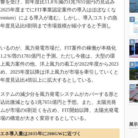
響を受け、前年度比11.8％減の1兆7651億円の見込み
2025年度までにFIT事業認定案件の導入はほぼなくな
in Premium）による導入が進む。しかし、導入コストの急
020年度見込比6割弱まで市場規模が縮小すると予測し
るのが、風力発電市場だ。FIT案件の稼働が本格化
1.2％増の1781億円と予測。ただし今後は、大型の環
風力案件の他、洋上風力の着工が2022年度から2023
め、2025年度以降は洋上風力が市場を牽引していくと
020年度見込比4倍以上に拡大するとしている。
ステムの減少分を風力発電システムがカバーする形と
度見込比微減となる1兆7651億円と予想。また、太陽光発
ムが市場の6割近くを占め、FIT開始以降、太陽光発電
市場の構造が大きく変容するとしている。
展示
エネ導入量は2035年に200GWに近づく