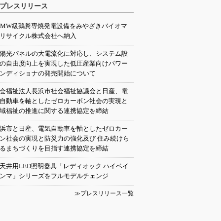
プレスリリース
0MW級鶏糞専焼発電設備をみやざきバイオマ
リサイクル株式会社へ納入
陽光パネルの大電流化に対応し、システム設
の自由度向上を実現した低圧産業向けパワー
ンディショナの発売開始について
会福祉法人長浜市社会福祉協議会と日産、電
自動車を軸としたゼロカーボン社会の実現と
域福祉の推進に関する連携協定を締結
浜市と日産、電気自動車を軸としたゼロカー
ン社会の実現と防災力の強化及び 住み続けら
るまちづくりを目指す連携協定を締結
天井用LED照明器具「レディオック ハイベイ
ンマ」シリーズをフルモデルチェンジ
≫プレスリリース一覧