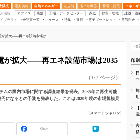
太陽光
電力供給
自然エネルギー
法規制
省エネ機器
蓄電・発電
エネルギ
入場所：
オフィス
店舗
工場・データセンター
家庭
都市・地域
建設・設
イブラリ：
全記事一覧
ニュース
特集
連載
電子ブックレット
電気料金
スマートエネルギーW
が拡大――再エネ設備市場は...
住宅・都市イノベー
太陽光発電運用
新電力
が拡大――再エネ設備市場は2035
印刷
電気料金ガイドブッ
日
空調特集
（1/2 ページ）
マ
BEMS
施
ムの国内市場に関する調査結果を発表。2035年に再生可能
キーワード解説
用
億円になるとの予測を発表した。これは2020年度の市場規模見
。
【
[
スマートジャパン
]
電
官
Share
指