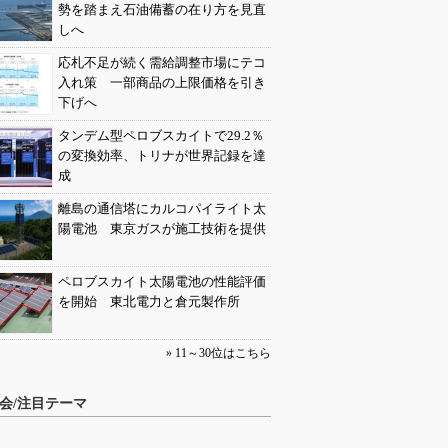
勢を踏まえ石油備蓄の在り方を見直
しへ
応札不足が続く需給調整市場にテコ
入れ策 一部商品の上限価格を引き
下げへ
タンデム型ペロブスカイトで29.2％
の変換効率、トリナが世界記録を達
成
離島の通信塔にカルコパイライト太
陽電池 東京ガスが施工技術を提供
ペロブスカイト太陽電池の性能評価
を開始 東北電力と倉元製作所
» 11～30位はこちら
会/注目テーマ