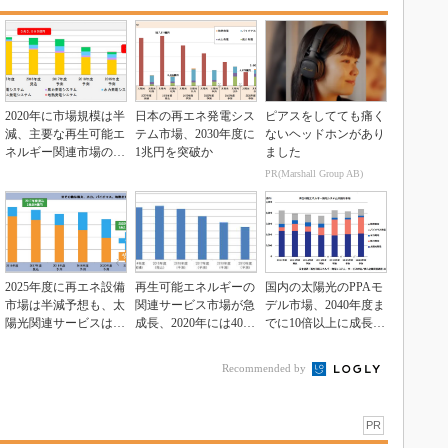
2020年に市場規模は半
日本の再エネ発電シス
ピアスをしてても痛く
減、主要な再生可能エ
テム市場、2030年度に
ないヘッドホンがあり
ネルギー関連市場の展
1兆円を突破か
ました
望
PR(Marshall Group AB)
2025年度に再エネ設備
再生可能エネルギーの
国内の太陽光のPPAモ
市場は半減予想も、太
関連サービス市場が急
デル市場、2040年度ま
陽光関連サービスは倍
成長、2020年には4000
でに10倍以上に成長の
増
億円規模に
見通し
Recommended by
PR