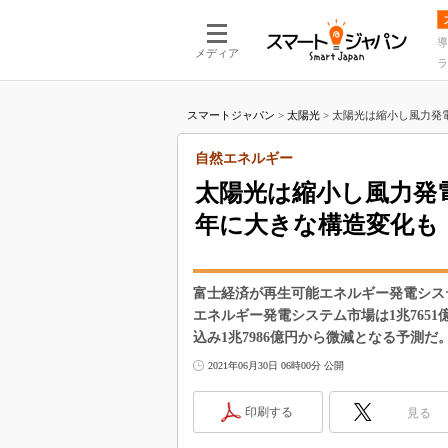
導
メディア
ラ
スマートジャパン
>
太陽光
>
太陽光は縮小し風力発電
自然エネルギー
太陽光は縮小し風力発電
年に大きな構造変化も
富士経済が再生可能エネルギー発電システ
エネルギー発電システム市場は1兆7651
込み1兆7986億円から微減となる予測だ
2021年06月30日 06時00分 公開
印刷する
見る