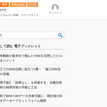
ー管理
電気自動車
IT活用
備管理
マイページ
エネルギー列島
テーマサイト
eek
ション総合展
して読む 電子ブックレット
ク
本郵政が新本社で挑んだ BIMを活用したビル
ネジメント
工でのBIM活用に役立つ1冊！ 「施工BIM活
の流儀」
電子版】「効果なし」を回避する、太陽光発
所の雑草対策の手順と工法
民でBIM/CIMデータ共有可能に、国交省が目
すデータープラットフォーム構想