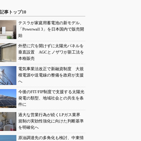
記事トップ10
テスラが家庭用蓄電池の新モデル、
「Powerwall 3」を日本国内で販売開
始
外壁に穴を開けずに太陽光パネルを
垂直設置 AGCとノザワが新工法を
本格販売
電気事業法改正で新融資制度 大規
模電源や送電線の整備を政府が支援
へ
今後のFIT/FIP制度で支援する太陽光
発電の類型、地域社会との共生を条
件に
過大な営業行為が続くLPガス業界
規制の実効性強化に向けた判断基準
を明確化へ
原油調達先の多角化も検討、中東情