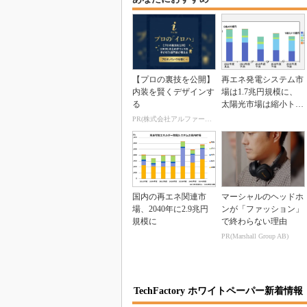
【プロの裏技を公開】
再エネ発電システム市
内装を賢くデザインす
場は1.7兆円規模に、
る
太陽光市場は縮小トレ
ンドへ
PR(株式会社アルファーテクノ)
国内の再エネ関連市
マーシャルのヘッドホ
場、2040年に2.9兆円
ンが「ファッション」
規模に
で終わらない理由
PR(Marshall Group AB)
TechFactory ホワイトペーパー新着情報