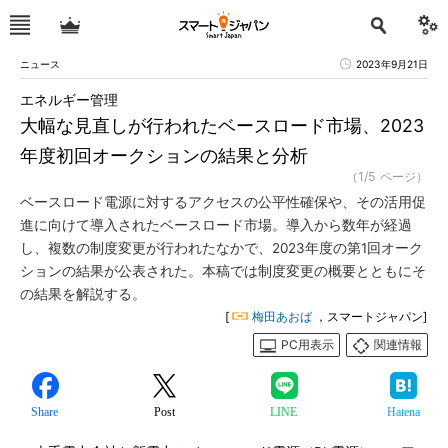
ニュース
2023年9月21日
エネルギー管理
大幅な見直しが行われたベースロード市場、2023
年度初回オークションの結果と分析
（1/5 ページ）
ベースロード電源に対するアクセスの公平性確保や、その活用促
進に向けて導入されたベースロード市場。導入から数年が経過
し、複数の制度変更が行われたなかで、2023年度の第1回オーク
ションの結果が公表された。本稿では制度変更の概要とともにそ
の結果を解説する。
[
梅田あおば
，スマートジャパン]
PC用表示
関連情報
Share
Post
LINE
Hatena