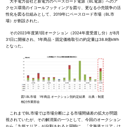
大手電力会社と新電力のベースロード電源（BL電源）へのア
クセス環境のイコールフッティングを図り、更なる小売競争の活
性化を図る仕組みとして、2019年にベースロード市場（BL市
場）が創設された。
その2023年度第1回オークション（2024年度受渡し分）が8月
31日に開催され、1年商品・固定価格取引の約定量は38.8億kWh
となった。
図1.BL市場 1年商品 オークション別約定結果 出典：制度
検討作業部会
これまでBL市場では市場分断による市場間値差の拡大が問題
視されていたが、その解消策の一つとして、今回のオークション
から「九州エリア」が分割されると同時に、「北海道エリア」は