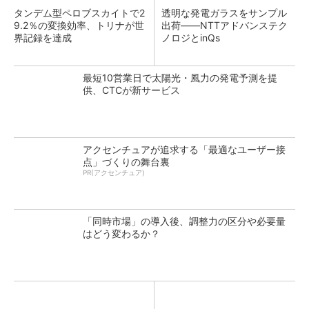
タンデム型ペロブスカイトで2
透明な発電ガラスをサンプル
9.2％の変換効率、トリナが世
出荷――NTTアドバンステク
界記録を達成
ノロジとinQs
最短10営業日で太陽光・風力の発電予測を提
供、CTCが新サービス
アクセンチュアが追求する「最適なユーザー接
点」づくりの舞台裏
PR(アクセンチュア)
「同時市場」の導入後、調整力の区分や必要量
はどう変わるか？