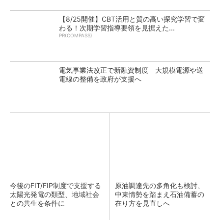
【8/25開催】CBT活用と質の高い探究学習で変
わる！次期学習指導要領を見据えた...
PR(COMPASS)
電気事業法改正で新融資制度 大規模電源や送
電線の整備を政府が支援へ
今後のFIT/FIP制度で支援する
原油調達先の多角化も検討、
太陽光発電の類型、地域社会
中東情勢を踏まえ石油備蓄の
との共生を条件に
在り方を見直しへ