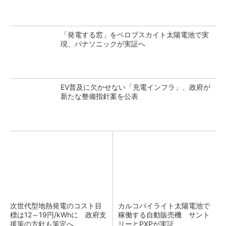
「発電する窓」をペロブスカイト太陽電池で実
現、パナソニックが実証へ
EV普及に欠かせない「充電インフラ」、政府が
新たな整備指針案を公表
次世代型地熱発電のコスト目
カルコパイライト太陽電池で
標は12～19円/kWhに 政府支
稼働する自動販売機 サント
援策の方針も策定へ
リーとPXPが実証