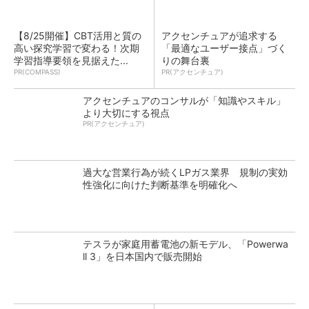
【8/25開催】CBT活用と質の
アクセンチュアが追求する
高い探究学習で変わる！次期
「最適なユーザー接点」づく
学習指導要領を見据えた...
りの舞台裏
PR(COMPASS)
PR(アクセンチュア)
アクセンチュアのコンサルが「知識やスキル」
より大切にする視点
PR(アクセンチュア)
過大な営業行為が続くLPガス業界 規制の実効
性強化に向けた判断基準を明確化へ
テスラが家庭用蓄電池の新モデル、「Powerwa
ll 3」を日本国内で販売開始