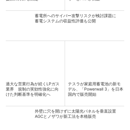
蓄電所へのサイバー攻撃リスクが検討課題に
蓄電システムの収益性評価も公開
過大な営業行為が続くLPガス
テスラが家庭用蓄電池の新モ
業界 規制の実効性強化に向
デル、「Powerwall 3」を日本
けた判断基準を明確化へ
国内で販売開始
外壁に穴を開けずに太陽光パネルを垂直設置
AGCとノザワが新工法を本格販売