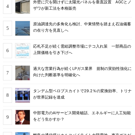
外壁に穴を開けずに太陽光パネルを垂直設置 AGCとノ
ザワが新工法を本格販売
原油調達先の多角化も検討、中東情勢を踏まえ石油備蓄
の在り方を見直しへ
応札不足が続く需給調整市場にテコ入れ策 一部商品の
上限価格を引き下げへ
過大な営業行為が続くLPガス業界 規制の実効性強化に
向けた判断基準を明確化へ
タンデム型ペロブスカイトで29.2％の変換効率、トリナ
が世界記録を達成
中部電力のAIサービス開発秘話、エネルギーに人工知能
をどう生かすか？