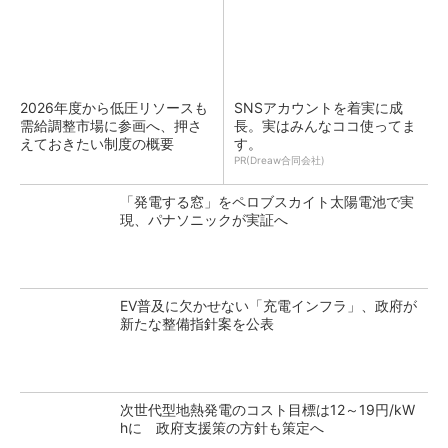
2026年度から低圧リソースも
SNSアカウントを着実に成
需給調整市場に参画へ、押さ
長。実はみんなココ使ってま
えておきたい制度の概要
す。
PR(Dreaw合同会社)
「発電する窓」をペロブスカイト太陽電池で実
現、パナソニックが実証へ
EV普及に欠かせない「充電インフラ」、政府が
新たな整備指針案を公表
次世代型地熱発電のコスト目標は12～19円/kW
hに 政府支援策の方針も策定へ