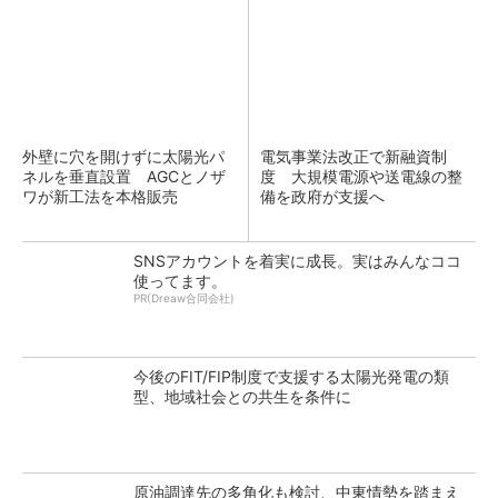
外壁に穴を開けずに太陽光パ
電気事業法改正で新融資制
ネルを垂直設置 AGCとノザ
度 大規模電源や送電線の整
ワが新工法を本格販売
備を政府が支援へ
SNSアカウントを着実に成長。実はみんなココ
使ってます。
PR(Dreaw合同会社)
今後のFIT/FIP制度で支援する太陽光発電の類
型、地域社会との共生を条件に
原油調達先の多角化も検討、中東情勢を踏まえ