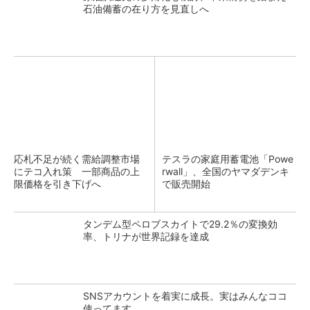
石油備蓄の在り方を見直しへ
応札不足が続く需給調整市場
テスラの家庭用蓄電池「Powe
にテコ入れ策 一部商品の上
rwall」、全国のヤマダデンキ
限価格を引き下げへ
で販売開始
タンデム型ペロブスカイトで29.2％の変換効
率、トリナが世界記録を達成
SNSアカウントを着実に成長。実はみんなココ
使ってます。