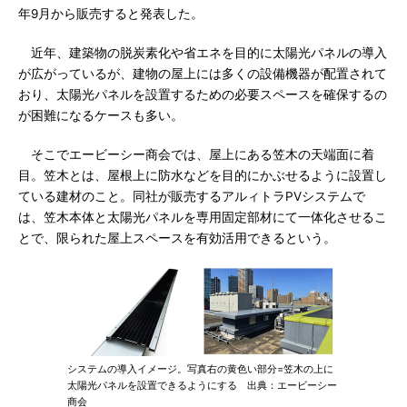
年9月から販売すると発表した。
近年、建築物の脱炭素化や省エネを目的に太陽光パネルの導入
が広がっているが、建物の屋上には多くの設備機器が配置されて
おり、太陽光パネルを設置するための必要スペースを確保するの
が困難になるケースも多い。
そこでエービーシー商会では、屋上にある笠木の天端面に着
目。笠木とは、屋根上に防水などを目的にかぶせるように設置し
ている建材のこと。同社が販売するアルィトラPVシステムで
は、笠木本体と太陽光パネルを専用固定部材にて一体化させるこ
とで、限られた屋上スペースを有効活用できるという。
システムの導入イメージ。写真右の黄色い部分=笠木の上に
太陽光パネルを設置できるようにする 出典：エービーシー
商会