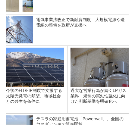
電気事業法改正で新融資制度 大規模電源や送
電線の整備を政府が支援へ
今後のFIT/FIP制度で支援する
過大な営業行為が続くLPガス
太陽光発電の類型、地域社会
業界 規制の実効性強化に向
との共生を条件に
けた判断基準を明確化へ
テスラの家庭用蓄電池「Powerwall」、全国の
ヤマダデンキで販売開始