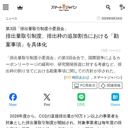
ニュース
2025年9月24日
第3回「排出量取引制度小委員会」
排出量取引制度、排出枠の追加割当における「勘
案事項」を具体化
（1/3 ページ）
「排出量取引制度小委員会」の第3回会合で、国際競争によるカ
ーボンリーケージの緩和や、研究開発投資に対する考慮など、排
出枠の割り当てにおける勘案事項に関しての方針が示された。
[
梅田あおば
，スマートジャパン]
PC用表示
関連情報
Share
Post
LINE
Hatena
2026年度から、CO2の直接排出量が10万トン以上の事業者を
対象とした排出量取引制度が開始され、対象事業者は毎年度の排