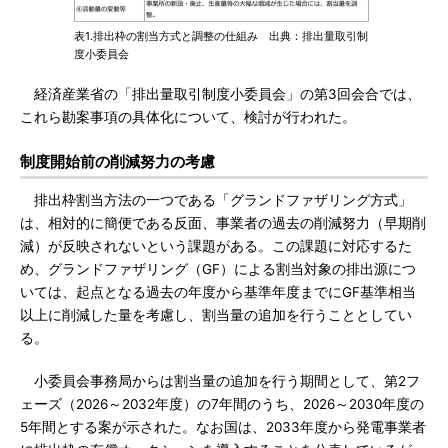
表1.排出枠の割当方式と調整の仕組み 出典：排出量取引制
度小委員会
経済産業省の「排出量取引制度小委員会」の第3回会合では、
これら勘案事項の具体化について、検討が行われた。
制度開始前の削減努力の考慮
排出枠割当方法の一つである「グランドファザリング方式」
は、相対的に簡便である反面、事業者の過去の削減努力（早期削
減）が反映されないという課題がある。この課題に対応するた
め、グランドファザリング（GF）による割当対象の排出源につ
いては、起点となる過去の年度から基準年度までにGF基準相当
以上に削減した量を考慮し、割当量の追加を行うこととしてい
る。
小委員会事務局からは割当量の追加を行う期間として、第2フ
ェーズ（2026～2032年度）の7年間のうち、2026～2030年度の
5年間とする案が示された。なお国は、2033年度から発電事業者