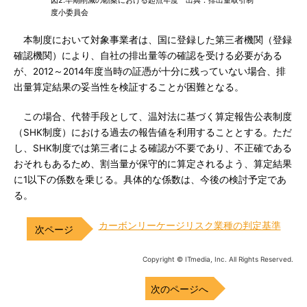
図2.早期削減の勘案における起点年度 出典：排出量取引制
度小委員会
本制度において対象事業者は、国に登録した第三者機関（登録
確認機関）により、自社の排出量等の確認を受ける必要がある
が、2012～2014年度当時の証憑が十分に残っていない場合、排
出量算定結果の妥当性を検証することが困難となる。
この場合、代替手段として、温対法に基づく算定報告公表制度
（SHK制度）における過去の報告値を利用することとする。ただ
し、SHK制度では第三者による確認が不要であり、不正確である
おそれもあるため、割当量が保守的に算定されるよう、算定結果
に1以下の係数を乗じる。具体的な係数は、今後の検討予定であ
る。
カーボンリーケージリスク業種の判定基準
Copyright © ITmedia, Inc. All Rights Reserved.
次のページへ