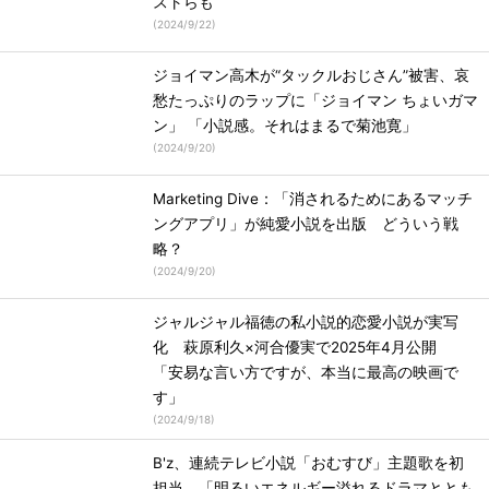
ストらも
(
2024/9/22
)
ジョイマン高木が“タックルおじさん”被害、哀
愁たっぷりのラップに「ジョイマン ちょいガマ
ン」 「小説感。それはまるで菊池寛」
(
2024/9/20
)
Marketing Dive：「消されるためにあるマッチ
ングアプリ」が純愛小説を出版 どういう戦
略？
(
2024/9/20
)
ジャルジャル福徳の私小説的恋愛小説が実写
化 萩原利久×河合優実で2025年4月公開
「安易な言い方ですが、本当に最高の映画で
す」
(
2024/9/18
)
B'z、連続テレビ小説「おむすび」主題歌を初
担当 「明るいエネルギー溢れるドラマととも