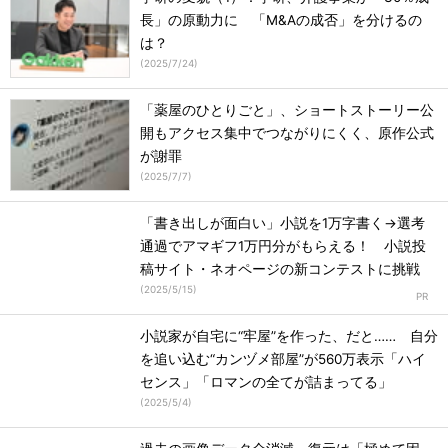
長」の原動力に 「M&Aの成否」を分けるの
は？
(
2025/7/24
)
「薬屋のひとりごと」、ショートストーリー公
開もアクセス集中でつながりにくく、原作公式
が謝罪
(
2025/7/7
)
「書き出しが面白い」小説を1万字書く→選考
通過でアマギフ1万円分がもらえる！ 小説投
稿サイト・ネオページの新コンテストに挑戦
(
2025/5/15
)
小説家が自宅に“牢屋”を作った、だと…… 自分
を追い込む“カンヅメ部屋”が560万表示「ハイ
センス」「ロマンの全てが詰まってる」
(
2025/5/4
)