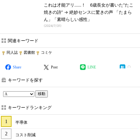
これは才能アリ……！ 6歳長女が書いた“たこ
焼きの詩” → 絶妙センスに驚きの声 「たまら
ん」「素晴らしい感性」
(
2024/7/31
)
関連キーワード
同人誌
図書館
コミケ
Share
Post
LINE
キーワードを探す
移動
キーワードランキング
半導体
コスト削減