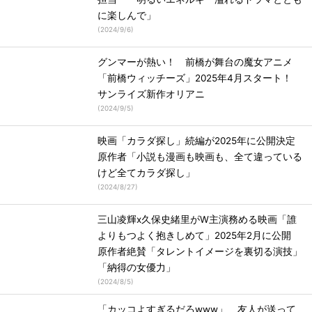
に楽しんで」
(
2024/9/6
)
グンマーが熱い！ 前橋が舞台の魔女アニメ
「前橋ウィッチーズ」2025年4月スタート！
サンライズ新作オリアニ
(
2024/9/5
)
映画「カラダ探し」続編が2025年に公開決定
原作者「小説も漫画も映画も、全て違っている
けど全てカラダ探し」
(
2024/8/27
)
三山凌輝x久保史緒里がW主演務める映画「誰
よりもつよく抱きしめて」2025年2月に公開
原作者絶賛「タレントイメージを裏切る演技」
「納得の女優力」
(
2024/8/5
)
「カッコよすぎるだろwww」 友人が送って