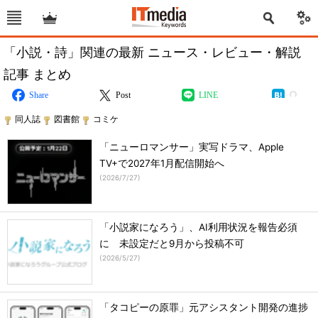
「小説・詩」関連の最新 ニュース・レビュー・解説
記事 まとめ
Share
Post
LINE
同人誌
図書館
コミケ
「ニューロマンサー」実写ドラマ、Apple
TV+で2027年1月配信開始へ
(
2026/7/27
)
「小説家になろう」、AI利用状況を報告必須
に 未設定だと9月から投稿不可
(
2026/5/27
)
「タコピーの原罪」元アシスタント開発の進捗