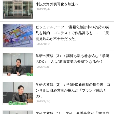
小説の海外実写化を加速へ
(
2025/11/4
)
ビジュアルアーツ、“書籍化検討中の小説”の契
約を解約 コンテストで作品募るも…… 「展
開見込みが不十分だった」
(
2025/10/21
)
学研の変貌（3）：講師も親も巻き込む「学研
のDX」 AIは“教育事業の脅威”となるか？
(
2025/7/25
)
学研の変貌（2）：学研HD新体制の舞台裏 コ
ンサル出身経営者が挑んだ「ブランド統合と
DX」
(
2025/7/24
)
学研の変貌（1）：学研、介護事業が「30％成