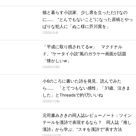
猫と暮らす小説家、少し席を立っただけなの
に…… “とんでもないこと”になった原稿とやっ
ぱりな犯人に「ぬこ様に芥川賞を」
(
2025/2/4
)
「平成に取り残されてるw」 マクドナル
ド、“ケータイ小説”風のガラケー画面が話題
「懐かしいw」
(
2025/1/30
)
小6のころに書いた詩を発見、読んでみた
ら…… 「とてつもない感性」「31歳、泣きま
した」とThreadsで約1万いいね
(
2025/1/28
)
元司書みさきの同人誌レビューノート：ツイン
テールを漢詩で表現するなら？ 同人誌『推し
漢詩』から学ぶ、“スキを漢詩で”表す方法
(
2024/12/15
)