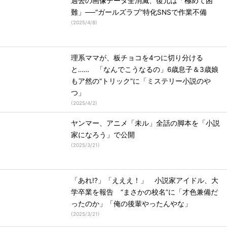
過去の画像データ全消滅、復元は「極めて困
難」──“ガールズラブ”特化SNSで作業不備
(
2025/4/8
)
理系ママが、板チョコを4つに切り分ける
と…… 「なんでこうなるの」6歳息子＆3歳娘
もア然の“トリック”に「ミステリー小説のや
つ」
(
2025/4/2
)
ヤンマー、アニメ「未ル」全話の脚本を「小説
家になろう」で公開
(
2025/3/21
)
「あれ!?」「えええ！」 小説家アイドル、大
学卒業を報告 “まさかの校名”に「才色兼備だ
ったのか」「俺の後輩やったんやな」
(
2025/3/21
)