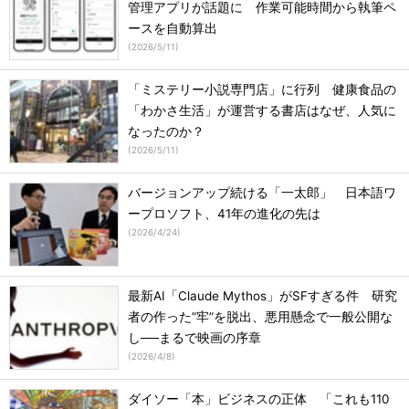
管理アプリが話題に 作業可能時間から執筆ペ
ースを自動算出
(
2026/5/11
)
「ミステリー小説専門店」に行列 健康食品の
「わかさ生活」が運営する書店はなぜ、人気に
なったのか？
(
2026/5/11
)
バージョンアップ続ける「一太郎」 日本語ワ
ープロソフト、41年の進化の先は
(
2026/4/24
)
最新AI「Claude Mythos」がSFすぎる件 研究
者の作った”牢”を脱出、悪用懸念で一般公開な
し──まるで映画の序章
(
2026/4/8
)
ダイソー「本」ビジネスの正体 「これも110