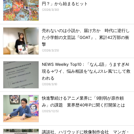
円？」から始まるヒット
(
2026/3/30
)
売れないのは小説か、届け方か 時代に逆行し
た小学館の文芸誌『GOAT』、累計42万部の衝
撃
(
2026/3/25
)
NEWS Weelky Top10：「なんJ語」うますぎAI
現る→ワイ、悩み相談を“なんJスレ風”にして救
われる
(
2026/3/9
)
快進撃続けるアニメ業界に「9割弱が原作頼
み」の課題 業界歴40年Pに聞く打開策とは
(
2025/12/5
)
講談社、ハリウッドに映像制作会社 マンガ・