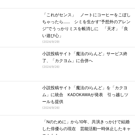
「これがセンス」 ノートにコーヒーをこぼし
ちゃったら…… シミを生かす“予想外のアレン
ジ”でうっかりミスを帳消しに 「天才」「良
い遊び心」
(
2024/9/29
)
小説投稿サイト「魔法のiらんど」サービス終
了、「カクヨム」に合併へ
(
2024/9/26
)
小説投稿サイト「魔法のiらんど」を「カクヨ
ム」に統合 KADOKAWAが発表 引っ越しツ
ールも提供
(
2024/9/26
)
「Nのために」から10年、共演きっかけで結婚
した俳優らの現在 芸能活動一時休止したキャ