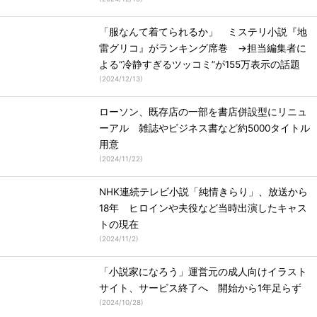
「服なんて着てられるか」 ミステリ小説『地
雷グリコ』がランキング席巻 →担当編集者に
よる“冷静すぎるツッコミ”が155万表示の話題
(
2024/12/13
)
ローソン、既存店の一部を書店併設型にリニュ
ーアル 雑誌やビジネス書など約5000タイトル
用意
(
2024/11/22
)
NHK連続テレビ小説「純情きらり」、放送から
18年 ヒロインや夫役など当時出演したキャス
トの現在
(
2024/11/2
)
「小説家になろう」運営元の成人向けイラスト
サイト、サービス終了へ 開始から1年足らず
(
2024/10/28
)