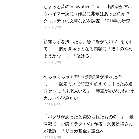
ちょっと昔のInnovative Tech：小説家がアル
ツハイマー病に→作品に兆候はあったのか？
クリスティの文章などを調査 2011年の研究
(
2025/3/12
)
親知らずを抜いたら、急に母が“ポエム”をくれ
て…… 胸がぎゅっとなる内容に「抜くのやめ
ようかな……」「泣ける」
(
2025/3/10
)
めちゃくちゃエモい記録映像が撮れたの
に…… 設定ミスで時空を超えてしまった鉄道
ファンに「未来人いる」「時空がゆがむ系のオ
カルト小説みたい」
(
2025/2/25
)
「パクリがあったと認められたものの…」 最
高裁で「小説ドラクエV」作者・久美沙織さん
が敗訴 「リュカ基金」設立へ
(
2025/2/18
)