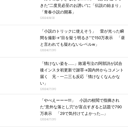
きた“二度見必至のお誘い”に「伝説の始まり」
「青春小説の開幕」
(
2024/8/3
)
「小説のトリックに使えそう」 雷が光った瞬
間を撮影→“目を疑う明るさ”で150万表示 「昼
と言われても疑わないレベルw」
(
2024/7/31
)
「情けない姿を……」敗退号泣の阿部詩が試合
後インスタ初更新で謝罪→国内外からコメント
届く 兄・一二三も反応「情けなくなんかな
い」
(
2024/7/31
)
「やべえーーー!!!」 小説の校閲で指摘され
た“意外な落とし穴”が盲点すぎると話題で790
万表示 「29で気付けてよかった…」
(
2024/7/31
)