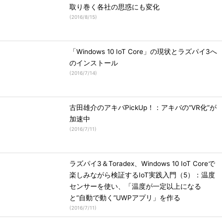
取り巻く各社の思惑にも変化
(
2016/8/15
)
「Windows 10 IoT Core」の現状とラズパイ3へ
のインストール
(
2016/7/14
)
古田雄介のアキバPickUp！：アキバの“VR化”が
加速中
(
2016/7/11
)
ラズパイ3＆Toradex、Windows 10 IoT Coreで
楽しみながら検証するIoT実践入門（5）：温度
センサーを使い、「温度が一定以上になる
と“自動で動く”UWPアプリ」を作る
(
2016/7/11
)