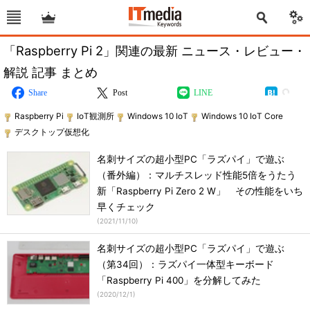
「Raspberry Pi 2」関連の最新 ニュース・レビュー・
解説 記事 まとめ
Share
Post
LINE
Raspberry Pi
IoT観測所
Windows 10 IoT
Windows 10 IoT Core
デスクトップ仮想化
名刺サイズの超小型PC「ラズパイ」で遊ぶ
（番外編）：マルチスレッド性能5倍をうたう
新「Raspberry Pi Zero 2 W」 その性能をいち
早くチェック
(
2021/11/10
)
名刺サイズの超小型PC「ラズパイ」で遊ぶ
（第34回）：ラズパイ一体型キーボード
「Raspberry Pi 400」を分解してみた
(
2020/12/1
)