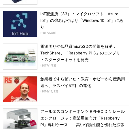
IoT観測所（33）：マイクロソフト「Azure
IoT」の強みはやはり「Windows 10 IoT」にあ
り
(
2017/5/31
)
電源周りや低品質microSDの問題を解消：
TechShare、「Raspberry Pi 3」のコンプリー
トスターターキットを発売
(
2017/1/13
)
創業者ですら驚いた：教育・ホビーから産業用
途へ、ラズパイ5年目の進化
(
2016/12/22
)
アールエスコンポーネンツ RPI-BC DIN レール
エンクロージャ：産業用途向け「Raspberry
Pi」専用ケース――高い保護性能と優れた拡張