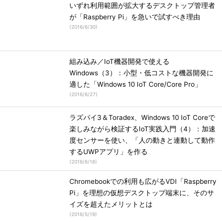
いずれ利用範囲が拡大するデスクトップ管理者
が「Raspberry Pi」を急いで試すべき理由
(
2016/6/30
)
組み込み／IoT機器開発で使える
Windows（3）：小型・低コストな機器開発に
適した「Windows 10 IoT Core/Core Pro」
(
2016/6/27
)
ラズパイ3＆Toradex、Windows 10 IoT Coreで
楽しみながら検証するIoT実践入門（4）：加速
度センサーを使い、「人の動きと連動して動作
するUWPアプリ」を作る
(
2016/6/16
)
Chromebookでの利用も広がるVDI「Raspberry
Pi」を理想の仮想デスクトップ端末に、そのサ
イズを超えたメリットとは
(
2016/5/19
)