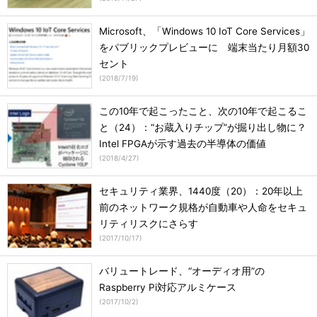
Microsoft、「Windows 10 IoT Core Services」
をパブリックプレビューに 端末当たり月額30
セント
(
2018/7/19
)
この10年で起こったこと、次の10年で起こるこ
と（24）：“お蔵入りチップ”が掘り出し物に？
Intel FPGAが示す過去の半導体の価値
(
2018/4/27
)
セキュリティ業界、1440度（20）：20年以上
前のネットワーク規格が自動車や人命をセキュ
リティリスクにさらす
(
2017/10/17
)
バリュートレード、“オーディオ用”の
Raspberry Pi対応アルミケース
(
2017/10/2
)