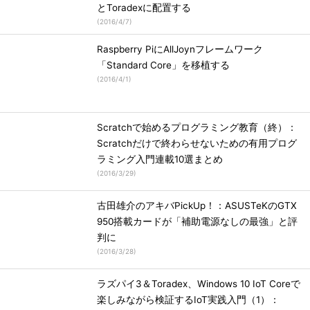
とToradexに配置する
(
2016/4/7
)
Raspberry PiにAllJoynフレームワーク
「Standard Core」を移植する
(
2016/4/1
)
Scratchで始めるプログラミング教育（終）：
Scratchだけで終わらせないための有用プログ
ラミング入門連載10選まとめ
(
2016/3/29
)
古田雄介のアキバPickUp！：ASUSTeKのGTX
950搭載カードが「補助電源なしの最強」と評
判に
(
2016/3/28
)
ラズパイ3＆Toradex、Windows 10 IoT Coreで
楽しみながら検証するIoT実践入門（1）：