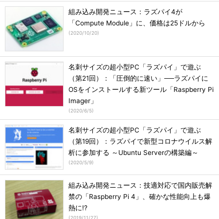
組み込み開発ニュース：ラズパイ4が
「Compute Module」に、価格は25ドルから
(
2020/10/20
)
名刺サイズの超小型PC「ラズパイ」で遊ぶ
（第21回）：「圧倒的に速い」──ラズパイに
OSをインストールする新ツール「Raspberry Pi
Imager」
(
2020/6/5
)
名刺サイズの超小型PC「ラズパイ」で遊ぶ
（第19回）：ラズパイで新型コロナウイルス解
析に参加する ～Ubuntu Serverの構築編～
(
2020/5/9
)
組み込み開発ニュース：技適対応で国内販売解
禁の「Raspberry Pi 4」、確かな性能向上も爆
熱に!?
(
2019/11/27
)