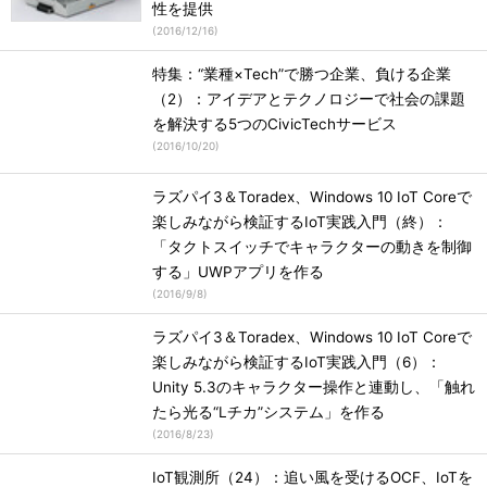
性を提供
(
2016/12/16
)
特集：“業種×Tech”で勝つ企業、負ける企業
（2）：アイデアとテクノロジーで社会の課題
を解決する5つのCivicTechサービス
(
2016/10/20
)
ラズパイ3＆Toradex、Windows 10 IoT Coreで
楽しみながら検証するIoT実践入門（終）：
「タクトスイッチでキャラクターの動きを制御
する」UWPアプリを作る
(
2016/9/8
)
ラズパイ3＆Toradex、Windows 10 IoT Coreで
楽しみながら検証するIoT実践入門（6）：
Unity 5.3のキャラクター操作と連動し、「触れ
たら光る“Lチカ”システム」を作る
(
2016/8/23
)
IoT観測所（24）：追い風を受けるOCF、IoTを