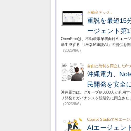
不動産テック：
重説を最短15分
ージェント第1
OpenPropは、不動産事業者向けAIエ
動生成する「LAQDA重説AI」の提供
（2026/8/6）
自由と統制を両立した6
沖縄電力、Note
民開発を安全
沖縄電力は、グループ約3800人が利用す
リ開発とガバナンスを段階的に両立させ、
（2026/8/6）
Copilot Studioで
AIエージェ