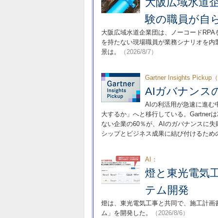
大阪広域水道企
験の職員が自
大阪広域水道企業団は、ノーコードRPA
を持たない現場職員が業務シナリオを内
景は。
（2026/8/7）
Gartner Insights Picku
AIガバナン
AIの利活用が急速に進
大するか」へと移行している。Gartne
ない企業の60％が、AIのガバナンスに
シップとビジネス成果に結び付けるため
AI：
燈と東光電気工
テム開発
燈は、東光電気工事と共同で、施工計画
ム」を開発した。
（2026/8/6）