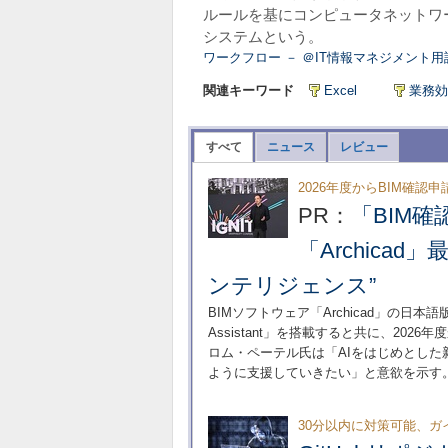
ルールを基にコンピュータネットワ
システムという。
ワークフロー － ＠IT情報マネジメント用
関連キーワード
Excel
業務効
すべて
ニュース
レビュー
2026年度からBIM確認
PR：
「BIM
「Archica
ンテリジェンス”
BIMソフトウェア「Archicad」の日本
Assistant」を搭載すると共に、20
ロム・ペーテル氏は「AIをはじめとし
ように支援していきたい」と意欲を示す
30分以内に対策可能、ガ