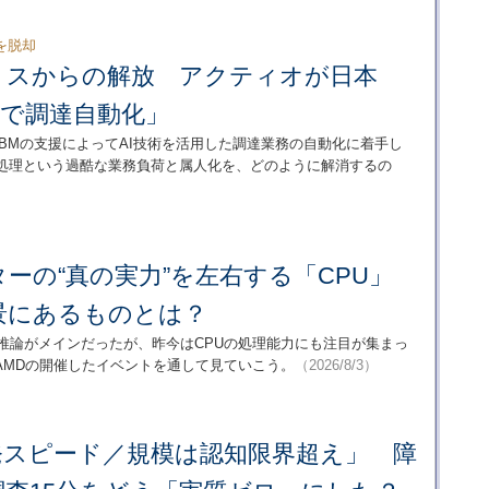
を脱却
ミスからの解放 アクティオが日本
AIで調達自動化」
BMの支援によってAI技術を活用した調達業務の自動化に着手し
の処理という過酷な業務負荷と属人化を、どのように解消するの
：
ターの“真の実力”を左右する「CPU」
景にあるものとは？
／推論がメインだったが、昨今はCPUの処理能力にも注目が集まっ
AMDの開催したイベントを通して見ていこう。
（2026/8/3）
発スピード／規模は認知限界超え」 障