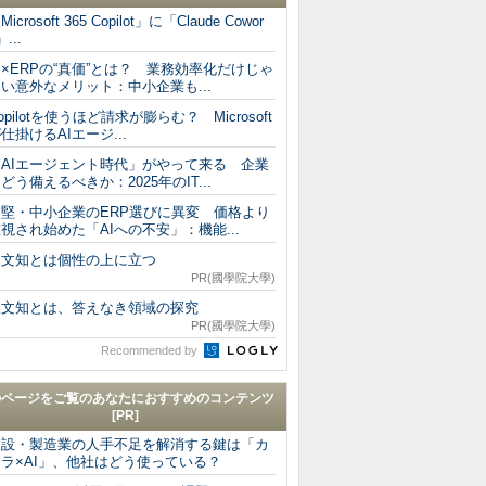
Microsoft 365 Copilot」に「Claude Cowor
」...
I×ERPの“真価”とは？ 業務効率化だけじゃ
い意外なメリット：中小企業も...
opilotを使うほど請求が膨らむ？ Microsoft
仕掛けるAIエージ...
「AIエージェント時代」がやって来る 企業
どう備えるべきか：2025年のIT...
中堅・中小企業のERP選びに異変 価格より
視され始めた「AIへの不安」：機能...
人文知とは個性の上に立つ
PR(國學院大學)
人文知とは、答えなき領域の探究
PR(國學院大學)
Recommended by
のページをご覧のあなたにおすすめのコンテンツ
[PR]
建設・製造業の人手不足を解消する鍵は「カ
ラ×AI」、他社はどう使っている？