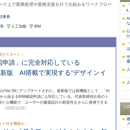
ーク上で業務処理や業務支援を行う仕組みをワークフロー
「
k
語事典
A
な
率
人工知能
IBM
C
が
は
申請がスタート：
確認申請」に完全対応している
重
d」最新版 AI搭載で実現する“デザインイ
語版がVer.29にアップデートされた。最新版では新機能として、「AI
26年度から始まるBIM確認申請にも対応している。代表取締役社長のト
た新たな機能で、ユーザーが建築設計の創造性をさらに発揮できる
こ
。
（2025/12/18）
イド付き機能も：
メ