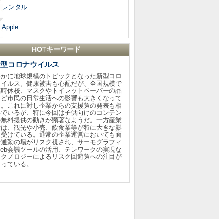
レンタル
Apple
HOTキーワード
新型コロナウイルス
わかに地球規模のトピックとなった新型コロ
ウイルス。健康被害も心配だが、全国規模で
臨時休校、マスクやトイレットペーパーの品
など市民の日常生活への影響も大きくなって
る。これに対し企業からの支援策の発表も相
いでいるが、特に今回は子供向けのコンテン
の無料提供の動きが顕著なようだ。一方産業
では、観光や小売、飲食業等が特に大きな影
を受けている。通常の企業運営においても面
や通勤の場がリスク視され、サーモグラフィ
Web会議ツールの活用、テレワークの実現な
テクノロジーによるリスク回避策への注目が
まっている。