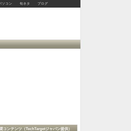
パソコン
旬ネタ
ブログ
奨コンテンツ（
TechTargetジャパン
提供）