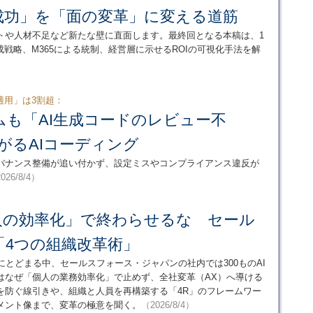
成功」を「面の変革」に変える道筋
トや人材不足など新たな壁に直面します。最終回となる本稿は、1
成戦略、M365による統制、経営層に示せるROIの可視化手法を解
適用」は3割超：
ムも「AI生成コードのレビュー不
広がるAIコーディング
ガバナンス整備が追い付かず、設定ミスやコンプライアンス違反が
026/8/4）
個人の効率化」で終わらせるな セール
「4つの組織改革術」
にとどまる中、セールスフォース・ジャパンの社内では300ものAI
はなぜ「個人の業務効率化」で止めず、全社変革（AX）へ導ける
を防ぐ線引きや、組織と人員を再構築する「4R」のフレームワー
メント像まで、変革の極意を聞く。
（2026/8/4）