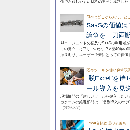
価で合成しやすい材料の開発に成功した
SIerはどこから来て、
SaaSの価値
論争を一刀両
AIエージェントの普及でSaaSの利用者
この見立ては正しいのか。PM歴40年
振り返り、ユーザー企業にとっての価値
既存ツールを使い倒す現
“脱Excel
ール導入を見
現場部門の「新しいツールを導入したい
カクコムの経理部門は、“個別導入のつけ
（2026/8/7）
Excel台帳管理の改善も