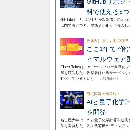
GitHubリ
料で使える6
GitHubは、リポジトリを攻撃者に狙わ
以内で設定でき、攻撃者が狙う「侵入し
夏休みに振り返る2026
ここ1年で7倍
とマルウェア
Cisco Talosは、AIワークフロー
加を確認した。攻撃者は正規サービスを
動化しているという。
（2026/8/7）
研究開発の最前線：
AIと量子化学
を開発
名古屋大学は、AIと量子化学計算を連
法を開発した。次世代有機ELディスプ