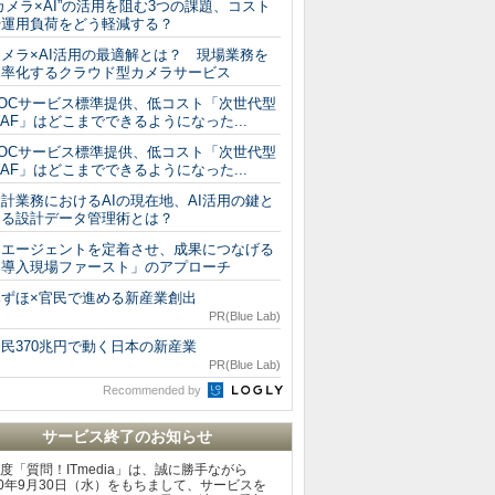
カメラ×AI”の活用を阻む3つの課題、コスト
や運用負荷をどう軽減する？
カメラ×AI活用の最適解とは？ 現場業務を
効率化するクラウド型カメラサービス
SOCサービス標準提供、低コスト「次世代型
AF」はどこまでできるようになった...
SOCサービス標準提供、低コスト「次世代型
AF」はどこまでできるようになった...
計業務におけるAIの現在地、AI活用の鍵と
なる設計データ管理術とは？
AIエージェントを定着させ、成果につなげる
「導入現場ファースト」のアプローチ
みずほ×官民で進める新産業創出
PR(Blue Lab)
民370兆円で動く日本の新産業
PR(Blue Lab)
Recommended by
サービス終了のお知らせ
度「質問！ITmedia」は、誠に勝手ながら
20年9月30日（水）をもちまして、サービスを