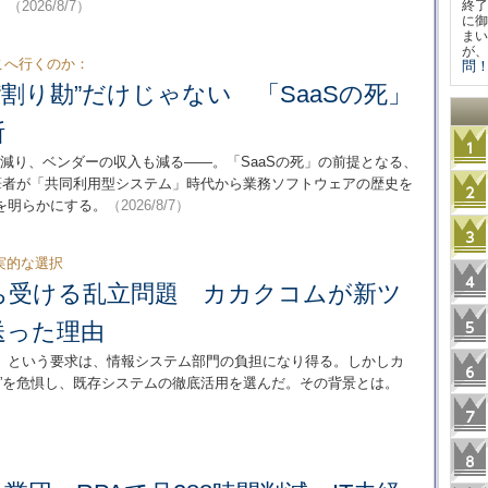
。
（2026/8/7）
終了
に御
まい
が、
どこへ行くのか：
問！
は“割り勘”だけじゃない 「SaaSの死」
断
が減り、ベンダーの収入も減る――。「SaaSの死」の前提となる、
の筆者が「共同利用型システム」時代から業務ソフトウェアの歴史を
を明らかにする。
（2026/8/7）
実的な選択
”を待ち受ける乱立問題 カカクコムが新ツ
送った理由
」という要求は、情報システム部門の負担になり得る。しかしカ
”を危惧し、既存システムの徹底活用を選んだ。その背景とは。