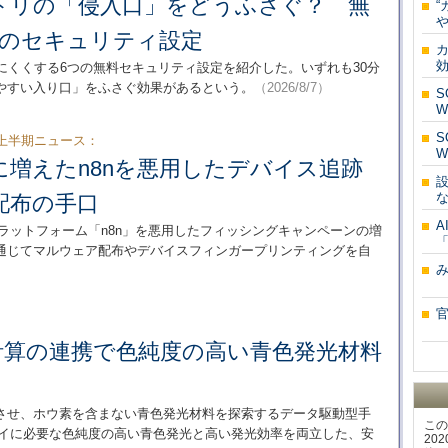
ポジトリの「侵入口」をどうふさぐ？ 無
“
つのセキュリティ設定
れにくくする6つの無料セキュリティ設定を紹介した。いずれも30分
やすい入り口」をふさぐ効果があるという。
（2026/8/7）
W
年上半期ニュース：
W
に増えたn8nを悪用したデバイス追跡
設
配布の手口
自動化プラットフォーム「n8n」を悪用したフィッシングキャンペーンの増
通じてマルウェア配布やデバイスフィンガープリンティングを自
官
計算の連携で色純度の高い青色発光材料
携させ、ホウ素を含まない青色発光材料を探索するデータ駆動型手
この
レイに必要な色純度の高い青色発光と高い発光効率を両立した、安
20