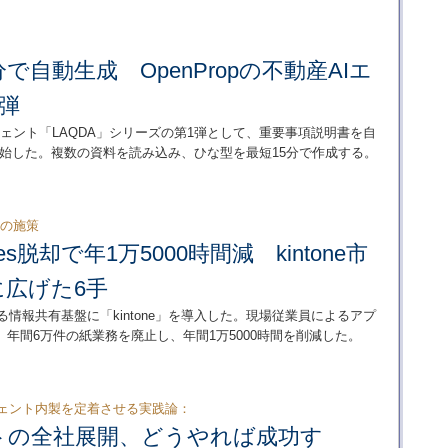
で自動生成 OpenPropの不動産AIエ
弾
ージェント「LAQDA」シリーズの第1弾として、重要事項説明書を自
を開始した。複数の資料を読み込み、ひな型を最短15分で作成する。
つの施策
s脱却で年1万5000時間減 kintone市
に広げた6手
る情報共有基盤に「kintone」を導入した。現場従業員によるアプ
年間6万件の紙業務を廃止し、年間1万5000時間を削減した。
AIエージェント内製を定着させる実践論：
ントの全社展開、どうやれば成功す