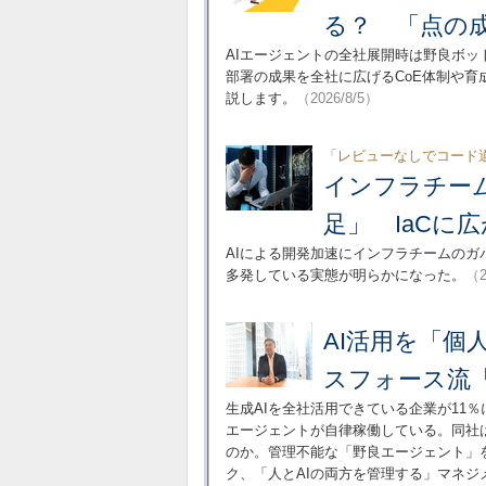
る？ 「点の
AIエージェントの全社展開時は野良ボッ
部署の成果を全社に広げるCoE体制や育
説します。
（2026/8/5）
「レビューなしでコード
インフラチー
足」 IaCに
AIによる開発加速にインフラチームの
多発している実態が明らかになった。
（2
AI活用を「
スフォース流
生成AIを全社活用できている企業が11％
エージェントが自律稼働している。同社
のか。管理不能な「野良エージェント」
ク、「人とAIの両方を管理する」マネジ