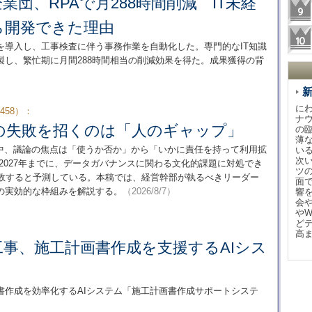
業団、RPAで月288時間削減 IT未経
ら開発できた理由
を導入し、工事検査に伴う事務作業を自動化した。専門的なIT知識
製し、繁忙期に月間288時間相当の削減効果を得た。成果獲得の背
に
p（458）：
ナ
スの失敗を招くのは「人のギャップ」
の
薄
む中、議論の焦点は「使うか否か」から「いかに責任を持って利用拡
い
次
rは2027年までに、データガバナンスに関わる文化的課題に対処でき
ツ
失敗すると予測している。本稿では、経営幹部が執るべきリーダー
面
の実効的な枠組みを解説する。
（2026/8/7）
響
会
や
ど
高
事、施工計画書作成を支援するAIシス
書作成を効率化するAIシステム「施工計画書作成サポートシステ