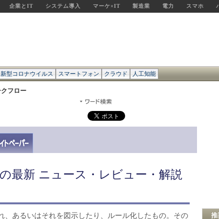
企業とIT
システム導入
マーケ×IT
製造業
電力
スマホ
新型コロナウイルス
スマートフォン
クラウド
人工知能
ークフロー
の最新 ニュース・レビュー・解説
れ、あるいはそれを図示したり、ルール化したもの。その
推