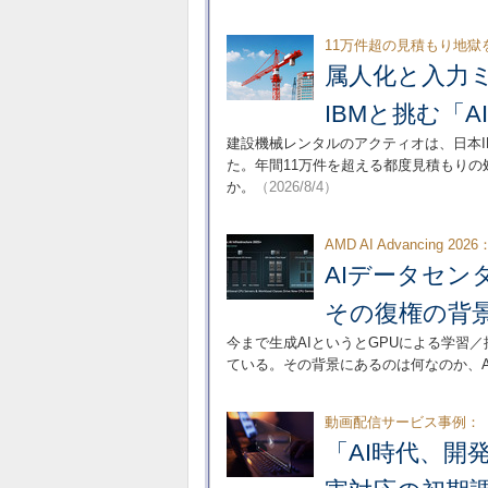
11万件超の見積もり地獄
属人化と入力
IBMと挑む「
建設機械レンタルのアクティオは、日本I
た。年間11万件を超える都度見積もり
か。
（2026/8/4）
AMD AI Advancing 2026
AIデータセン
その復権の背
今まで生成AIというとGPUによる学習
ている。その背景にあるのは何なのか、
動画配信サービス事例：
「AI時代、開