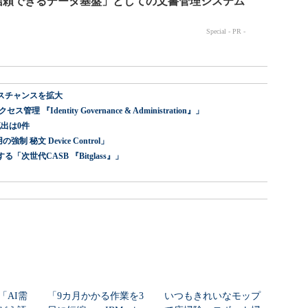
スチャンスを拡大
dentity Governance & Administration』」
出は0件
 秘文 Device Control」
世代CASB 『Bitglass』」
「AI需
「9カ月かかる作業を3
いつもきれいなモップ