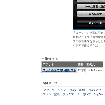
「ロック中の画面に設定
画面のサイズに最適化さ
スクや連絡先を表示した
イデアで使えそうだ
本日のレシピ
アプリ名
価格
開発元
ロック画面の買い物リスト
170円
Denis Avdeev
関連キーワード
アプリケーション
|
iPhone
|
画面
|
iPhoneアプリ
フォン
|
壁紙
|
ブックマーク
|
使い方
|
App Store