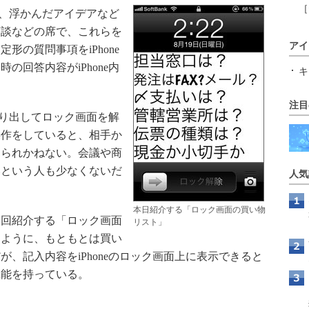
［
り、浮かんだアイデアなど
商談などの席で、これらを
アイ
形の質問事項をiPhone
の回答内容がiPhone内
キ
注目
取り出してロック画面を解
操作をしていると、相手か
見られかねない。会議や商
いという人も少なくないだ
人気
本日紹介する「ロック画面の買い物
回紹介する「ロック画面
リスト」
るように、もともとは買い
、記入内容をiPhoneのロック画面上に表示できると
機能を持っている。