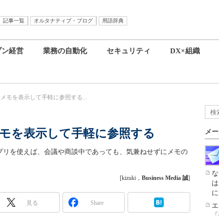
記事一覧
オルタナティブ・ブログ
用語辞典
ブン経営
業務の自動化
セキュリティ
DX×組織
面にメモを表示して手軽に参照する...
にメモを表示して手軽に参照する
メー
るアプリを使えば、会議や商談中であっても、気兼ねせずにメモの
な
[kizuki，
Business Media 誠
]
は
に
見る
Share
エ
「