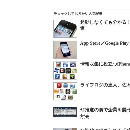
チェックしておきたい人気記事
起動しなくても分かる！
選
App Store／Goog
情報収集に役立つiPh
ライフログの達人、佐々木