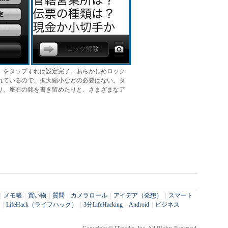
」をタップすれば設定完了。あらかじめロック
れているので、拡大縮小などの必要はない。タ
り、座右の銘を書き留めたりと、さまざまなア
|
メモ帳
|
買い物
|
質問
|
カメラロール
|
アイデア（発想）
|
スマート
|
LifeHack（ライフハック）
|
3分LifeHacking
|
Android
|
ビジネス