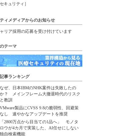
セキュリティ］
ティメディアからのお知らせ
ャリア採用の応募を受け付けています
のテーマ
記事ランキング
なぜ、日本IBMのNHK案件は失敗したの
か？ メインフレーム大撤退時代のリスク
と教訓
VMware製品にCVSS 9.8の脆弱性、回避策
なし 速やかなアップデートを推奨
「2800万点から目当ての1品へ」 モノタ
ロウが4カ月で実装した、AI任せにしない
独自検索機能