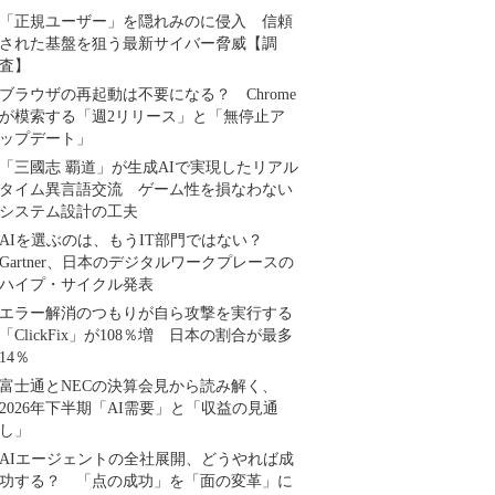
「正規ユーザー」を隠れみのに侵入 信頼
された基盤を狙う最新サイバー脅威【調
査】
ブラウザの再起動は不要になる？ Chrome
が模索する「週2リリース」と「無停止ア
ップデート」
「三國志 覇道」が生成AIで実現したリアル
タイム異言語交流 ゲーム性を損なわない
システム設計の工夫
AIを選ぶのは、もうIT部門ではない？
Gartner、日本のデジタルワークプレースの
ハイプ・サイクル発表
エラー解消のつもりが自ら攻撃を実行する
「ClickFix」が108％増 日本の割合が最多
14％
富士通とNECの決算会見から読み解く、
2026年下半期「AI需要」と「収益の見通
し」
AIエージェントの全社展開、どうやれば成
功する？ 「点の成功」を「面の変革」に