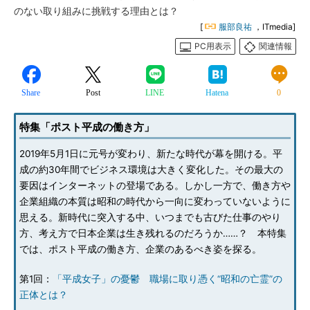
のない取り組みに挑戦する理由とは？
[
服部良祐
，ITmedia]
PC用表示
関連情報
Share
Post
LINE
Hatena
0
特集「ポスト平成の働き方」
2019年5月1日に元号が変わり、新たな時代が幕を開ける。平
成の約30年間でビジネス環境は大きく変化した。その最大の
要因はインターネットの登場である。しかし一方で、働き方や
企業組織の本質は昭和の時代から一向に変わっていないように
思える。新時代に突入する中、いつまでも古びた仕事のやり
方、考え方で日本企業は生き残れるのだろうか……？ 本特集
では、ポスト平成の働き方、企業のあるべき姿を探る。
第1回：
「平成女子」の憂鬱 職場に取り憑く“昭和の亡霊”の
正体とは？