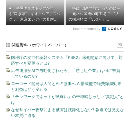
AI・半導体企業トップが語
一時は“倒産寸前”だったのに―
る“稼ぎ頭” キオクシア、フジ
―元ネジ製造の町工場で、1人
クラ、東京エレデバの見解...
の採用枠に「350人」...
Recommended by
関連資料（ホワイトペーパー）
PR
国税庁の次世代基幹システム「KSK2」稼働開始に向けて、対
応すべき変更点とは?
広告運用がAIで自動化された今、「勝ち組企業」は何に投資
しているのか?
ローコード開発は人間とAIの協働へ AI搭載型で経費節減効果
と利益はどう変わる
「テレワークでネットが激遅い」の帯域幅じゃない“真犯人”と
は
なぜサイバー攻撃による被害は沈静化しない? 報道では見えな
い本質に迫る