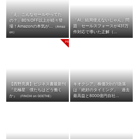
「え、こんなセールやってた
「AI、結局使えないじゃん」問
の？」80％OFF以上が続々登
題 セールスフォースが431万
場！Amazonの本気が...
（Amaz
件対応で導いた正解（...
on）
【西野亮廣】ビジネス書最新刊
キオクシア、株価3分の1急落
『北極星 僕たちはどう働く
は「絶好のタイミング」 過去
か』
最高益と8000億円自社...
（FINCHI on GOETHE）