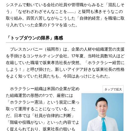
システムで動いている会社の社員や管理職からみると「混乱しそ
う」「なぜわざわざそんなことを……」と疑問も沸きそうなこの
取り組み。四苦八苦しながらこうした「自律的経営」を職場に取
り入れていった企業のドラマを追った。
「トップダウンの限界」痛感
ブレスカンパニー（福岡市）は、企業の人材や組織運営の支援
を手掛けるコンサルティング会社。17年夏、当時社員数10人ほど
在籍していた職場で坂東孝浩社長が突然、「ホラクラシー経営に
しよう！」と呼び掛けた。新しいアイデア好きな坂東社長の性格
をよく知っていた社員たちも、今回はあっけにとられた。
ホラクラシー組織は米国の企業が定め
た組織運営の形態の1つで、厳密には
「ホラクラシー憲法」という規定に乗っ
取って運用することになっている。た
だ、日本では「社員が自律的に判断」
「階級や役職がない」といった内容でよ
く捉えられており、坂東社長の狙いも