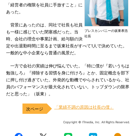
「経営者の権限を社員に手放すこと」に
あった。
背景にあったのは、同社で社長も社員
ブレスカンパニーの坂東孝浩
も一様に感じていた閉塞感だった。当
社長
時、会社の理念や事業計画、給与額の決
定や出退勤時間に至るまで坂東社長がすべて1人で決めていた。
一般的な中小企業なら普通の風景だ。
一方で会社の実績は伸び悩んでいた。「特に僕が『若いうちは
勉強しろ』『掃除する習慣を身に付けろ』とか、固定概念を部下
に押し付け過ぎていた。外発的な動機でやらされているから、社
員のパフォーマンスが最大化されていない。トップダウンの限界
だと思った」（坂東）。
「業績不調の原因は社長の僕」
Copyright © ITmedia, Inc. All Rights Reserved.