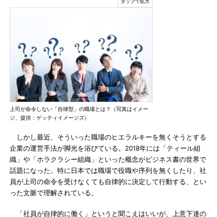
上司が命令しない「自律型」の職場とは？（写真はイメー
ジ、提供：ゲッティイメージズ）
しかし最近、そういった職場のヒエラルキーを無くそうとする
企業の運営手法が脚光を浴びている。2018年には「ティール組
織」や「ホラクラシー組織」といった概念がビジネス書の世界で
話題になった。特に日本では職場で役職や序列を無くしたり、社
員が上司の命令を受けなくても自律的に決定して行動する、とい
った文脈で理解されている。
「社員が自律的に働く」というと聞こえはいいが、上意下達の