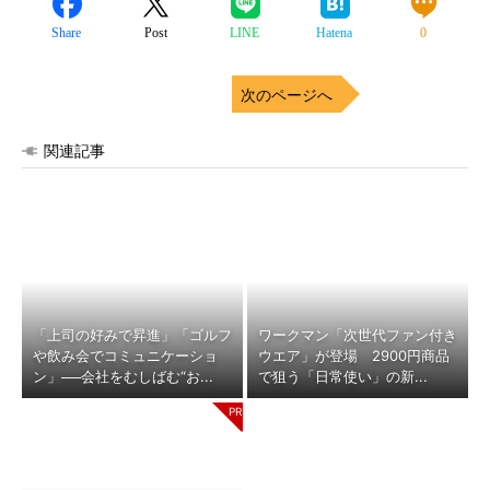
Share
Post
LINE
Hatena
0
次のページへ
関連記事
「上司の好みで昇進」「ゴルフ
ワークマン「次世代ファン付き
や飲み会でコミュニケーショ
ウエア」が登場 2900円商品
ン」──会社をむしばむ“お...
で狙う「日常使い」の新...