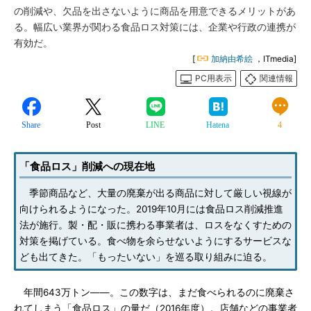
の削減や、欠品を出さないように商品を用意できるメリットがあ
る。幅広い業界が関わる食品ロス対策には、企業や行政の連携が
有効だ。
[
加納由希絵
，ITmedia]
PC用表示
関連情報
Share
Post
LINE
Hatena
4
「食品ロス」削減への現在地
季節商品など、大量の廃棄が出る商品に対して厳しい視線が
向けられるようになった。2019年10月には食品ロス削減推進
法が施行。製・配・販に携わる事業者は、ロスをなくすための
対策を掲げている。食べ物を余らせないようにするサービスな
ども出てきた。「もったいない」を巡る取り組みに迫る。
年間643万トン――。この数字は、まだ食べられるのに廃棄さ
れてしまう「食品ロス」の量だ（2016年度）。店舗などの事業者