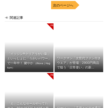
次のページへ
関連記事
「イソジン®クリアうがい薬」
ワークマン「次世代ファン付き
といっしょに「うがいパワー」
ウエア」が登場 2900円商品
で一年中！ 健やか
（iNova｜Hug
で狙う「日常使い」の新...
kum）
「え、こんなセールやってた
ローソン、「店員とビデオ通話