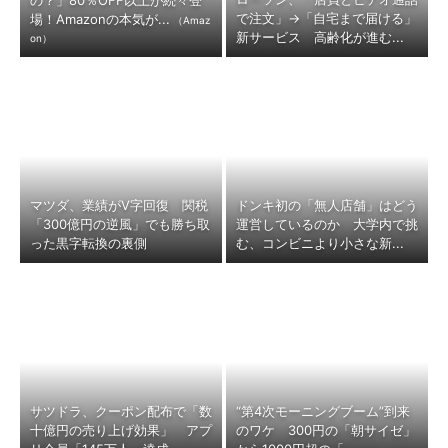
の？」80％OFF以上が続々登
で注文」→「自宅まで届ける」
場！Amazonの本気が...
（Amaz
新サービス 高齢化が進む...
on）
マツダ、業績がV字回復 関税
ドンキ初の「無人店舗」はどう
「300億円の逆風」でも勝ち取
運営しているのか 大学内で挑
った黒字転換の裏側
む、コンビニより小さな新...
サツドラ、クーポン配布で「数
“第4次モーニングブーム”到来
十億円の売り上げ効果」 アプ
のワケ 300円の「朝サイゼ」