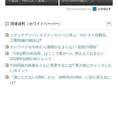
リ会員「145万人」達成...
から1000円超の「...
Recommended by
関連資料（ホワイトペーパー）
PR
ニデックアドバンステクノロジーに学ぶ「UIテスト自動化」
工数削減の秘訣は?
テレワークをやめたら退職が止まらない“必然の理由”
「CX分野のAI活用」はここで差がつく 押さえておきたい
2026年以降のAIトレンド
10G回線の真価をフルに享受するには? 導入前にチェックした
いポイント
「役にたたないCRM」から「AI時代のCRM」に切り替えるに
は?
今、あなたにオススメ