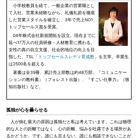
小学校教員を経て、一般企業の営業職とし
て入社。営業未経験ながら、礼儀礼節を徹底
した営業スタイルを確立し、3年で売上NO1、
トップセールス賞を受賞。
04年株式会社新規開拓を設立。現在までに
延べ17万人の社員研修・人材教育に携わる。
女性の真の自立支援、社会的地位の向上を目
指した、TSL「
トップセールスレディ育成塾
」を主宰。卒業生
は2500名を超える。
著書は全39冊、累計売上部数は約48万部。『コミュニケー
ションの教科書』（フォレスト出版）、『すごい仕事力』（致
知出版社）など。
孤独が心を曇らせる
人が病む最大の原因は孤独だと私は考えています。これは物理
的な人との距離ではなく、心の距離、悩みを吐露できる場所があ
るかどうか、です。誰にも言えない、誰にも相談できないことが