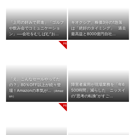
「上司の好みで昇進」「ゴルフ
キオクシア、株価3分の1急落
や飲み会でコミュニケーショ
は「絶好のタイミング」 過去
ン」──会社をむしばむ“お...
最高益と8000億円自社...
「え、こんなセールやってた
障害者雇用が現場業務を「年6
の？」80％OFF以上が続々登
500時間」減らした ニッスイ
場！Amazonの本気が...
（Amaz
の“思考の転換”がすご...
on）