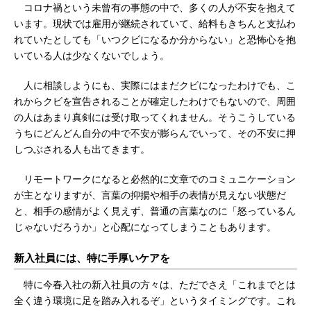
コロナ禍という未曾有の事態の中で、多くの人が不安を抱えて
います。現状では雇用が継続されていて、給料もきちんと支払わ
れていたとしても「いつクビになるか分からない」と恐怖心を抱
いている人は少なくないでしょう。
人に相談しようにも、実際にはまだクビになったわけでも、こ
れからクビを宣告されることが確定したわけでもないので、周囲
の人はあまり真剣には受け取ってくれません。そうこうしている
うちにどんどん自分の中で不安が膨らんでいって、その不安に押
しつぶされる人も出てきます。
リモートワークになると必然的に文章でのコミュニケーション
が主となりますが、言葉の抑揚や相手の表情が見えない状態だ
と、相手の感情がよく見えず、普通の言葉なのに「怒っているん
じゃないだろうか」と心配になってしまうこともあります。
新入社員には、特に手厚いケアを
特に今春入社の新入社員の方々は、ただでさえ「これまでとは
全く違う環境に足を踏み入れるぞ」というタイミングです。これ