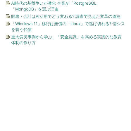
AI時代の基盤争いが激化 企業が「PostgreSQL」
「MongoDB」を選ぶ理由
財務・会計はAI活用でどう変わる? 調査で見えた変革の道筋
「Windows 11」移行は無償の「Linux」で逃げ切れる? 情シス
を襲う代償
重大労災事例から学ぶ、「安全意識」を高める実践的な教育
体制の作り方
今、あなたにオススメ
ワークマン「次世代ファン付
きウエア」が登場 2900円商
品で狙う「日常使い」の新...