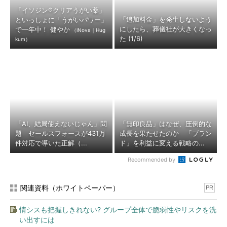
「イソジン®クリアうがい薬」
「追加料金」を発生しないよう
といっしょに「うがいパワー」
にしたら、葬儀社が大きくなっ
で一年中！ 健やか
（iNova｜Hug
た (1/6)
kum）
「AI、結局使えないじゃん」問
「無印良品」はなぜ、圧倒的な
題 セールスフォースが431万
成長を果たせたのか 「ブラン
件対応で導いた正解（...
ド」を利益に変える戦略の...
Recommended by
関連資料（ホワイトペーパー）
PR
情シスも把握しきれない? グループ全体で脆弱性やリスクを洗
い出すには