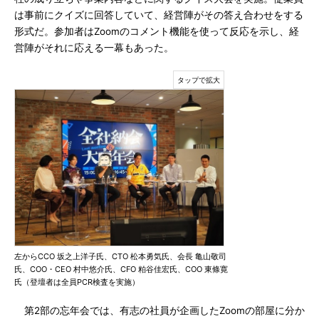
は事前にクイズに回答していて、経営陣がその答え合わせをする
形式だ。参加者はZoomのコメント機能を使って反応を示し、経
営陣がそれに応える一幕もあった。
左からCCO 坂之上洋子氏、CTO 松本勇気氏、会長 亀山敬司
氏、COO・CEO 村中悠介氏、CFO 粕谷佳宏氏、COO 東條寛
氏（登壇者は全員PCR検査を実施）
第2部の忘年会では、有志の社員が企画したZoomの部屋に分か