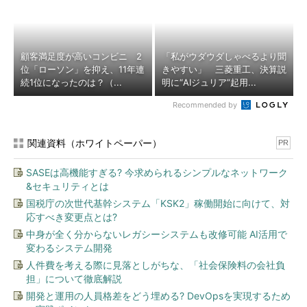
顧客満足度が高いコンビニ 2
「私がウダウダしゃべるより聞
位「ローソン」を抑え、11年連
きやすい」 三菱重工、決算説
続1位になったのは？（...
明に“AIジュリア”起用...
Recommended by
関連資料（ホワイトペーパー）
PR
SASEは高機能すぎる? 今求められるシンプルなネットワーク
&セキュリティとは
国税庁の次世代基幹システム「KSK2」稼働開始に向けて、対
応すべき変更点とは?
中身が全く分からないレガシーシステムも改修可能 AI活用で
変わるシステム開発
人件費を考える際に見落としがちな、「社会保険料の会社負
担」について徹底解説
開発と運用の人員格差をどう埋める? DevOpsを実現するため