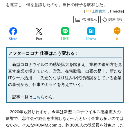
を運営し、何を意識したのか。当日の様子を取材した。
[
上間貴大
，ITmedia]
PC用表示
関連情報
Share
Post
LINE
Hatena
0
アフターコロナ 仕事はこう変わる：
新型コロナウイルスの感染拡大を踏まえ、業務の進め方を見
直す企業が増えている。営業、在宅勤務、出張の是非、新たな
ITツール活用――先進的な取り組みや試行錯誤をしている企業
の事例から、仕事のミライを考えていく。
記事一覧は
こちら
から。
2020年も残りわずか。今年は新型コロナウイルス感染拡大の
影響で、忘年会や納会を実施しなかったという企業も多いのでは
ないか。そんな中DMM.comは、約3000人の従業員を対象とした