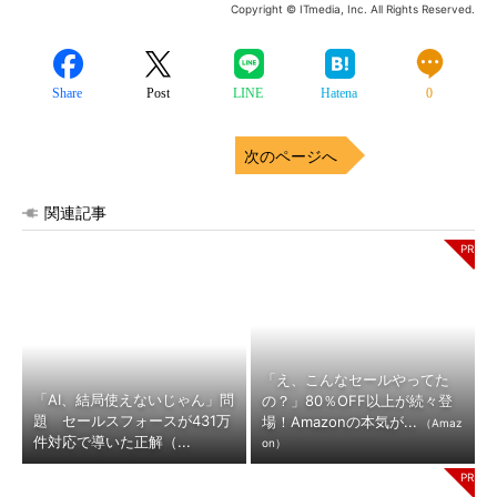
Copyright © ITmedia, Inc. All Rights Reserved.
Share
Post
LINE
Hatena
0
次のページへ
関連記事
「え、こんなセールやってた
「AI、結局使えないじゃん」問
の？」80％OFF以上が続々登
題 セールスフォースが431万
場！Amazonの本気が...
（Amaz
件対応で導いた正解（...
on）