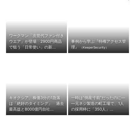
ワークマン「次世代ファン付き
ウエア」が登場 2900円商品
事例から学ぶ『特権アクセス管
で狙う「日常使い」の新...
理』
（KeeperSecurity）
キオクシア、株価3分の1急落
一時は“倒産寸前”だったのに―
は「絶好のタイミング」 過去
―元ネジ製造の町工場で、1人
最高益と8000億円自社...
の採用枠に「350人」...