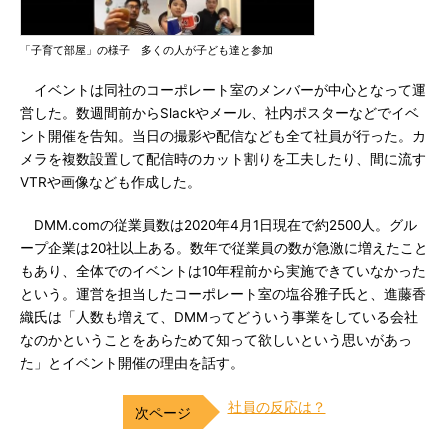
「子育て部屋」の様子 多くの人が子ども達と参加
イベントは同社のコーポレート室のメンバーが中心となって運
営した。数週間前からSlackやメール、社内ポスターなどでイベ
ント開催を告知。当日の撮影や配信なども全て社員が行った。カ
メラを複数設置して配信時のカット割りを工夫したり、間に流す
VTRや画像なども作成した。
DMM.comの従業員数は2020年4月1日現在で約2500人。グル
ープ企業は20社以上ある。数年で従業員の数が急激に増えたこと
もあり、全体でのイベントは10年程前から実施できていなかった
という。運営を担当したコーポレート室の塩谷雅子氏と、進藤香
織氏は「人数も増えて、DMMってどういう事業をしている会社
なのかということをあらためて知って欲しいという思いがあっ
た」とイベント開催の理由を話す。
社員の反応は？