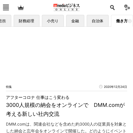
総務
財務経理
小売り
金融
自治体
働き方
特集
2020年12月24日
アフターコロナ 仕事はこう変わる
3000人規模の納会をオンラインで DMM.comが
考える新しい社内交流
DMM.comは、関連会社などを含めた約3000人の従業員を対象と
した納会と忘年会をオンラインで開催した。どのようにイベント