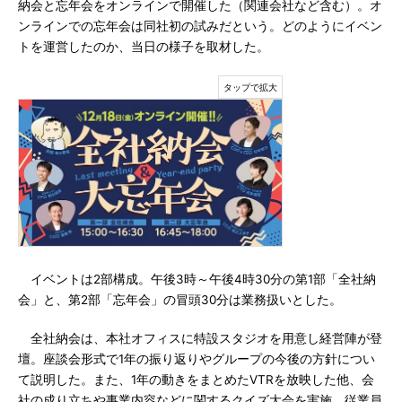
納会と忘年会をオンラインで開催した（関連会社など含む）。オ
ンラインでの忘年会は同社初の試みだという。どのようにイベン
トを運営したのか、当日の様子を取材した。
イベントは2部構成。午後3時～午後4時30分の第1部「全社納
会」と、第2部「忘年会」の冒頭30分は業務扱いとした。
全社納会は、本社オフィスに特設スタジオを用意し経営陣が登
壇。座談会形式で1年の振り返りやグループの今後の方針につい
て説明した。また、1年の動きをまとめたVTRを放映した他、会
社の成り立ちや事業内容などに関するクイズ大会を実施。従業員