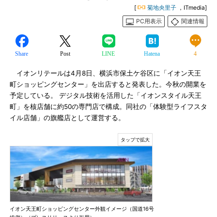
[
菊地央里子
，ITmedia]
PC用表示
関連情報
Share
Post
LINE
Hatena
4
イオンリテールは4月8日、横浜市保土ケ谷区に「イオン天王
町ショッピングセンター」を出店すると発表した。今秋の開業を
予定している。 デジタル技術を活用した「イオンスタイル天王
町」を核店舗に約50の専門店で構成。同社の「体験型ライフスタ
イル店舗」の旗艦店として運営する。
イオン天王町ショッピングセンター外観イメージ（国道16号