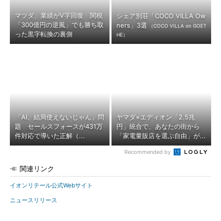
マツダ、業績がV字回復 関税
シェア別荘「COCO VILLA Ow
「300億円の逆風」でも勝ち取
ners」3選
（COCO VILLA on GOET
った黒字転換の裏側
HE）
「AI、結局使えないじゃん」問
ヤマダ×エディオン「2.5兆
題 セールスフォースが431万
円」統合で、あなたの街から
件対応で導いた正解（...
「家電量販店を選ぶ自由」が...
Recommended by
関連リンク
イオンリテール公式Webサイト
ニュースリリース