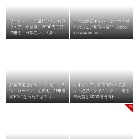
ワークマン「次世代ファン付き
全国の絶景ポイントにサウナ付
ウエア」が登場 2900円商品
きのシェア別荘を展開
（COCO
で狙う「日常使い」の新...
VILLA on GOETHE）
顧客満足度が高いコンビニ 2
キオクシア、株価3分の1急落
位「ローソン」を抑え、11年連
は「絶好のタイミング」 過去
続1位になったのは？（...
最高益と8000億円自社...