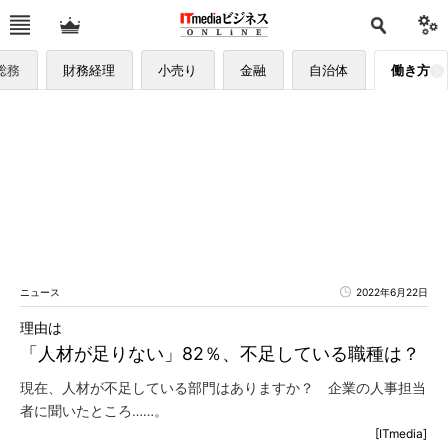
総務
財務経理
小売り
金融
自治体
働き方
ニュース
2022年6月22日
理由は
「人材が足りない」82％、不足している職種は？
現在、人材が不足している部門はありますか？ 企業の人事担当
者に聞いたところ……。
[ITmedia]