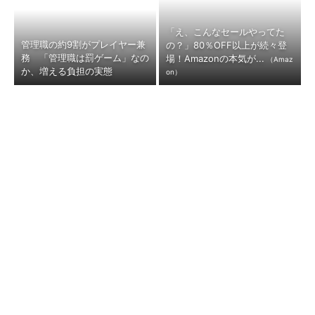
「え、こんなセールやってた
管理職の約9割がプレイヤー兼
の？」80％OFF以上が続々登
務 「管理職は罰ゲーム」なの
場！Amazonの本気が...
（Amaz
か、増える負担の実態
on）
「IT化か、水道を止めるか」
一時は“倒産寸前”だったのに―
“ブラック部署”と呼ばれた曽
―元ネジ製造の町工場で、1人
於市水道課が挑んだ、金...
の採用枠に「350人」...