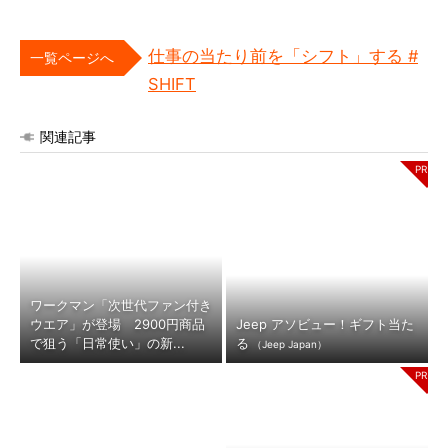
仕事の当たり前を「シフト」する #
一覧ページへ
SHIFT
関連記事
ワークマン「次世代ファン付き
ウエア」が登場 2900円商品
Jeep アソビュー！ギフト当た
で狙う「日常使い」の新...
る
（Jeep Japan）