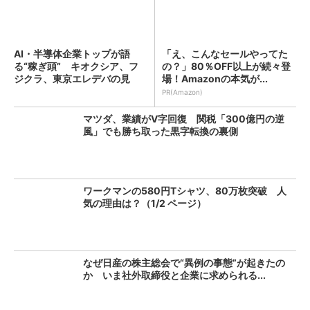
AI・半導体企業トップが語
「え、こんなセールやってた
る“稼ぎ頭” キオクシア、フ
の？」80％OFF以上が続々登
ジクラ、東京エレデバの見
場！Amazonの本気が...
解...
PR(Amazon)
マツダ、業績がV字回復 関税「300億円の逆
風」でも勝ち取った黒字転換の裏側
ワークマンの580円Tシャツ、80万枚突破 人
気の理由は？（1/2 ページ）
なぜ日産の株主総会で“異例の事態”が起きたの
か いま社外取締役と企業に求められる...