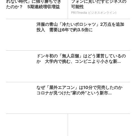
れない時代」に独り勝ちでき
フォンに見いだすビジネスの
たのか？ 5期連続増収増益
可能性
を...
PR(ITmedia ビジネスオンライン)
洋服の青山「冷たいポロシャツ」2万点を追加
投入 需要は6年で約3.5倍に
ドンキ初の「無人店舗」はどう運営しているの
か 大学内で挑む、コンビニより小さな新...
なぜ「屋外エアコン」は10分で完売したのか
コロナが見つけた“家の外”という新市...