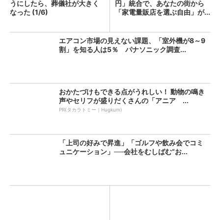
うにしたら、葬儀社が大きく
円」統合で、あなたの街から
なった (1/6)
「家電量販店を選ぶ自由」が...
エアコン市場の見えない課題、「室外機が8～9
割」を知る人は5％ パナソニック調査...
おかたづけもできる点がうれしい！ 動物の鳴き
声やセリフが盛りだくさんの「アニア ...
PR(タカラトミー｜Hugkum)
「上司の好みで昇進」「ゴルフや飲み会でコミ
ュニケーション」──会社をむしばむ“お...