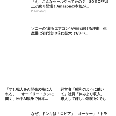
「え、こんなセールやってたの？」80％OFF以
上が続々登場！Amazonの本気が...
PR(Amazon)
ソニーの“着るエアコン”が売れ続ける理由 生
産量は初代比10倍に拡大（1/3 ペ...
「すし職人をAI開発の輪に入
経営者「昭和のように働い
れろ」──オードリー・タンに
て」社員「休みより収入」
聞く、米中AI競争で日本...
導入してほしい制度1位でも
「週...
なぜ、ドンキは「ロピア」「オーケー」「トラ