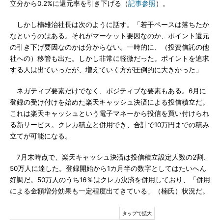
立分から0.2%に還元率を引き下げる（
記事参照
）。
しかし楠雄治社長は次のように話す。「若干ペースは落ちたか
なというのはある。それがマーケット要因なのか、ポイント還元
の引き下げ要因なのかは分からない。一時的に、（投資信託の他
社への）移管も出た。しかし非常に軽微だった。ポイントを追求
する人は出ていったが、増えていく方が圧倒的に大きかった」
ネガティブ要素だけでなく、ポジティブな要素もある。6月に
登録の受け付けを始めた楽天キャッシュ決済による投信積立だ。
これは楽天キャッシュという電子マネーから投信を買い付けられ
る新サービス。クレカ積立と併用でき、合計で10万円までの積み
立てが可能になる。
7月末時点で、楽天キャッシュ決済は投信積立設定人数の2割、
50万人に達した。登録開始から1カ月半の数字としてはたいへん
好調だ。50万人のうち16％はクレカ決済を併用しており、「併用
による金額増分効果も一定程度出てきている」（楠氏）状況だ。