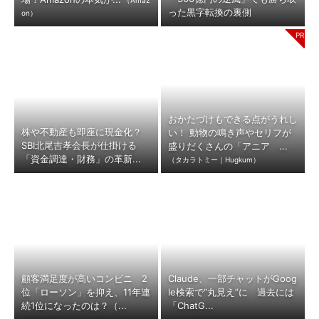
（Amaz
った黒字転換の裏側
on）
おかたづけもできる点がうれし
株や不動産も即座に現金化？
い！ 動物の鳴き声やセリフが
SBI北尾吉孝会長が仕掛ける
盛りだくさんの「アニア ...
「資金調達・財務」の革新...
（タカラトミー｜Hugkum）
顧客満足度が高いコンビニ 2
Claude、一部チャットがGoog
位「ローソン」を抑え、11年連
le検索で“丸見え”に 過去には
続1位になったのは？（...
「ChatG...