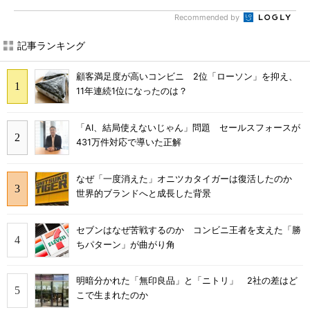
Recommended by
記事ランキング
顧客満足度が高いコンビニ 2位「ローソン」を抑え、
11年連続1位になったのは？
「AI、結局使えないじゃん」問題 セールスフォースが
431万件対応で導いた正解
なぜ「一度消えた」オニツカタイガーは復活したのか
世界的ブランドへと成長した背景
セブンはなぜ苦戦するのか コンビニ王者を支えた「勝
ちパターン」が曲がり角
明暗分かれた「無印良品」と「ニトリ」 2社の差はど
こで生まれたのか