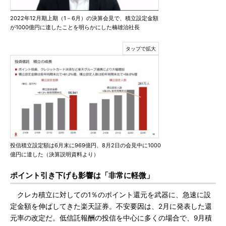
2022年12月期上期（1－6月）の決算会見で、積立設定金額
が1000億円に達したことを明らかにした楠雄治社長
投信積立設定額は6月末に969億円、8月2日の会見中に1000
億円に達した（決算説明資料より）
ポイント引き下げも影響は「非常に軽微」
クレカ積立に対しての1％のポイント還元を武器に、急速に設
定金額を伸ばしてきた楽天証券。不安要因は、2月に発表した還
元率の改定だ。低信託報酬の投信を中心に多くの場合で、9月積