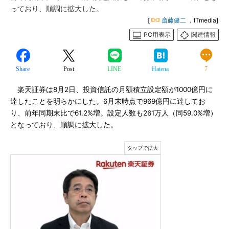
っており、順調に拡大した。
[
斎藤健二
，ITmedia]
PC用表示
関連情報
Share
Post
LINE
Hatena
7
楽天証券は8月2日、投資信託の月額積立設定額が1000億円に
達したことを明らかにした。6月末時点で969億円に達してお
り、前年同期末比で61.2%増。設定人数も261万人（同59.0%増）
となっており、順調に拡大した。