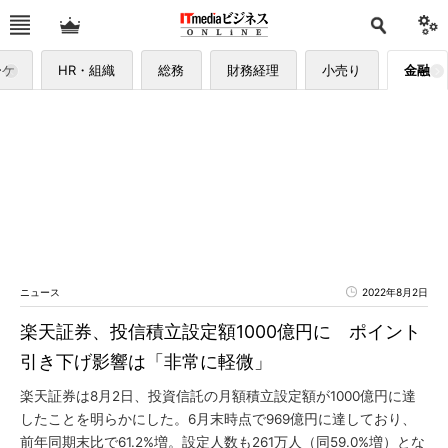
ーケ
HR・組織
総務
財務経理
小売り
金融
ニュース
2022年8月2日
楽天証券、投信積立設定額1000億円に ポイント
引き下げ影響は「非常に軽微」
楽天証券は8月2日、投資信託の月額積立設定額が1000億円に達
したことを明らかにした。6月末時点で969億円に達しており、
前年同期末比で61.2%増。設定人数も261万人（同59.0%増）とな