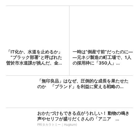
「IT化か、水道を止めるか」
一時は“倒産寸前”だったのに―
“ブラック部署”と呼ばれた
―元ネジ製造の町工場で、1人
曽於市水道課が挑んだ、金...
の採用枠に「350人」...
「無印良品」はなぜ、圧倒的な成長を果たせた
のか 「ブランド」を利益に変える戦略の...
おかたづけもできる点がうれしい！ 動物の鳴き
声やセリフが盛りだくさんの「アニア ...
PR(タカラトミー｜Hugkum)