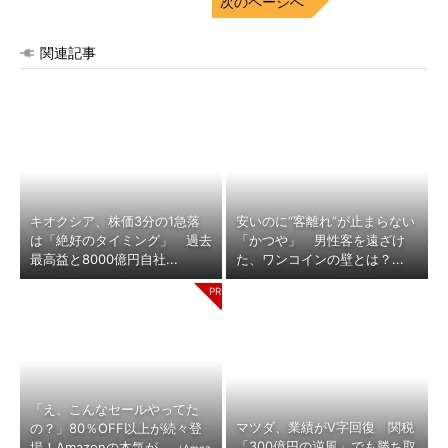
次のページへ
関連記事
キオクシア、株価3分の1急落
安いのに“客離れ”が止まらない
は「絶好のタイミング」 過去
「かつや」 男性客を遠ざけ
最高益と8000億円自社...
た、ワンコインの壁とは？...
「え、こんなセールやってた
マツダ、業績がV字回復 関税
の？」80％OFF以上が続々登
「300億円の逆風」でも勝ち取
場！Amazonの本気が...