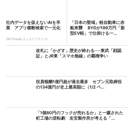
社内データを扱えないAIを卒
「日本の聖域」軽自動車に赤
業 アプリ横断検索で一元化
船来襲 BYDが199万円「新
型EV軽」で仕掛ける一...
PR(ITmedia エンタープライズ)
改札に「かざす」歴史が終わる──東武「顔認
証」とJR東「スマホ無線」の覇権争い
役員報酬1億円超が過去最多 セブン元取締役
の134億円が史上最高額に（1/2 ペ...
「1個80円のフックが売れるか」と一蹴された
町工場の逆転劇 友安製作所が考える「...