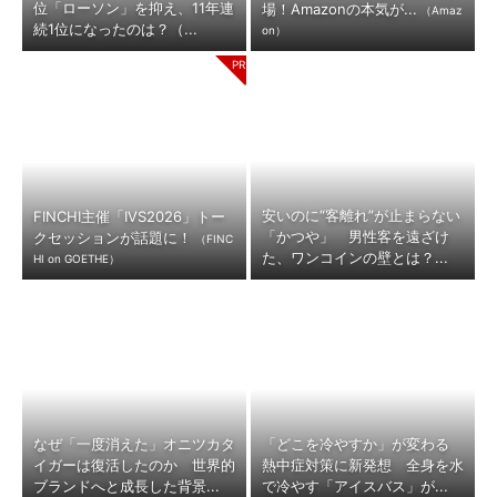
位「ローソン」を抑え、11年連
場！Amazonの本気が...
（Amaz
続1位になったのは？（...
on）
安いのに“客離れ”が止まらない
FINCHI主催「IVS2026」トー
「かつや」 男性客を遠ざけ
クセッションが話題に！
（FINC
た、ワンコインの壁とは？...
HI on GOETHE）
なぜ「一度消えた」オニツカタ
「どこを冷やすか」が変わる
イガーは復活したのか 世界的
熱中症対策に新発想 全身を水
ブランドへと成長した背景...
で冷やす「アイスバス」が...