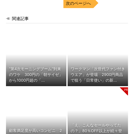
次のページへ
関連記事
“第4次モーニングブーム”到来
ワークマン「次世代ファン付き
のワケ 300円の「朝サイゼ」
ウエア」が登場 2900円商品
から1000円超の「...
で狙う「日常使い」の新...
「え、こんなセールやってた
顧客満足度が高いコンビニ 2
の？」80％OFF以上が続々登