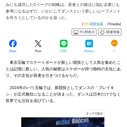
みにも成功したDリーグの戦略は、若者との接点に悩む企業にも
参考になるはずだ。いかにしてダンスという新しいムーブメント
を作ろうとしているのかを追った。
[
武田信晃
，ITmedia]
PC用表示
関連情報
Share
Post
LINE
Hatena
3
東京五輪でスケートボードが新しい競技として人気を集めたこ
とは記憶に新しい。人気の秘密はスケボーが持つ独特の文化にあ
り、その文化が若者を引きつけるからだ。
2024年のパリ五輪では、新競技としてダンスの「ブレイキ
ン」が正式種目になることが決まった。ダンスは日本だけでなく
世界でも注目を浴びている。