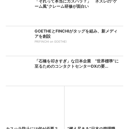
「それって本当にカスハラ？」 ネスレの“ゲ
ーム風”クレーム研修が面白い
GOETHEとFINCHIがタッグを組み、新メディ
アを創設
PR(FINCHI on GOETHE)
「石橋を叩きすぎ」な日本企業 “世界標準”に
至るためのコンタクトセンターDXの要...
カスハラ防止には何が必要？
“燃え尽きる”日本の管理職