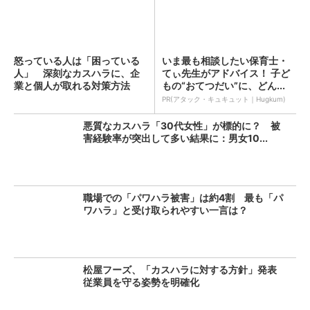
怒っている人は「困っている
いま最も相談したい保育士・
人」 深刻なカスハラに、企
てぃ先生がアドバイス！ 子ど
業と個人が取れる対策方法
もの“おてつだい”に、どん...
は？...
PR(アタック・キュキュット｜Hugkum)
悪質なカスハラ「30代女性」が標的に？ 被
害経験率が突出して多い結果に：男女10...
職場での「パワハラ被害」は約4割 最も「パ
ワハラ」と受け取られやすい一言は？
松屋フーズ、「カスハラに対する方針」発表
従業員を守る姿勢を明確化