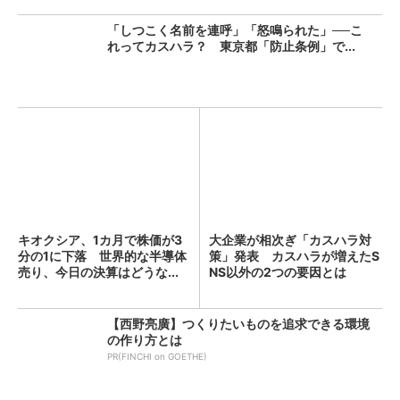
「しつこく名前を連呼」「怒鳴られた」──こ
れってカスハラ？ 東京都「防止条例」で...
キオクシア、1カ月で株価が3
大企業が相次ぎ「カスハラ対
分の1に下落 世界的な半導体
策」発表 カスハラが増えたS
売り、今日の決算はどうな...
NS以外の2つの要因とは
【西野亮廣】つくりたいものを追求できる環境
の作り方とは
PR(FINCHI on GOETHE)