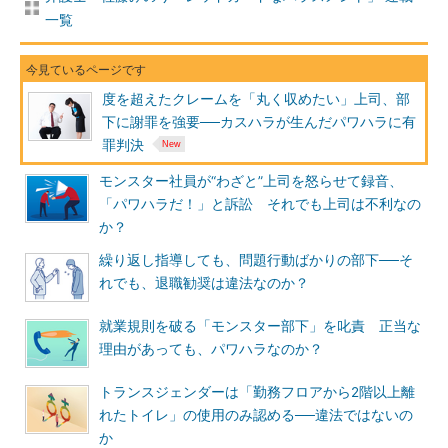
一覧
度を超えたクレームを「丸く収めたい」上司、部
下に謝罪を強要──カスハラが生んだパワハラに有
罪判決
モンスター社員が“わざと”上司を怒らせて録音、
「パワハラだ！」と訴訟 それでも上司は不利なの
か？
繰り返し指導しても、問題行動ばかりの部下──そ
れでも、退職勧奨は違法なのか？
就業規則を破る「モンスター部下」を叱責 正当な
理由があっても、パワハラなのか？
トランスジェンダーは「勤務フロアから2階以上離
れたトイレ」の使用のみ認める──違法ではないの
か