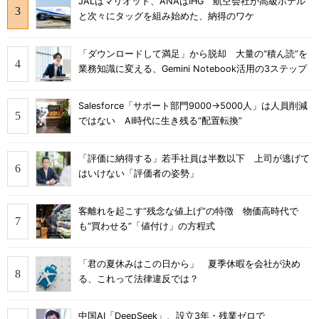
JALはマリオット、ANAはIHG 航空会社が高級ホテル
と次々にタッグを組み始めた、納得のワケ
「ダウンロードして満足」から脱却 大量の“積ん読”を
業務知識に変える、Gemini Notebook活用の3ステップ
Salesforce「サポート部門9000→5000人」は人員削減
ではない AI時代に生き残る“配置転換”
「評価に納得する」若手社員は半数以下 上司が逃げて
はいけない「評価者の姿勢」
客離れを起こす“残念な値上げ”の特徴 物価高時代で
も“買わせる”「値付け」の方程式
「君の夏休みはこの日から」 夏季休暇を会社が決め
る、これって法律違反では？
中国AI「DeepSeek」、設立3年・残業ゼロで