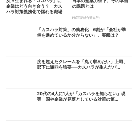
次々生まれる「○○ハラ」に
日本の創薬力低下、その本当
企業はどう向き合う？ カス
の課題とは
ハラ対策義務化で揺れる職場
の...
PR(三菱総合研究所)
「カスハラ対策」の義務化 6割が「会社が準
備を進めているか分からない」、実態は？
度を超えたクレームを「丸く収めたい」上司、
部下に謝罪を強要──カスハラが生んだパ...
20代の4人に1人が「カスハラを知らない」現
実 国や企業が見落としている対策の第...