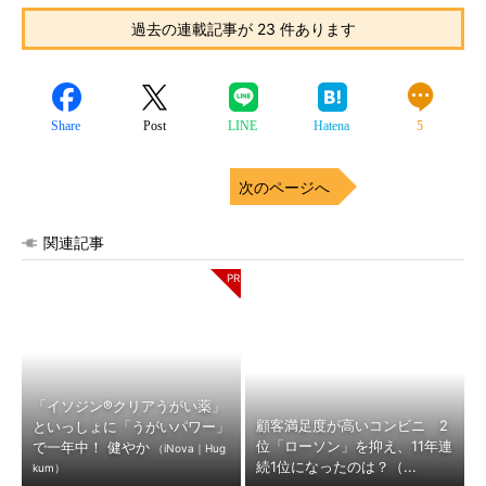
過去の連載記事が 23 件あります
Share
Post
LINE
Hatena
5
次のページへ
関連記事
「イソジン®クリアうがい薬」
顧客満足度が高いコンビニ 2
といっしょに「うがいパワー」
位「ローソン」を抑え、11年連
で一年中！ 健やか
（iNova｜Hug
続1位になったのは？（...
kum）