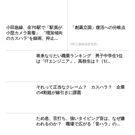
小田急線、全70駅で「駅員が
「創薬立国」復活への分岐点
小型カメラ装着」 “増加傾向
のカスハラ”を録画、抑止...
PR(三菱総合研究所)
将来なりたい職業ランキング 男子中学生1位
は「ITエンジニア」、高校生は？（1/...
それって正当なクレーム？ カスハラ？ 企業
の4割超が線引きに課題
ため息、舌打ち、強いタイピング音は、なぜ嫌
われるのか？ 職場で広がる「音ハラ」の...