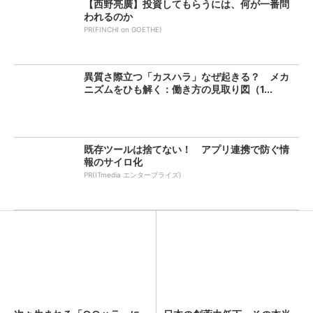
【西野亮廣】投資してもらうには、何が一番問
われるのか
PR(FINCHI on GOETHE)
異質さ際立つ「カスハラ」なぜ起きる？ メカ
ニズムをひも解く：働き方の見取り図（1...
既存ツールは捨てない！ アプリ連携で防ぐ情
報のサイロ化
PR(ITmedia エンタープライズ)