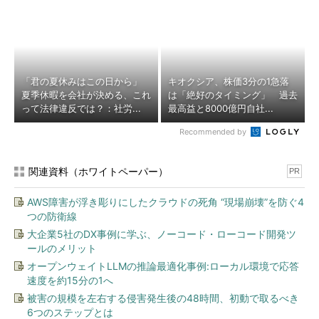
「君の夏休みはこの日から」
キオクシア、株価3分の1急落
夏季休暇を会社が決める、これ
は「絶好のタイミング」 過去
って法律違反では？：社労...
最高益と8000億円自社...
Recommended by
関連資料（ホワイトペーパー）
PR
AWS障害が浮き彫りにしたクラウドの死角 “現場崩壊”を防ぐ4
つの防衛線
大企業5社のDX事例に学ぶ、ノーコード・ローコード開発ツ
ールのメリット
オープンウェイトLLMの推論最適化事例:ローカル環境で応答
速度を約15分の1へ
被害の規模を左右する侵害発生後の48時間、初動で取るべき
6つのステップとは