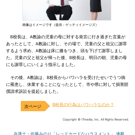
画像はイメージです（提供：ゲッティイメージズ）
B校長は、A教諭の児童の母に対する発言に行き過ぎた言葉が
あったとして、A教諭に対し、その場で、児童の父と祖父に謝罪
するよう求め、A教諭は床に膝をつき、頭を下げて謝罪しまし
た。児童の父と祖父が帰った後、B校長は、明日の朝、児童の母
にも謝罪しにいくよう指示しました。
その後、A教諭は、B校長からパワハラを受けたせいでうつ病
に罹患し、休業することになったとして、市や県に対して損害賠
償請求訴訟を提起しました。
B校長の行為はパワハラなのか？
Copyright © ITmedia, Inc. All Rights Reserved.
弁護士・佐藤みのり「レッドカードなハラスメント」 連載