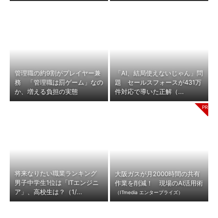
管理職の約9割がプレイヤー兼
「AI、結局使えないじゃん」問
務 「管理職は罰ゲーム」なの
題 セールスフォースが431万
か、増える負担の実態
件対応で導いた正解（...
将来なりたい職業ランキング
大阪ガスが月2000時間の共有
男子中学生1位は「ITエンジニ
作業を削減！ 現場のAI活用術
ア」、高校生は？（1/...
（ITmedia エンタープライズ）