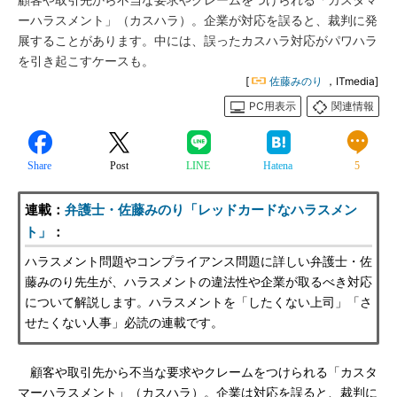
顧客や取引先から不当な要求やクレームをつけられる「カスタマ
ーハラスメント」（カスハラ）。企業が対応を誤ると、裁判に発
展することがあります。中には、誤ったカスハラ対応がパワハラ
を引き起こすケースも。
[
佐藤みのり
，ITmedia]
PC用表示
関連情報
Share
Post
LINE
Hatena
5
連載：
弁護士・佐藤みのり「レッドカードなハラスメン
ト」
：
ハラスメント問題やコンプライアンス問題に詳しい弁護士・佐
藤みのり先生が、ハラスメントの違法性や企業が取るべき対応
について解説します。ハラスメントを「したくない上司」「さ
せたくない人事」必読の連載です。
顧客や取引先から不当な要求やクレームをつけられる「カスタ
マーハラスメント」（カスハラ）。企業は対応を誤ると、裁判に