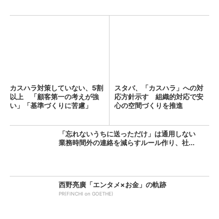
カスハラ対策していない、5割
スタバ、「カスハラ」への対
以上 「顧客第一の考えが強
応方針示す 組織的対応で安
い」「基準づくりに苦慮」
心の空間づくりを推進
「忘れないうちに送っただけ」は通用しない
業務時間外の連絡を減らすルール作り、社...
西野亮廣「エンタメ×お金」の軌跡
PR(FINCHI on GOETHE)