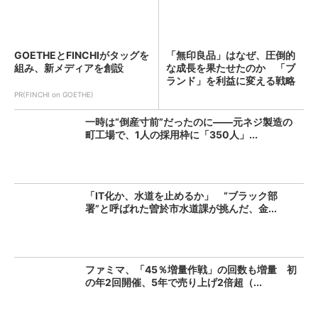
GOETHEとFINCHIがタッグを
「無印良品」はなぜ、圧倒的
組み、新メディアを創設
な成長を果たせたのか 「ブ
ランド」を利益に変える戦略
の...
PR(FINCHI on GOETHE)
一時は“倒産寸前”だったのに――元ネジ製造の
町工場で、1人の採用枠に「350人」...
「IT化か、水道を止めるか」 “ブラック部
署”と呼ばれた曽於市水道課が挑んだ、金...
ファミマ、「45％増量作戦」の回数も増量 初
の年2回開催、5年で売り上げ2倍超（...