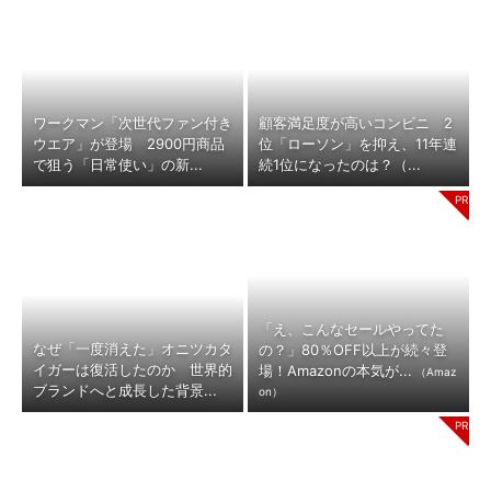
ワークマン「次世代ファン付き
顧客満足度が高いコンビニ 2
ウエア」が登場 2900円商品
位「ローソン」を抑え、11年連
で狙う「日常使い」の新...
続1位になったのは？（...
「え、こんなセールやってた
なぜ「一度消えた」オニツカタ
の？」80％OFF以上が続々登
イガーは復活したのか 世界的
場！Amazonの本気が...
（Amaz
ブランドへと成長した背景...
on）