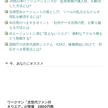
JR西日本ITソリューションズが「監視業務の属人化」を解消
した方法とは?
自律型AIエージェントの落とし穴、ツールの乱立がもたらす
混乱を解消するには?
AI活用のつまずきポイント 「社内データ活用の壁」を乗り越
える方法とは
AIエージェントに潜む“見えないリスク”、過剰なアクセス権を
どう制御する?
国税庁の次世代基幹システム「KSK2」稼働開始に向けて、対
応すべき変更点とは?
今、あなたにオススメ
ワークマン「次世代ファン付
きウエア」が登場 2900円商