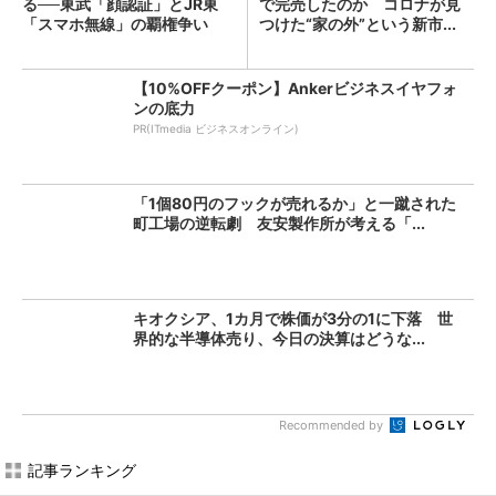
る──東武「顔認証」とJR東
で完売したのか コロナが見
「スマホ無線」の覇権争い
つけた“家の外”という新市...
【10%OFFクーポン】Ankerビジネスイヤフォ
ンの底力
PR(ITmedia ビジネスオンライン)
「1個80円のフックが売れるか」と一蹴された
町工場の逆転劇 友安製作所が考える「...
キオクシア、1カ月で株価が3分の1に下落 世
界的な半導体売り、今日の決算はどうな...
Recommended by
記事ランキング