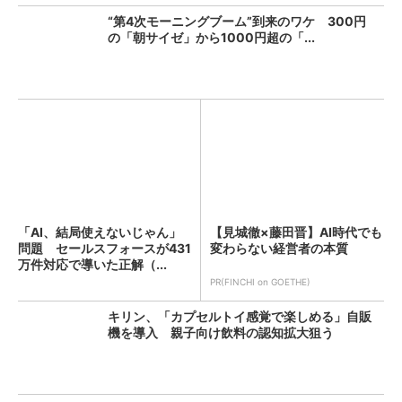
“第4次モーニングブーム”到来のワケ 300円
の「朝サイゼ」から1000円超の「...
「AI、結局使えないじゃん」
【見城徹×藤田晋】AI時代でも
問題 セールスフォースが431
変わらない経営者の本質
万件対応で導いた正解（...
PR(FINCHI on GOETHE)
キリン、「カプセルトイ感覚で楽しめる」自販
機を導入 親子向け飲料の認知拡大狙う