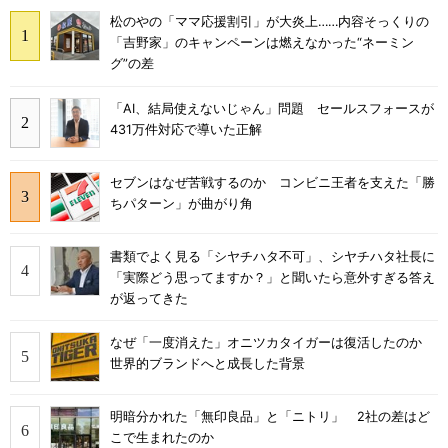
松のやの「ママ応援割引」が大炎上……内容そっくりの
「吉野家」のキャンペーンは燃えなかった“ネーミン
グ”の差
「AI、結局使えないじゃん」問題 セールスフォースが
431万件対応で導いた正解
セブンはなぜ苦戦するのか コンビニ王者を支えた「勝
ちパターン」が曲がり角
書類でよく見る「シヤチハタ不可」、シヤチハタ社長に
「実際どう思ってますか？」と聞いたら意外すぎる答え
が返ってきた
なぜ「一度消えた」オニツカタイガーは復活したのか
世界的ブランドへと成長した背景
明暗分かれた「無印良品」と「ニトリ」 2社の差はど
こで生まれたのか