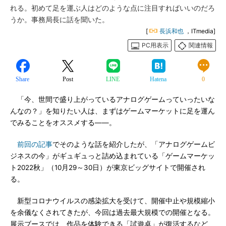
れる。初めて足を運ぶ人はどのような点に注目すればいいのだろ
うか。事務局長に話を聞いた。
[
長浜和也
，ITmedia]
PC用表示
関連情報
Share
Post
LINE
Hatena
0
「今、世間で盛り上がっているアナログゲームっていったいな
んなの？」を知りたい人は、まずはゲームマーケットに足を運ん
でみることをオススメする――。
前回の記事
でそのような話を紹介したが、「アナログゲームビ
ジネスの今」がギュギュっと詰め込まれている「ゲームマーケッ
ト2022秋」（10月29～30日）が東京ビッグサイトで開催され
る。
新型コロナウイルスの感染拡大を受けて、開催中止や規模縮小
を余儀なくされてきたが、今回は過去最大規模での開催となる。
展示ブースでは、作品を体験できる「試遊卓」が復活するなど、