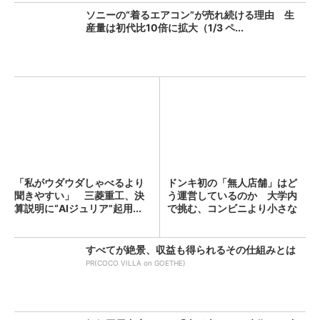
ソニーの“着るエアコン”が売れ続ける理由 生
産量は初代比10倍に拡大（1/3 ペ...
「私がウダウダしゃべるより
ドンキ初の「無人店舗」はど
聞きやすい」 三菱重工、決
う運営しているのか 大学内
算説明に“AIジュリア”起用...
で挑む、コンビニより小さな
新...
すべてが絶景、収益も得られるその仕組みとは
PR(COCO VILLA on GOETHE)