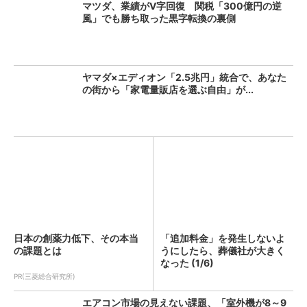
マツダ、業績がV字回復 関税「300億円の逆
風」でも勝ち取った黒字転換の裏側
ヤマダ×エディオン「2.5兆円」統合で、あなた
の街から「家電量販店を選ぶ自由」が...
日本の創薬力低下、その本当
「追加料金」を発生しないよ
の課題とは
うにしたら、葬儀社が大きく
なった (1/6)
PR(三菱総合研究所)
エアコン市場の見えない課題、「室外機が8～9