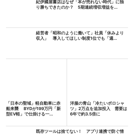
紀伊國屋書店はなぜ「本が売れない時代」に独
り勝ちできたのか？ 5期連続増収増益を...
経営者「昭和のように働いて」社員「休みより
収入」 導入してほしい制度1位でも「週...
「日本の聖域」軽自動車に赤
洋服の青山「冷たいポロシャ
船来襲 BYDが199万円「新
ツ」2万点を追加投入 需要は
型EV軽」で仕掛ける一...
6年で約3.5倍に
既存ツールは捨てない！ アプリ連携で防ぐ情