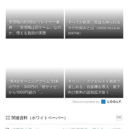
管理職の約9割がプレイヤー兼
すべてが絶景、収益も得られる
務 「管理職は罰ゲーム」なの
その仕組みとは
（COCO VILLA on
か、増える負担の実態
GOETHE）
“第4次モーニングブーム”到来
キリン、「カプセルトイ感覚で
のワケ 300円の「朝サイゼ」
楽しめる」自販機を導入 親子
から1000円超の「...
向け飲料の認知拡大狙う
Recommended by
関連資料（ホワイトペーパー）
PR