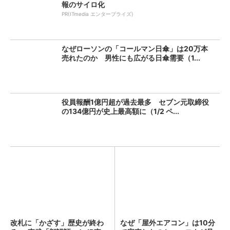
報のサイロ化
PR(ITmedia エンタープライズ)
なぜローソンの「コールマン日傘」は20万本
売れたのか 男性にも広がる日傘需要（1...
役員報酬1億円超が過去最多 セブン元取締役
の134億円が史上最高額に（1/2 ペ...
改札に「かざす」歴史が終わ
なぜ「屋外エアコン」は10分