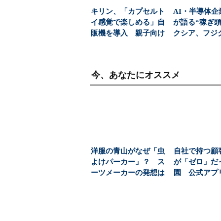
キリン、「カプセルト
AI・半導体企
イ感覚で楽しめる」自
が語る“稼ぎ頭
販機を導入 親子向け
クシア、フジ
飲料の認知拡大狙う
京エレデバの見解
今、あなたにオススメ
洋服の青山がなぜ「虫
自社で持つ顧
よけパーカー」？ ス
が「ゼロ」だ
ーツメーカーの発想は
園 公式アプ
ここまで広がった（1...
ける“指名買い”