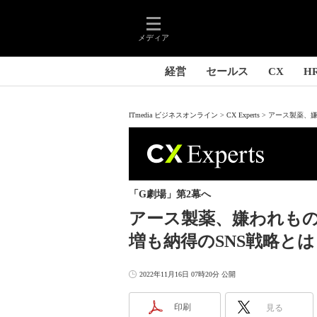
メディア
経営
セールス
CX
H
ITmedia ビジネスオンライン
CX Experts
アース製薬、嫌
「G劇場」第2幕へ
アース製薬、嫌われも
増も納得のSNS戦略とは
2022年11月16日 07時20分 公開
印刷
見る