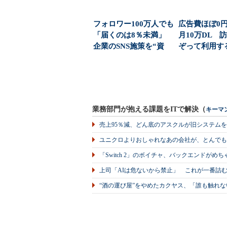
フォロワー100万人でも
広告費ほぼ0
「届くのは8％未満」
月10万DL 
企業のSNS施策を“資
ぞって利用する
産”に変える...
e」はどん...
業務部門が抱える課題をITで解決（
キーマ
売上95％減、どん底のアスクルが旧システム
ユニクロよりおしゃれなあの会社が、とんでも
「Switch 2」のボイチャ、バックエンドが
上司「AIは危ないから禁止」 これが一番詰
“酒の運び屋”をやめたカクヤス、「誰も触れな