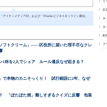
リ
広
イティメディアID」および「ITmedia ビジネスオンライン通信」
タ
タ
利
プ
ソフトクリーム」――区役所に届いた理不尽なクレ
響
ン1杯を2人でシェア ルール違反なぜ起きる？
」で本物のカニそっくり！ 試行錯誤に2年、なぜ
？ 「ぽたぽた焼」難しすぎるクイズに反響 包装