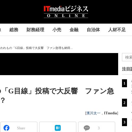
R
総務
財務経理
小売
金融
自治体
人材不足
われもの「G目線」投稿で大反響 ファン急増も納得...
注目
の「G目線」投稿で大反響 ファン急
？
[
濱川太一
，
ITmedia
]
Share
3