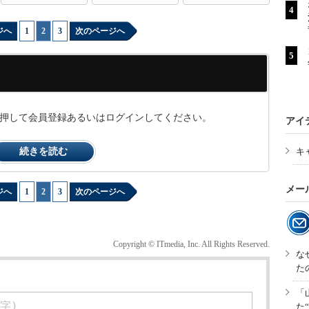
ジへ
1
|
2
|
3
次のページへ
ンを押して会員登録あるいはログインしてください。
アイ
続きを読む
キ
メー
ジへ
1
|
2
|
3
次のページへ
Copyright © ITmedia, Inc. All Rights Reserved.
な
た
「
た