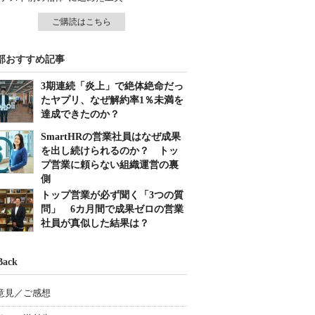
ご購読はこちら
部おすすめ記事
3期連続「炎上」で絶体絶命だっ
たヤプリ、なぜ解約率1％未満を
達成できたのか？
SmartHRの営業社員はなぜ成果
を出し続けられるのか？ トッ
プ営業に頼らない組織運営の裏
側
トップ営業が必ず聞く「3つの質
問」 6カ月間で成果ゼロの営業
社員が真似した結果は？
Back
意見／ご感想