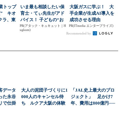
業トップ
いま最も相談したい保
大阪ガスに学ぶ！ 大
” キオ
育士・てぃ先生がアド
手企業が生成AI導入を
クラ、東
バイス！ 子どもの“お
成功させる理由
...
PR(アタック・キュキュット｜H
てつだい”に、どん...
PR(ITmedia エンタープライズ)
ugkum)
Recommended by
客データ
大人の泥団子づくりに1
「JAL史上最大のプロ
った永谷
000人のキャンセル待
ジェクト」 足かけ7
リで仕掛
ち ルクア大阪の体験
年、費用は800億円──
を生...
に人が殺到する理...
旅客システム刷...