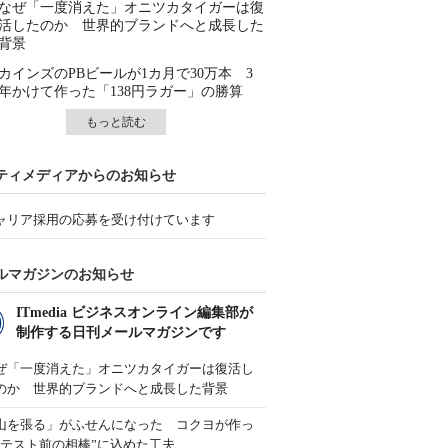
なぜ「一度消えた」オニツカタイガーは復
活したのか 世界的ブランドへと成長した
背景
カインズのPBビールが1カ月で30万本 3
年かけて作った「138円ラガー」の勝算
もっと読む
ティメディアからのお知らせ
ャリア採用の応募を受け付けています
ルマガジンのお知らせ
ITmedia ビジネスオンライン編集部が
制作する日刊メールマガジンです
ぜ「一度消えた」オニツカタイガーは復活し
のか 世界的ブランドへと成長した背景
山を張る」がふせんになった コクヨが作っ
“テスト前の相棒”に込めた工夫