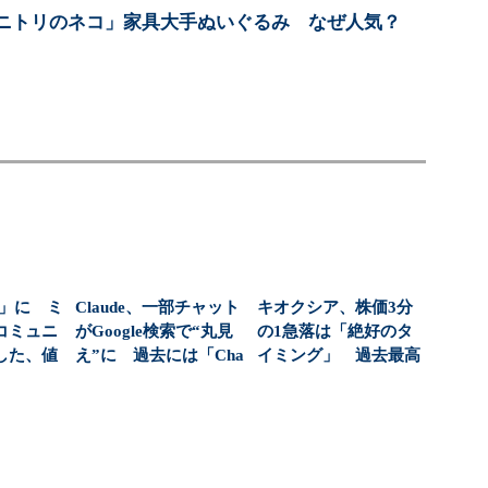
ニトリのネコ」家具大手ぬいぐるみ なぜ人気？
倍」に ミ
Claude、一部チャット
キオクシア、株価3分
コミュニ
がGoogle検索で“丸見
の1急落は「絶好のタ
した、値
え”に 過去には「Cha
イミング」 過去最高
..
tG...
益と8000億円自社...