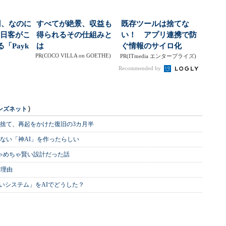
円、なのに
すべてが絶景、収益も
既存ツールは捨てな
訪日客がこ
得られるその仕組みと
い！ アプリ連携で防
「Payk
は
ぐ情報のサイロ化
PR(COCO VILLA on GOETHE)
PR(ITmedia エンタープライズ)
Recommended by
）
ンズネット
を捨て、再起をかけた復旧の3カ月半
ない「神AI」を作ったらしい
めちゃめちゃ賢い設計だった話
む理由
いシステム」をAIでどうした？