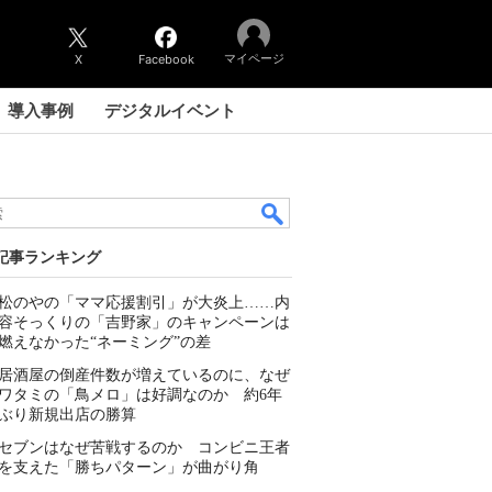
マイページ
X
Facebook
導入事例
デジタルイベント
記事ランキング
松のやの「ママ応援割引」が大炎上……内
容そっくりの「吉野家」のキャンペーンは
燃えなかった“ネーミング”の差
居酒屋の倒産件数が増えているのに、なぜ
ワタミの「鳥メロ」は好調なのか 約6年
ぶり新規出店の勝算
セブンはなぜ苦戦するのか コンビニ王者
を支えた「勝ちパターン」が曲がり角