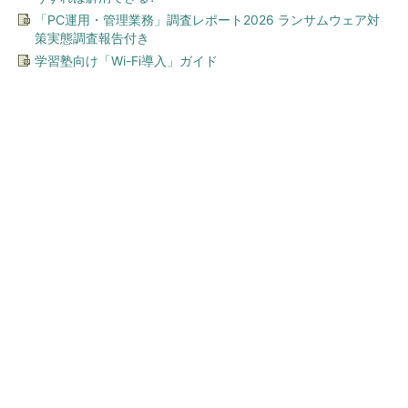
「PC運用・管理業務」調査レポート2026 ランサムウェア対
策実態調査報告付き
学習塾向け「Wi-Fi導入」ガイド
今、あなたにオススメ
ワークマン「次世代ファン付
きウエア」が登場 2900円商
品で狙う「日常使い」の新...
Jeep 抽選で3万円分ギフト当たる
PR(Jeep Japan)