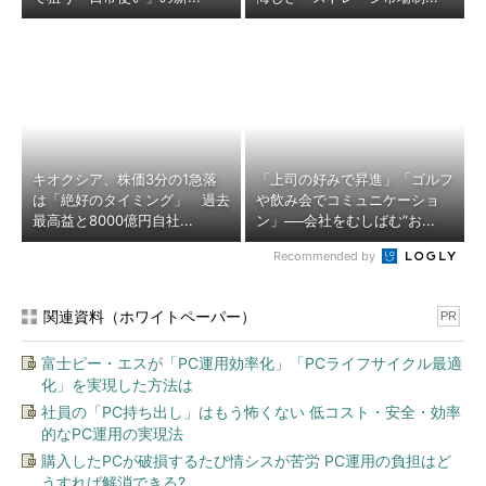
キオクシア、株価3分の1急落
「上司の好みで昇進」「ゴルフ
は「絶好のタイミング」 過去
や飲み会でコミュニケーショ
最高益と8000億円自社...
ン」──会社をむしばむ“お...
Recommended by
関連資料（ホワイトペーパー）
PR
富士ピー・エスが「PC運用効率化」「PCライフサイクル最適
化」を実現した方法は
社員の「PC持ち出し」はもう怖くない 低コスト・安全・効率
的なPC運用の実現法
購入したPCが破損するたび情シスが苦労 PC運用の負担はど
うすれば解消できる?