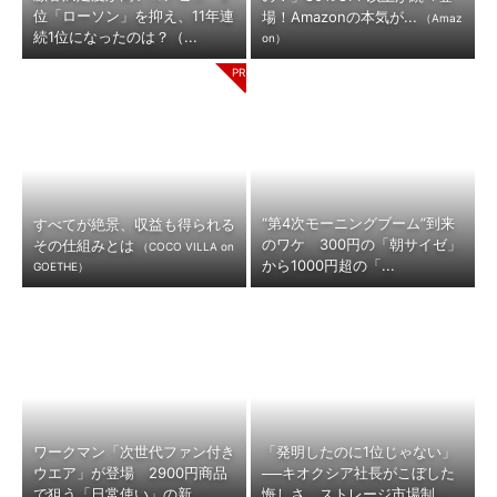
位「ローソン」を抑え、11年連
場！Amazonの本気が...
（Amaz
続1位になったのは？（...
on）
“第4次モーニングブーム”到来
すべてが絶景、収益も得られる
のワケ 300円の「朝サイゼ」
その仕組みとは
（COCO VILLA on
から1000円超の「...
GOETHE）
ワークマン「次世代ファン付き
「発明したのに1位じゃない」
ウエア」が登場 2900円商品
──キオクシア社長がこぼした
で狙う「日常使い」の新...
悔しさ ストレージ市場制...