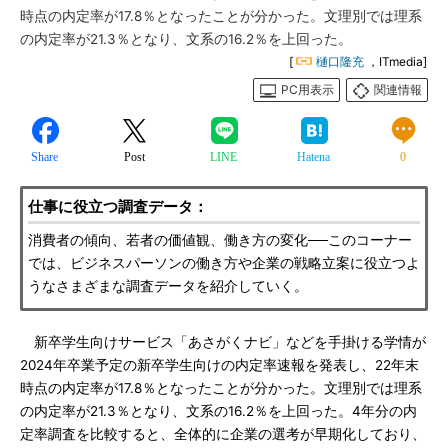
時点の内定率が17.8％となったことが分かった。文理別では理系
の内定率が21.3％となり、文系の16.2％を上回った。
[
樋口隆充
，ITmedia]
PC用表示
関連情報
Share
Post
LINE
Hatena
0
仕事に役立つ調査データ：
消費者の傾向、若者の価値観、働き方の変化──このコーナー
では、ビジネスパーソンの働き方や企業の戦略立案に役立つよ
うなさまざまな調査データを紹介していく。
新卒学生向けサービス「あさがくナビ」などを手掛ける学情が
2024年卒業予定の新卒学生向けの内定率速報を発表し、22年末
時点の内定率が17.8％となったことが分かった。文理別では理系
の内定率が21.3％となり、文系の16.2％を上回った。4年分の内
定率調査を比較すると、全体的に企業の選考が早期化しており、