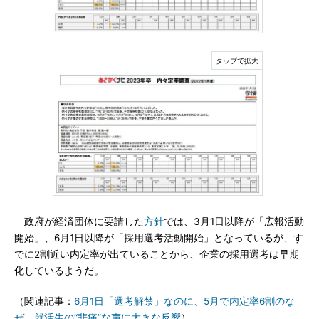
政府が経済団体に要請した
方針
では、3月1日以降が「広報活動
開始」、6月1日以降が「採用選考活動開始」となっているが、す
でに2割近い内定率が出ていることから、企業の採用選考は早期
化しているようだ。
（関連記事：
6月1日「選考解禁」なのに、5月で内定率6割のな
ぜ 就活生の“悲痛”な声に大きな反響
）