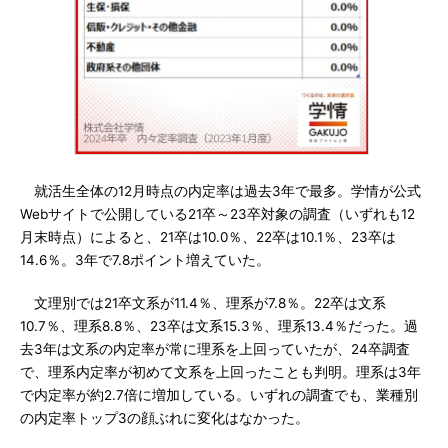
就活生全体の12月時点の内定率は過去3年で最多。学情が公式
Webサイトで公開している21卒～23卒対象の調査（いずれも12
月末時点）によると、21卒は10.0％、22卒は10.1％、23卒は
14.6％。3年で7.8ポイント増えていた。
文理別では21卒文系が11.4％、理系が7.8％。22卒は文系
10.7％、理系8.8％、23卒は文系15.3％、理系13.4％だった。過
去3年は文系の内定率が常に理系を上回っていたが、24卒調査
で、理系内定率が初めて文系を上回ったことも判明。理系は3年
で内定率が約2.7倍に増加している。いずれの調査でも、業種別
の内定率トップ3の顔ぶれに変化はなかった。