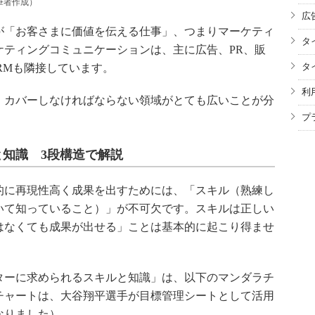
筆者作成）
広
「お客さまに価値を伝える仕事」、つまりマーケティ
タ
ケティングコミュニケーションは、主に広告、PR、販
タ
RMも隣接しています。
利
カバーしなければならない領域がとても広いことが分
プ
知識 3段構造で解説
に再現性高く成果を出すためには、「スキル（熟練し
いて知っていること）」が不可欠です。スキルは正しい
はなくても成果が出せる」ことは基本的に起こり得ませ
ーに求められるスキルと知識」は、以下のマンダラチ
チャートは、大谷翔平選手が目標管理シートとして活用
なりました）。