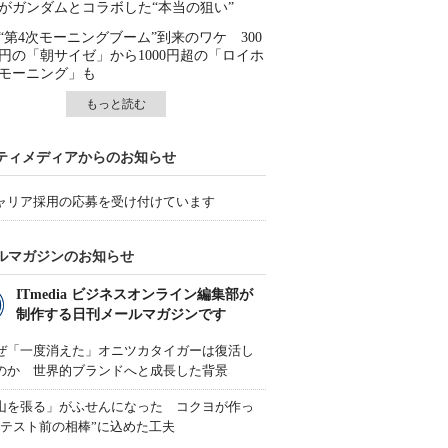
がガンダムとコラボした“本当の狙い”
“第4次モーニングブーム”到来のワケ 300
円の「朝サイゼ」から1000円超の「ロイホ
モーニング」も
もっと読む
ティメディアからのお知らせ
ャリア採用の応募を受け付けています
ルマガジンのお知らせ
ITmedia ビジネスオンライン編集部が
制作する日刊メールマガジンです
ぜ「一度消えた」オニツカタイガーは復活し
のか 世界的ブランドへと成長した背景
山を張る」がふせんになった コクヨが作っ
“テスト前の相棒”に込めた工夫