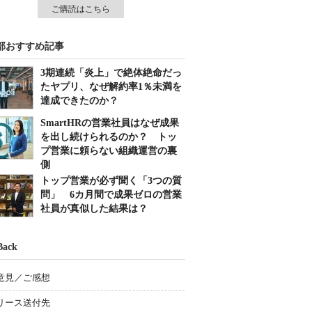
ご購読はこちら
部おすすめ記事
3期連続「炎上」で絶体絶命だっ
たヤプリ、なぜ解約率1％未満を
達成できたのか？
SmartHRの営業社員はなぜ成果
を出し続けられるのか？ トッ
プ営業に頼らない組織運営の裏
側
トップ営業が必ず聞く「3つの質
問」 6カ月間で成果ゼロの営業
社員が真似した結果は？
Back
意見／ご感想
リース送付先