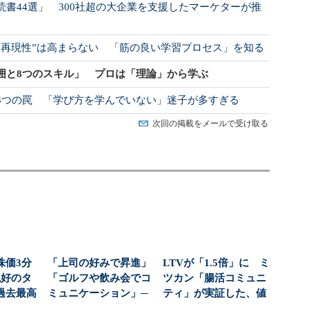
書44選」 300社超の大企業を支援したマーケターが推
“再現性”は高まらない 「筋の良い学習プロセス」を知る
囲と8つのスキル」 プロは「理論」から学ぶ
3つの罠 「学び方を学んでいない」迷子が多すぎる
次回の掲載をメールで受け取る
株価3分
「上司の好みで昇進」
LTVが「1.5倍」に ミ
絶好のタ
「ゴルフや飲み会でコ
ツカン「腸活コミュニ
過去最高
ミュニケーション」─
ティ」が実証した、値
社...
─会社をむしばむ“お...
上げ時代に選ば...