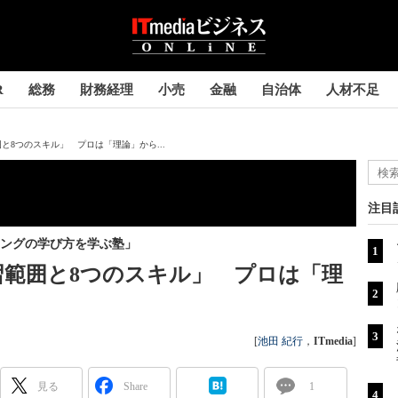
R
総務
財務経理
小売
金融
自治体
人材不足
と8つのスキル」 プロは「理論」から...
注目
ングの学び方を学ぶ塾」
範囲と8つのスキル」 プロは「理
[
池田 紀行
，
ITmedia
]
見る
Share
1