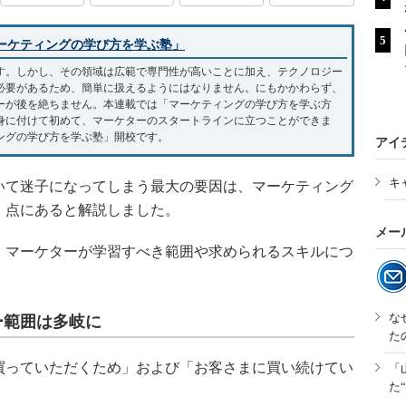
ーケティングの学び方を学ぶ塾」
す。しかし、その領域は広範で専門性が高いことに加え、テクノロジー
必要があるため、簡単に扱えるようにはなりません。にもかかわらず、
ーが後を絶ちません。本連載では「マーケティングの学び方を学ぶ方
身に付けて初めて、マーケターのスタートラインに立つことができま
ングの学び方を学ぶ塾」開校です。
アイ
キ
いて迷子になってしまう最大の要因は、マーケティング
」点にあると解説しました。
メー
マーケターが学習すべき範囲や求められるスキルにつ
な
ー範囲は多岐に
た
っていただくため」および「お客さまに買い続けてい
「
た
。