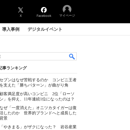
マイページ
X
Facebook
導入事例
デジタルイベント
記事ランキング
セブンはなぜ苦戦するのか コンビニ王者
を支えた「勝ちパターン」が曲がり角
顧客満足度が高いコンビニ 2位「ローソ
ン」を抑え、11年連続1位になったのは？
なぜ「一度消えた」オニツカタイガーは復
活したのか 世界的ブランドへと成長した
背景
「やきまる」がザクになった？ 岩谷産業