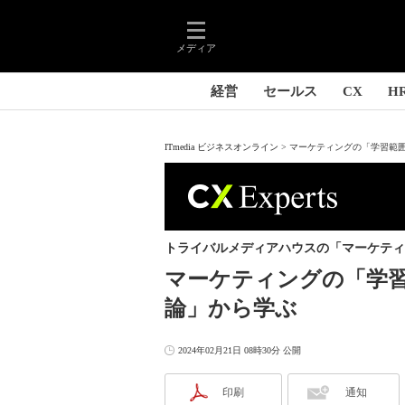
メディア
経営
セールス
CX
H
ITmedia ビジネスオンライン
マーケティングの「学習範囲
トライバルメディアハウスの「マーケティ
マーケティングの「学習
論」から学ぶ
2024年02月21日 08時30分 公開
印刷
通知