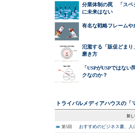
分業体制の罠 「スペ
に未来はない
有名な戦略フレームや
氾濫する「販促どまり
磨き方
「USPがUSPではな
クなのか？
トライバルメディアハウスの「
新し
おすすめのビジネス書、人
5