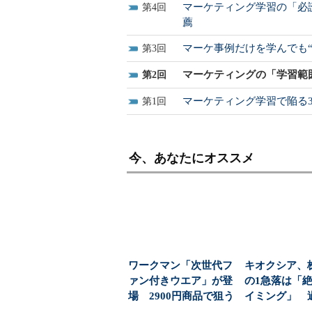
マーケティング学習の「必読
4
薦
マーケ事例だけを学んでも
3
マーケティングの「学習範
2
マーケティング学習で陥る
1
今、あなたにオススメ
ワークマン「次世代フ
キオクシア、
ァン付きウエア」が登
の1急落は「
場 2900円商品で狙う
イミング」 
「日常使い」の新...
益と8000億円自