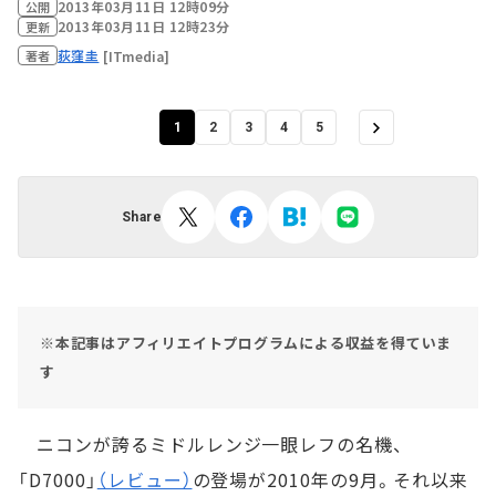
2013年03月11日 12時09分
公開
2013年03月11日 12時23分
更新
荻窪圭
[ITmedia]
著者
1
2
3
4
5
Share
※本記事はアフィリエイトプログラムによる収益を得ていま
す
ニコンが誇るミドルレンジ一眼レフの名機、
「D7000」
（レビュー）
の登場が2010年の9月。それ以来