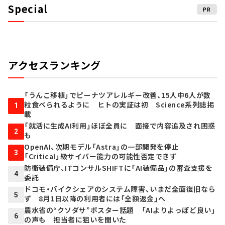
Special
PR
アクセスランキング
「うんこ移植」でピーナツアレルギー改善、15人中6人が数
粒食べられるように ヒトの実証は初 Science系列誌掲
1
載
「就活に生成AI利用」ほぼ全員に 面接で内容追及され困惑
2
も
OpenAI、次期モデル「Astra」の一部開発を停止
3
「Critical」級サイバー能力の可能性否定できず
防衛装備庁、ITコンサルSHIFTに「AI装備品」の審査支援を
4
委託
ドコモ・バイクシェアのシステム障害、いまだ全面復旧なら
5
ず 8月1日以降の利用者には「全額返金」へ
農水省の“クソダサ”ポスター話題 「AIよりよっぽど良い」
6
の声も 担当者に狙いを聞いた