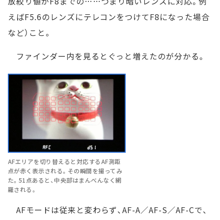
放絞り値がF8までの……つまり暗いレンズに対応。例
えばF5.6のレンズにテレコンをつけてF8になった場合
など）こと。
ファインダー内を見るとぐっと増えたのが分かる。
AFエリアを切り替えると対応するAF測距
点が赤く表示される。その瞬間を撮ってみ
た。51点あると、中央部はまんべんなく網
羅される。
AFモードは従来と変わらず、AF-A／AF-S／AF-Cで、