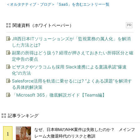
＜オルタナティブ・ブログ＞「SaaS」を含むエントリー一覧
関連資料（ホワイトペーパー）
PR
JR西日本ITソリューションズが「監視業務の属人化」を解消
した方法とは?
副業の所得はどう扱う? 経理が押さえておきたい所得区分と確
定申告の要点
ビザスクやソラコムも採用 Slack連携による稟議承認“爆速
化”の方法
Salesforce活用を軌道に乗せるには? “よくある課題”を解消す
る具体的解決策
「Microsoft 365」徹底解説ガイド【Teams編】
記事ランキング
なぜ、日本IBMのNHK案件は失敗したのか？ メインフ
レーム大撤退時代のリスクと教訓