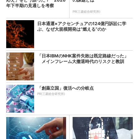
年下半期の見通しを考察
PR(三菱総合研究所)
日本通運×アクセンチュアの124億円訴訟に学
ぶ、なぜ大規模開発は“燃える”のか
「日本IBMのNHK案件失敗は既定路線だった」
メインフレーム大撤退時代のリスクと教訓
「創薬立国」復活への分岐点
PR(三菱総合研究所)