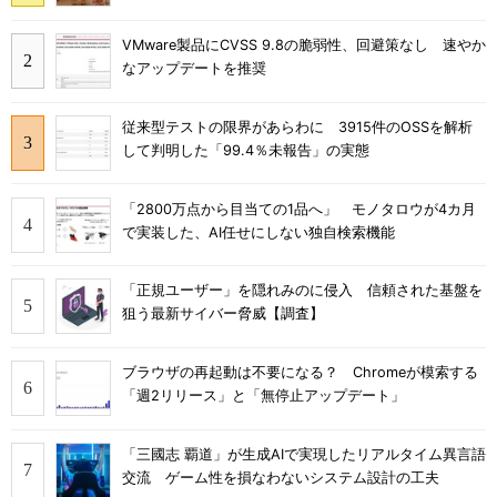
VMware製品にCVSS 9.8の脆弱性、回避策なし 速やか
なアップデートを推奨
従来型テストの限界があらわに 3915件のOSSを解析
して判明した「99.4％未報告」の実態
「2800万点から目当ての1品へ」 モノタロウが4カ月
で実装した、AI任せにしない独自検索機能
「正規ユーザー」を隠れみのに侵入 信頼された基盤を
狙う最新サイバー脅威【調査】
ブラウザの再起動は不要になる？ Chromeが模索する
「週2リリース」と「無停止アップデート」
「三國志 覇道」が生成AIで実現したリアルタイム異言語
交流 ゲーム性を損なわないシステム設計の工夫