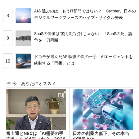
AIを選ぶのは、もうIT部門ではない？ Gartner、日本の
デジタルワークプレースのハイプ・サイクル発表
SaaSの価値は“割り勘”だけじゃない 「SaaSの死」論
争を一刀両断
ドコモが選んだAPI保護の次の一手 AIエージェントを
統制する「門番」とは
今、あなたにオススメ
富士通とNECは「AI需要の手
日本の創薬力低下、その本当
応え」をどう語った？ 2026
の課題とは