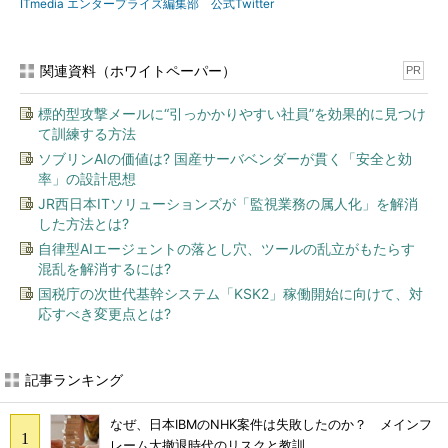
ITmedia エンタープライズ編集部 公式Twitter
関連資料（ホワイトペーパー）
PR
標的型攻撃メールに“引っかかりやすい社員”を効果的に見つけ
て訓練する方法
ソブリンAIの価値は? 国産サーバベンダーが貫く「安全と効
率」の設計思想
JR西日本ITソリューションズが「監視業務の属人化」を解消
した方法とは?
自律型AIエージェントの落とし穴、ツールの乱立がもたらす
混乱を解消するには?
国税庁の次世代基幹システム「KSK2」稼働開始に向けて、対
応すべき変更点とは?
記事ランキング
なぜ、日本IBMのNHK案件は失敗したのか？ メインフ
レーム大撤退時代のリスクと教訓