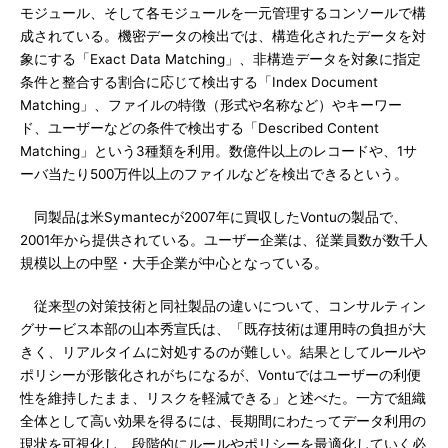
モジュール、そして各モジュールを一元管理するコンソールで構
成されている。機密データの検出では、構造化されたデータを対
象にする「Exact Data Matching」、非構造データを対象に指定
条件と整合する割合に応じて検出する「Index Document
Matching」、ファイルの特徴（形式や名称など）やキーワー
ド、ユーザーなどの条件で検出する「Described Content
Matching」という3種類を利用。数億件以上のレコードや、1サ
ーバ当たり500万件以上のファイルなどを検出できるという。
同製品は米Symantecが2007年に買収したVontuの製品で、
2001年から提供されている。ユーザー企業は、従業員数が数千人
規模以上の中堅・大手企業が中心となっている。
従来型の対策技術と同社製品の違いについて、コンサルティン
グサービス本部の山本秀宣氏は、「既存技術は運用時の負担が大
きく、リアルタイムに対処するのが難しい。結果としてルールや
ポリシーが形骸化されがちになるが、Vontuではユーザーの利便
性を維持したまま、リスクを軽減できる」と述べた。一方で組織
全体として高い効果を得るには、長期間にわたってデータ利用の
現状を可視化し、段階的にルールやポリシーを最適化していく必