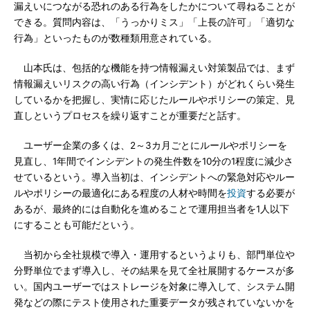
漏えいにつながる恐れのある行為をしたかについて尋ねることが
できる。質問内容は、「うっかりミス」「上長の許可」「適切な
行為」といったものが数種類用意されている。
山本氏は、包括的な機能を持つ情報漏えい対策製品では、まず
情報漏えいリスクの高い行為（インシデント）がどれくらい発生
しているかを把握し、実情に応じたルールやポリシーの策定、見
直しというプロセスを繰り返すことが重要だと話す。
ユーザー企業の多くは、2～3カ月ごとにルールやポリシーを
見直し、1年間でインシデントの発生件数を10分の1程度に減少さ
せているという。導入当初は、インシデントへの緊急対応やルー
ルやポリシーの最適化にある程度の人材や時間を
投資
する必要が
あるが、最終的には自動化を進めることで運用担当者を1人以下
にすることも可能だという。
当初から全社規模で導入・運用するというよりも、部門単位や
分野単位でまず導入し、その結果を見て全社展開するケースが多
い。国内ユーザーではストレージを対象に導入して、システム開
発などの際にテスト使用された重要データが残されていないかを