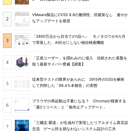
VMware製品にCVSS 9.8の脆弱性、回避策なし 速やか
なアップデートを推奨
「2800万点から目当ての1品へ」 モノタロウが4カ月
で実装した、AI任せにしない独自検索機能
「正規ユーザー」を隠れみのに侵入 信頼された基盤を
狙う最新サイバー脅威【調査】
従来型テストの限界があらわに 3915件のOSSを解析
して判明した「99.4％未報告」の実態
ブラウザの再起動は不要になる？ Chromeが模索する
「週2リリース」と「無停止アップデート」
「三國志 覇道」が生成AIで実現したリアルタイム異言語
交流 ゲーム性を損なわないシステム設計の工夫