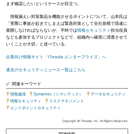
まず確認したいというケースが目立つ。
情報漏えい対策製品を機能させるポイントについて、山本氏は
「実際に事故が起きてしまえば緊急対策として全社規模で迅速に
展開しなければならないが、平時では
情報セキュリティ
担当役員
なども参加するプロジェクトなどで、組織内へ確実に浸透させて
いくことが大切」と述べている。
企業向け情報サイト「ITmedia エンタープライズ」へ
過去のセキュリティニュース一覧はこちら
関連キーワード
情報漏洩
|
Symantec（シマンテック）
|
データセキュリティ
|
情報セキュリティ
|
リスクマネジメント
|
エンドポイントセキュリティ
Copyright © ITmedia, Inc. All Rights Reserved.
関連情報