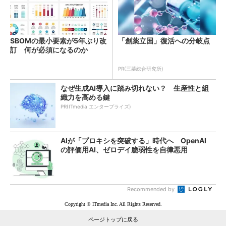
SBOMの最小要素が5年ぶり改
「創薬立国」復活への分岐点
訂 何が必須になるのか
PR(三菱総合研究所)
なぜ生成AI導入に踏み切れない？ 生産性と組
織力を高める鍵
PR(ITmedia エンタープライズ)
AIが「プロキシを突破する」時代へ OpenAI
の評価用AI、ゼロデイ脆弱性を自律悪用
Recommended by
Copyright © ITmedia Inc. All Rights Reserved.
ページトップに戻る