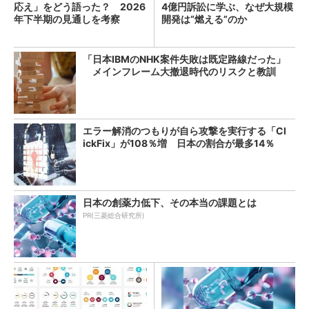
応え」をどう語った？ 2026
4億円訴訟に学ぶ、なぜ大規模
年下半期の見通しを考察
開発は“燃える”のか
「日本IBMのNHK案件失敗は既定路線だった」
メインフレーム大撤退時代のリスクと教訓
エラー解消のつもりが自ら攻撃を実行する「Cl
ickFix」が108％増 日本の割合が最多14％
日本の創薬力低下、その本当の課題とは
PR(三菱総合研究所)