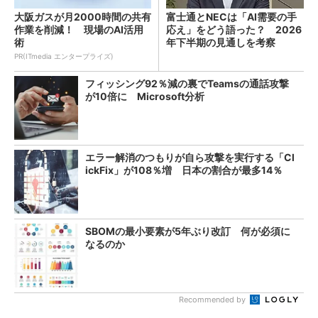
大阪ガスが月2000時間の共有
富士通とNECは「AI需要の手
作業を削減！ 現場のAI活用
応え」をどう語った？ 2026
術
年下半期の見通しを考察
PR(ITmedia エンタープライズ)
フィッシング92％減の裏でTeamsの通話攻撃
が10倍に Microsoft分析
エラー解消のつもりが自ら攻撃を実行する「Cl
ickFix」が108％増 日本の割合が最多14％
SBOMの最小要素が5年ぶり改訂 何が必須に
なるのか
Recommended by