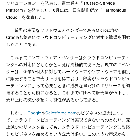
ソリューション」を発表し、富士通も「Trusted-Service
Platform」を発表した。6月には、日立製作所が「Harmonious
Cloud」を発表した。
IT業界の主要なソフトウェアベンダーであるMicrosoftや
Oracleも急速にクラウドコンピューティングに対する準備を開始
したことにある。
これまでITソフトウェア・ベンダーはクラウドコンピューティ
ングへの対応にどちらかといえば消極的であった。現在のITベン
ダーは、企業や個人に対してハードウェアやソフトウェアを個別
に販売することで売り上げを得ており、顧客がクラウドコンピュ
ーティングによって必要なときに必要な量だけのITリソースを調
達することが可能になると、これまでに比べて販売量が低下し、
売り上げの減少を招く可能性があるからである。
しかし、
Google
や
Salesforce.com
のビジネスの拡大によっ
て、クラウドコンピューティングは無視できないものとなり、売
上減少のリスクを冒しても、クラウドコンピューティングに対応
したビジネスを始めるという企業は多い。このような市況から、