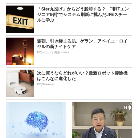
「SIer丸投げ」からどう脱却する？ “非ITエン
ジニア9割”でシステム刷新に挑んだJFEスチー
ルに学ぶ
翌朝、引き締まる肌。ゲラン、アベイユ・ロイ
ヤルの新ナイトケア
PR(ゲラン｜美的.com)
次に買うならどれがいい？最新ロボット掃除機
はこんなに進化した
PR(Dreame)