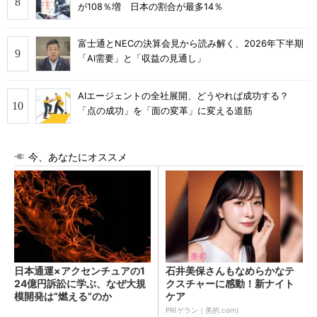
が108％増 日本の割合が最多14％
富士通とNECの決算会見から読み解く、2026年下半期
「AI需要」と「収益の見通し」
AIエージェントの全社展開、どうやれば成功する？
「点の成功」を「面の変革」に変える道筋
今、あなたにオススメ
日本通運×アクセンチュアの1
石井美保さんもなめらかなテ
24億円訴訟に学ぶ、なぜ大規
クスチャーに感動！新ナイト
模開発は“燃える”のか
ケア
PR(ゲラン｜美的.com)