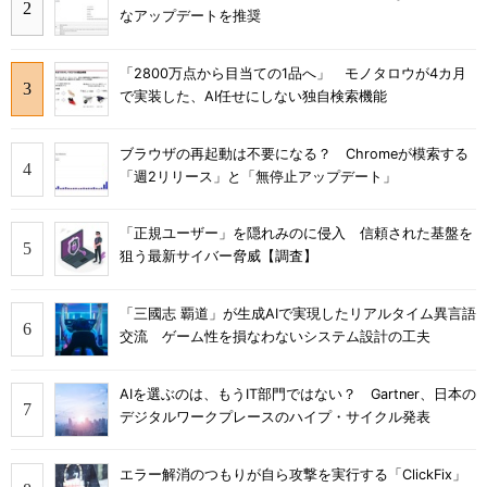
なアップデートを推奨
「2800万点から目当ての1品へ」 モノタロウが4カ月
で実装した、AI任せにしない独自検索機能
ブラウザの再起動は不要になる？ Chromeが模索する
「週2リリース」と「無停止アップデート」
「正規ユーザー」を隠れみのに侵入 信頼された基盤を
狙う最新サイバー脅威【調査】
「三國志 覇道」が生成AIで実現したリアルタイム異言語
交流 ゲーム性を損なわないシステム設計の工夫
AIを選ぶのは、もうIT部門ではない？ Gartner、日本の
デジタルワークプレースのハイプ・サイクル発表
エラー解消のつもりが自ら攻撃を実行する「ClickFix」