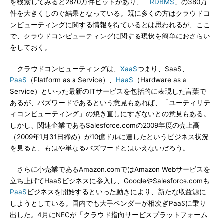
を検索してみると2870万件ヒットがあり、「
RDBMS
」の380万
件を大きくしのぐ結果となっている。既に多くの方はクラウドコ
ンピューティングに関する情報を得ているとは思われるが、ここ
で、クラウドコンピューティングに関する現状を簡単におさらい
をしておく。
クラウドコンピューティングは、
XaaS
つまり、SaaS、
PaaS
（Platform as a Service）、
HaaS
（Hardware as a
Service）といった最新のITサービスを包括的に表現した言葉で
あるが、バズワードであるという意見もあれば、「ユーティリテ
ィコンピューティング」の焼き直しにすぎないとの意見もある。
しかし、関連企業であるSalesforce.comの2009年度の売上高
（2009年1月31日締め）が10億ドルに達したというビジネス状況
を見ると、もはや単なるバズワードとはいえないだろう。
さらに小売業であるAmazon.comではAmazon Webサービスを
立ち上げてHaaSビジネスに参入し、GoogleやSalesforce.comも
PaaS
ビジネスを開始するといった動きにより、新たな収益源に
しようとしている。国内でも大手ベンダーが相次ぎPaaSに乗り
出した。4月にNECが「クラウド指向サービスプラットフォーム