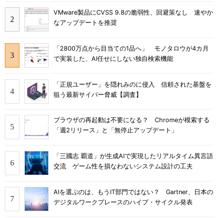
VMware製品にCVSS 9.8の脆弱性、回避策なし 速やか
なアップデートを推奨
「2800万点から目当ての1品へ」 モノタロウが4カ月
で実装した、AI任せにしない独自検索機能
「正規ユーザー」を隠れみのに侵入 信頼された基盤を
狙う最新サイバー脅威【調査】
ブラウザの再起動は不要になる？ Chromeが模索する
「週2リリース」と「無停止アップデート」
「三國志 覇道」が生成AIで実現したリアルタイム異言語
交流 ゲーム性を損なわないシステム設計の工夫
AIを選ぶのは、もうIT部門ではない？ Gartner、日本の
デジタルワークプレースのハイプ・サイクル発表