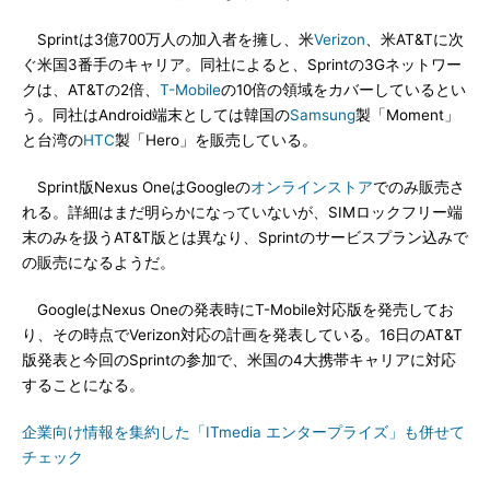
Sprintは3億700万人の加入者を擁し、米
Verizon
、米AT&Tに次
ぐ米国3番手のキャリア。同社によると、Sprintの3Gネットワー
クは、AT&Tの2倍、
T-Mobile
の10倍の領域をカバーしているとい
う。同社はAndroid端末としては韓国の
Samsung
製「Moment」
と台湾の
HTC
製「Hero」を販売している。
Sprint版Nexus OneはGoogleの
オンラインストア
でのみ販売さ
れる。詳細はまだ明らかになっていないが、SIMロックフリー端
末のみを扱うAT&T版とは異なり、Sprintのサービスプラン込みで
の販売になるようだ。
GoogleはNexus Oneの発表時にT-Mobile対応版を発売してお
り、その時点でVerizon対応の計画を発表している。16日のAT&T
版発表と今回のSprintの参加で、米国の4大携帯キャリアに対応
することになる。
企業向け情報を集約した「ITmedia エンタープライズ」も併せて
チェック