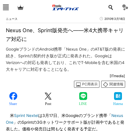
ニュース
2010年3月18日
Nexus One、Sprint版発売へ――米4大携帯キャリ
ア対応に
GoogleブランドのAndroid携帯「Nexus One」のAT&T版の発表に
続き、Sprintの契約付き版が正式に発表された。Googleは
Verizonへの対応も発表しており、これでT-Mobileを含む米国の4
大キャリアに対応することになる。
[ITmedia]
PC用表示
関連情報
Share
Post
LINE
Hatena
米
Sprint Nextel
は3月17日、米Googleのブランド携帯「
Nexus
One
」のSprintの3Gネットワークサポート版が計画中であると発
表した。価格や発売日は間もなく発表する予定だ。