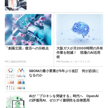
「創薬立国」復活への分岐点
大阪ガスが月2000時間の共有
作業を削減！ 現場のAI活用
術
PR(三菱総合研究所)
PR(ITmedia エンタープライズ)
SBOMの最小要素が5年ぶり改訂 何が必須に
なるのか
AIが「プロキシを突破する」時代へ OpenAI
の評価用AI、ゼロデイ脆弱性を自律悪用