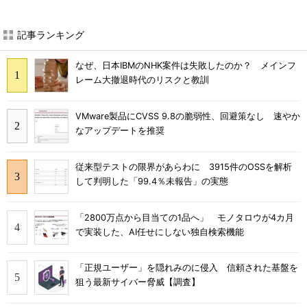
記事ランキング
なぜ、日本IBMのNHK案件は失敗したのか？ メインフ
レーム大撤退時代のリスクと教訓
VMware製品にCVSS 9.8の脆弱性、回避策なし 速やか
なアップデートを推奨
従来型テストの限界があらわに 3915件のOSSを解析
して判明した「99.4％未報告」の実態
「2800万点から目当ての1品へ」 モノタロウが4カ月
で実装した、AI任せにしない独自検索機能
「正規ユーザー」を隠れみのに侵入 信頼された基盤を
狙う最新サイバー脅威【調査】