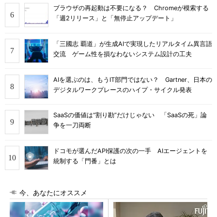
ブラウザの再起動は不要になる？ Chromeが模索する
「週2リリース」と「無停止アップデート」
「三國志 覇道」が生成AIで実現したリアルタイム異言語
交流 ゲーム性を損なわないシステム設計の工夫
AIを選ぶのは、もうIT部門ではない？ Gartner、日本の
デジタルワークプレースのハイプ・サイクル発表
SaaSの価値は“割り勘”だけじゃない 「SaaSの死」論
争を一刀両断
ドコモが選んだAPI保護の次の一手 AIエージェントを
統制する「門番」とは
今、あなたにオススメ