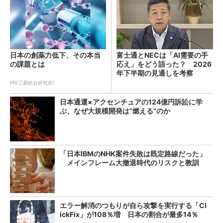
日本の創薬力低下、その本当
富士通とNECは「AI需要の手
の課題とは
応え」をどう語った？ 2026
年下半期の見通しを考察
PR(三菱総合研究所)
日本通運×アクセンチュアの124億円訴訟に学
ぶ、なぜ大規模開発は“燃える”のか
「日本IBMのNHK案件失敗は既定路線だった」
メインフレーム大撤退時代のリスクと教訓
エラー解消のつもりが自ら攻撃を実行する「Cl
ickFix」が108％増 日本の割合が最多14％