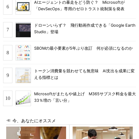
AIエージェントの暴走をどう防ぐ？ Microsoftが
「DevSecOps」専用のゼロトラスト統制策を発表
ドローンいらず？ 飛行動画作成できる「Google Earth
Studio」登場
SBOMの最小要素が5年ぶり改訂 何が必須になるのか
トークン消費量を競わせても無意味 AI支出を成果に変
える指標とは
Microsoftがまたもや値上げ M365サブスク料金を最大
33％増の「言い分」
今、あなたにオススメ