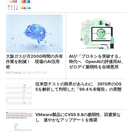
大阪ガスが月2000時間の共有
AIが「プロキシを突破する」
作業を削減！ 現場のAI活用
時代へ OpenAIの評価用AI、
術
ゼロデイ脆弱性を自律悪用
PR(ITmedia エンタープライズ)
従来型テストの限界があらわに 3915件のOS
Sを解析して判明した「99.4％未報告」の実態
VMware製品にCVSS 9.8の脆弱性、回避策な
し 速やかなアップデートを推奨