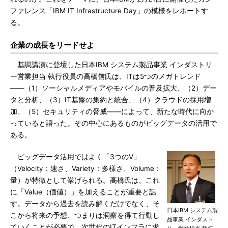
ファレンス「IBM IT Infrastructure Day」の模様をレポートす
る。
企業の成長をリードせよ
基調講演に登壇した日本IBM システム製品事業 インダストリ
ー営業担当 執行役員の高橋信氏は、ITは5つのメガトレンド
――（1）ソーシャルメディアやモバイルの普及拡大、（2）デー
タと分析、（3）IT基盤の集約と統合、（4）クラウドの採用増
加、（5）セキュリティの脅威――によって、新たな時代に向か
っていると語った。その中心にあるものがビッグデータの活用で
ある。
ビッグデータ活用ではよく「3つのV」
（Velocity：速さ、Variety：多様さ、Volume：
量）が特徴として挙げられる。高橋氏は、これ
に「Value（価値）」を加えることが重要と話
す。データから過去を読み解くだけでなく、そ
日本IBM システム製
こから将来の予想、つまりは洞察を得て行動し
品事業 インダスト
ていくことが必要で、次世代のITインフラに求