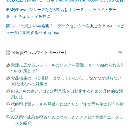
中規模企業も視野に 日本IBMがPureSystemsの新モデルを発表
IBMがPowerシリーズなど8製品をリリース、クラウド・デー
タ・セキュリティを柱に
第1回 「恐竜」の再発明？ データセンターを丸ごと1つのコンピ
ュータに集約するzEnterprise
関連資料（ホワイトペーパー）
PR
急速に広がるシャドーAIのリスクを回避、今すぐ始められる5
つの対策とは?
食品衛生の「7S活動」はやっているが...... なかなか減らない
異物混入への対策は
RPAとAIの違いとは? 定型業務を自動化するための具体的な活
用方法
標的型攻撃メールを見破るには? サンプル文面を例に傾向を解
説
AI活用で成果を得るためにやるべきこととは? 実践的ユースケ
ースを紹介