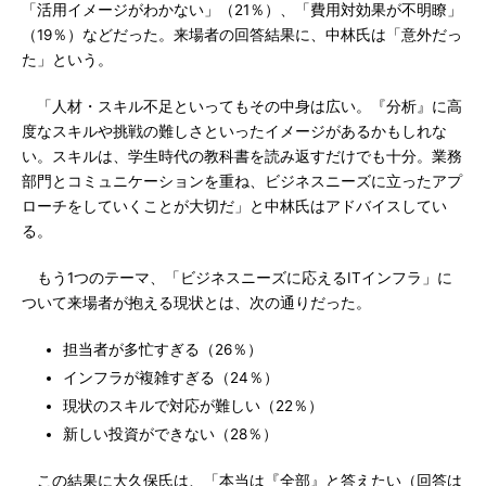
「活用イメージがわかない」（21％）、「費用対効果が不明瞭」
（19％）などだった。来場者の回答結果に、中林氏は「意外だっ
た」という。
「人材・スキル不足といってもその中身は広い。『分析』に高
度なスキルや挑戦の難しさといったイメージがあるかもしれな
い。スキルは、学生時代の教科書を読み返すだけでも十分。業務
部門とコミュニケーションを重ね、ビジネスニーズに立ったアプ
ローチをしていくことが大切だ」と中林氏はアドバイスしてい
る。
もう1つのテーマ、「ビジネスニーズに応えるITインフラ」に
ついて来場者が抱える現状とは、次の通りだった。
担当者が多忙すぎる（26％）
インフラが複雑すぎる（24％）
現状のスキルで対応が難しい（22％）
新しい投資ができない（28％）
この結果に大久保氏は、「本当は『全部』と答えたい（回答は