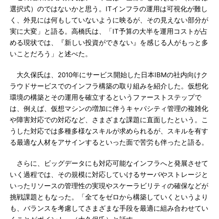
選択式）のではないかと思う。ITインフラの運用は可視化が難し
く、外見には何もしていないように映るが、その見えない部分が
実に大変」と語る。高橋氏は、「IT予算の大半を運用コストが占
める現状では、『新しい投資ができない』を感じる人がもっと多
いことだろう」と述べた。
大久保氏は、2010年にサービス開始した日本IBMの社内向けク
ラウドサービスでのインフラ構築の取り組みを紹介した。仮想化
環境の構築とその運用を確立するというファーストステップで
は、例えば、仮想マシンの増加に伴うキャパシティ管理の複雑化
や障害対応での対応など、さまざまな課題に直面したという。こ
うした対応では多種多様なスキルが求められるが、スキルを有す
る最適な人材をアサインするといった面で苦労も伴ったと語る。
さらに、ビッグデータにも対応可能なインフラへと発展させて
いく過程では、その規模に対応していけるサーバやストレージと
いったリソースの管理性の実現やスケーラビリティの確保などが
挑戦課題ともなった。「全てをゼロから構築していくというより
も、バランスを考慮してさまざまな手段を最適に組み合わせてい