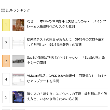
記事ランキング
なぜ、日本IBMのNHK案件は失敗したのか？ メインフ
レーム大撤退時代のリスクと教訓
従来型テストの限界があらわに 3915件のOSSを解析
して判明した「99.4％未報告」の実態
SaaSの価値は“割り勘”だけじゃない 「SaaSの死」論
争を一刀両断
VMware製品にCVSS 9.8の脆弱性、回避策なし 速やか
なアップデートを推奨
情シスの「ぼやき」はノウハウの宝庫 経営層に届く伝
え方と、いきいき働くための処方箋