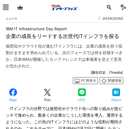
ニュース
2013年2月25日
IBM IT Infrastructure Day Report
企業の成長をリードする次世代ITインフラを探る
仮想化やクラウド化が進むITインフラには、企業の成長を担う役
割がますます求められている。次のフェーズでは何を目指すべき
か。日本IBMが開催したカンファレンスでは来場者を交えて意見
が交わされた。
[國谷武史，ITmedia]
PC用表示
関連情報
Share
Post
LINE
Hatena
ITインフラの分野では仮想化やクラウド化への取り組みが急ピ
ッチで進められ、数多くの企業がこうした環境を導入、運用する
ようになった。この先のITインフラにはどのような役割が期待さ
れるのか。これをテーマに、日本IBMが2月21日に開催したカン