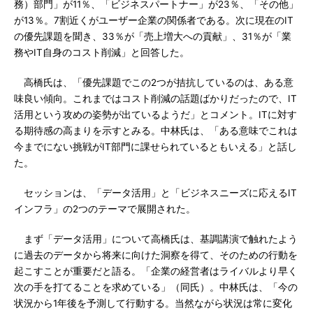
務）部門」が11％、「ビジネスパートナー」が23％、「その他」
が13％。7割近くがユーザー企業の関係者である。次に現在のIT
の優先課題を聞き、33％が「売上増大への貢献」、31％が「業
務やIT自身のコスト削減」と回答した。
高橋氏は、「優先課題でこの2つが拮抗しているのは、ある意
味良い傾向。これまではコスト削減の話題ばかりだったので、IT
活用という攻めの姿勢が出ているようだ」とコメント。ITに対す
る期待感の高まりを示すとみる。中林氏は、「ある意味でこれは
今までにない挑戦がIT部門に課せられているともいえる」と話し
た。
セッションは、「データ活用」と「ビジネスニーズに応えるIT
インフラ」の2つのテーマで展開された。
まず「データ活用」について高橋氏は、基調講演で触れたよう
に過去のデータから将来に向けた洞察を得て、そのための行動を
起こすことが重要だと語る。「企業の経営者はライバルより早く
次の手を打てることを求めている」（同氏）。中林氏は、「今の
状況から1年後を予測して行動する。当然ながら状況は常に変化