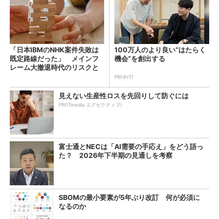
「日本IBMのNHK案件失敗は
100万人のより良い“はたらく
既定路線だった」 メインフ
機会”を創出する
レーム大撤退時代のリスクと
教訓
PR(＠IT)
見えない生産性ロスを先回りして防ぐには
PR(ITmedia エグゼクティブ)
富士通とNECは「AI需要の手応え」をどう語っ
た？ 2026年下半期の見通しを考察
SBOMの最小要素が5年ぶり改訂 何が必須に
なるのか