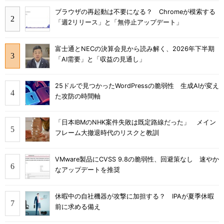
ブラウザの再起動は不要になる？ Chromeが模索する
「週2リリース」と「無停止アップデート」
富士通とNECの決算会見から読み解く、2026年下半期
「AI需要」と「収益の見通し」
25ドルで見つかったWordPressの脆弱性 生成AIが変え
た攻防の時間軸
「日本IBMのNHK案件失敗は既定路線だった」 メイン
フレーム大撤退時代のリスクと教訓
VMware製品にCVSS 9.8の脆弱性、回避策なし 速やか
なアップデートを推奨
休暇中の自社機器が攻撃に加担する？ IPAが夏季休暇
前に求める備え