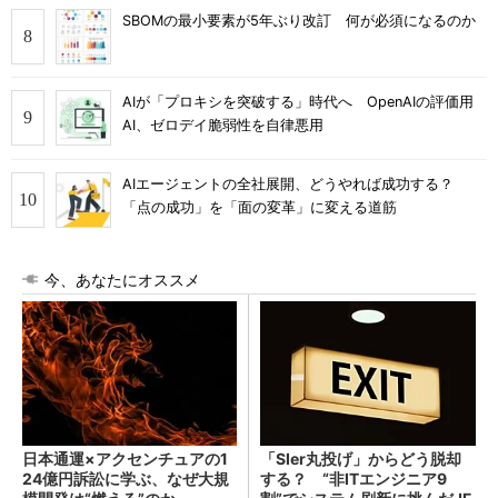
SBOMの最小要素が5年ぶり改訂 何が必須になるのか
AIが「プロキシを突破する」時代へ OpenAIの評価用
AI、ゼロデイ脆弱性を自律悪用
AIエージェントの全社展開、どうやれば成功する？
「点の成功」を「面の変革」に変える道筋
今、あなたにオススメ
日本通運×アクセンチュアの1
「SIer丸投げ」からどう脱却
24億円訴訟に学ぶ、なぜ大規
する？ “非ITエンジニア9