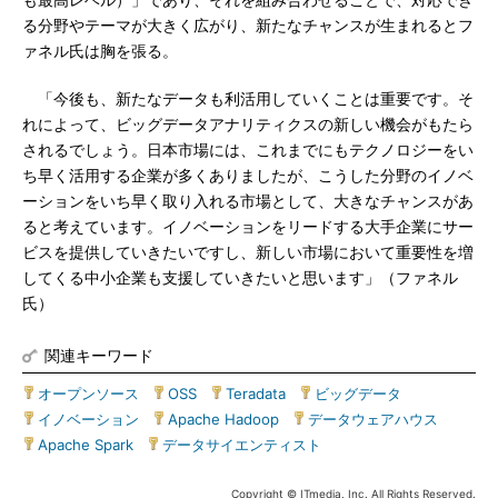
も最高レベル）」であり、それを組み合わせることで、対応でき
る分野やテーマが大きく広がり、新たなチャンスが生まれるとフ
ァネル氏は胸を張る。
「今後も、新たなデータも利活用していくことは重要です。そ
れによって、ビッグデータアナリティクスの新しい機会がもたら
されるでしょう。日本市場には、これまでにもテクノロジーをい
ち早く活用する企業が多くありましたが、こうした分野のイノベ
ーションをいち早く取り入れる市場として、大きなチャンスがあ
ると考えています。イノベーションをリードする大手企業にサー
ビスを提供していきたいですし、新しい市場において重要性を増
してくる中小企業も支援していきたいと思います」（ファネル
氏）
関連キーワード
オープンソース
|
OSS
|
Teradata
|
ビッグデータ
|
イノベーション
|
Apache Hadoop
|
データウェアハウス
|
Apache Spark
|
データサイエンティスト
Copyright © ITmedia, Inc. All Rights Reserved.