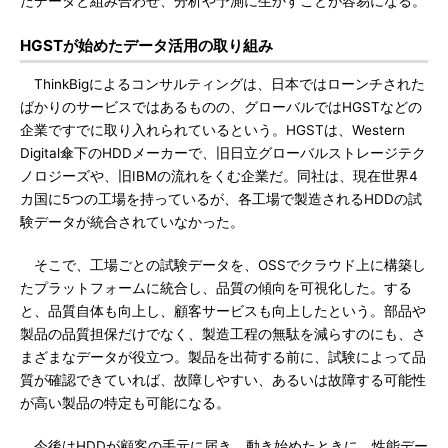
たデータと組み合わせ、分析や予測に生かすことが容易になる。
HGSTが始めたデータ活用の取り組み
ThinkBigによるコンサルティングは、日本ではローンチされた
ばかりのサービスではあるものの、グローバルではHGSTなどの
企業ですでに取り入れられているという。HGSTは、Western
Digital傘下のHDDメーカーで、旧日立グローバルストレージテク
ノロジーズや、旧IBMの流れをくむ企業だ。同社は、現在世界4
カ国に5つの工場を持っているが、各工場で製造されるHDDの試
験データが統合されていなかった。
そこで、工場ごとの試験データを、OSSでクラウド上に構築し
たプラットフォームに統合し、品質の傾向を可視化した。する
と、品質自体も向上し、顧客サービスも向上したという。部品や
製品の品質担保だけでなく、製造工程の無駄を減らすのにも、さ
まざまなデータが役立つ。製品を出荷する前に、試験によって品
質が確認できていれば、故障しやすい、あるいは故障する可能性
が高い製品の特定も可能になる。
今後はHDDが顧客の手元に届き、動き始めたときに、性能デー