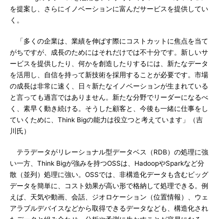
を提案し、さらにイノベーションに富んだサービスを提供してい
く。
「多くの企業は、業績を伸ばす際にコストカットに焦点を当て
がちですが、成長のためにはそれだけでは不十分です。新しいサ
ービスを提供したり、何かを創造したりするには、新たなデータ
を活用し、自信を持って新技術を採用することが必要です。市場
の成長は非常に速く、日々新たなイノベーションが生まれている
と言っても過言ではありません。新たな分野でリーダーになるべ
く、素早く動き続ける。そうした顧客と、今後も一緒に仕事をし
ていくために、Think Bigの能力は役立つと考えています」（吉
川氏）
テラデータがリレーショナル型データベス（RDB）の処理に強
い一方、Think Bigが強みを持つOSSは、HadoopやSparkなど分
散（並列）処理に強い。OSSでは、非構造化データも含むビッグ
データを簡単に、コスト効果が高い形で格納して処理できる。例
えば、天気や動画、会話、ジオロケーション（位置情報）、ウェ
アラブルデバイスなどから取得できるデータなども、構造化され