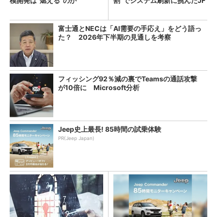
模開発は“燃える”のか
割”でシステム刷新に挑んだJF
Eスチールに学ぶ
富士通とNECは「AI需要の手応え」をどう語っ
た？ 2026年下半期の見通しを考察
フィッシング92％減の裏でTeamsの通話攻撃
が10倍に Microsoft分析
Jeep史上最長! 85時間の試乗体験
PR(Jeep Japan)