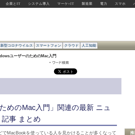
企業とIT
システム導入
マーケ×IT
製造業
電力
スマホ
新型コロナウイルス
スマートフォン
クラウド
人工知能
ndowsユーザーのためのMac入門
ーのためのMac入門」関連の最新 ニュ
 記事 まとめ
どでMacBookを使っている人を見かけることが多くなって
推