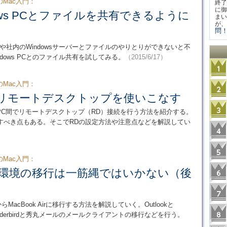
のMac入門：
終了
に御
ows PCとファイルを共有できるように
まい
が、
問！
ws PCや社内のWindowsサーバーとファイルのやりとりができないと不
indows PCとのファイル共有を試してみる。
（2015/6/17）
のMac入門：
のリモートデスクトップを使いこなす
ndows PC間でリモートデスクトップ（RD）接続を行う方法を紹介する。
すべき点もある。そこでRDの設定方法や注意点などを解説してい
のMac入門：
ル環境の移行は一筋縄ではいかない（後
らMacBook Airに移行する方法を解説していく。Outlookと
hunderbirdと秀丸メールのメールクライアントの移行などを行う。