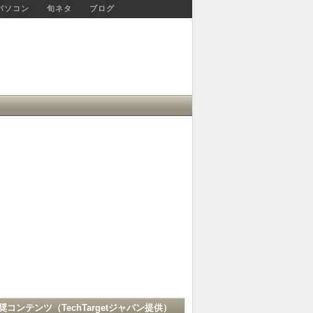
パソコン
旬ネタ
ブログ
奨コンテンツ（
TechTargetジャパン
提供）