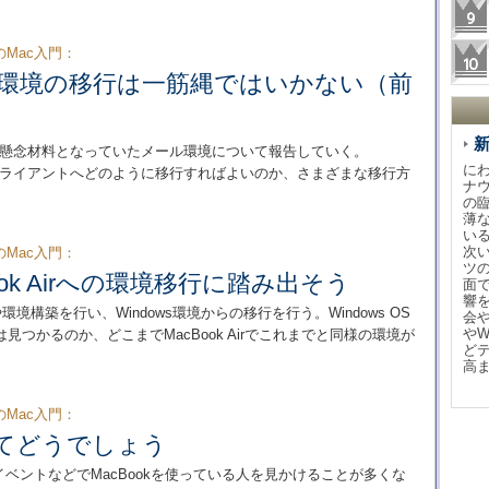
のMac入門：
ル環境の移行は一筋縄ではいかない（前
rへの移行で懸念材料となっていたメール環境について報告していく。
に
のメールクライアントへどのように移行すればよいのか、さまざまな移行方
ナ
の
薄
い
次
のMac入門：
ツ
ook Airへの環境移行に踏み出そう
面
響
定や環境構築を行い、Windows環境からの移行を行う。Windows OS
会
や
つかるのか、どこまでMacBook Airでこれまでと同様の環境が
ど
高
のMac入門：
ってどうでしょう
イベントなどでMacBookを使っている人を見かけることが多くな