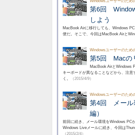
Windowsユーザーのため
第6回 Wind
しよう
MacBook Airに移行しても、Windo
便だ。そこで、今回はMacBook AirとW
Windowsユーザーのため
第5回 Mac
MacBook AirとWi
キーボードが異なることなどから、注意
く。
（2015/4/9）
Windowsユーザーのため
第4回 メー
編）
前回に続き、メール環境をWindows PCか
Windows Liveメールに続き、今回はT
（2015/2/4）