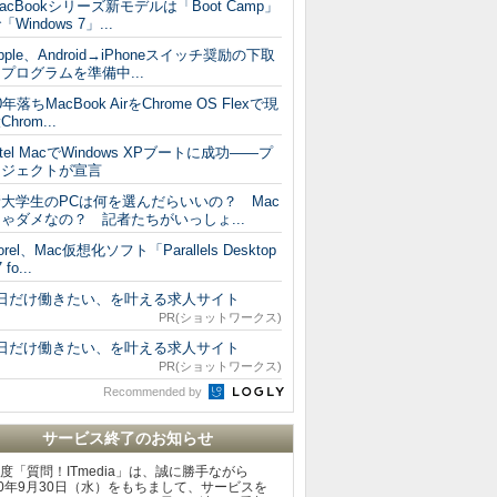
acBookシリーズ新モデルは「Boot Camp」
「Windows 7」...
pple、Android→iPhoneスイッチ奨励の下取
プログラムを準備中...
0年落ちMacBook AirをChrome OS Flexで現
Chrom...
ntel MacでWindows XPブートに成功――プ
ロジェクトが宣言
大学生のPCは何を選んだらいいの？ Mac
ゃダメなの？ 記者たちがいっしょ...
orel、Mac仮想化ソフト「Parallels Desktop
 fo...
1日だけ働きたい、を叶える求人サイト
PR(ショットワークス)
1日だけ働きたい、を叶える求人サイト
PR(ショットワークス)
Recommended by
サービス終了のお知らせ
度「質問！ITmedia」は、誠に勝手ながら
20年9月30日（水）をもちまして、サービスを