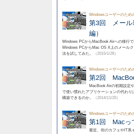
Windowsユーザーのため
第3回 メー
編）
Windows PCからMacBook Ai
Windows PCからMac OS X上
法を試してみた。
（2015/1/28）
Windowsユーザーのため
第2回 MacB
MacBook Airの初期設
で使い慣れたアプリケーションの代わりは見
構築できるのか。
（2014/11/20）
Windowsユーザーのため
第1回 Mac
最近、街のカフェやIT系