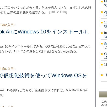
M
で
よい項目をいくつか紹介する。Macを購入したら、まずこれらの設
A
から移行した際の違和感を軽減できる。
（2015/11/30）
り
1
のMac入門：
役
ok AirにWindows 10をインストールし
I
新
indows 10をインストールしてみる。OS Xに付属のBoot Campアシス
じ
はないが、いくつか気を付けなければならない点もある。
C
17
のMac入門：
で仮想化技術を使ってWindows OSを
ws OSを実行してみる。全画面表示にすれば、MacBook Airが
29）
この
20