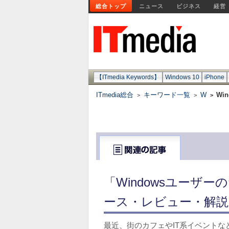
総合トップ
ニュース
ビジネス
経営
【ITmedia Keywords】
Windows 10
iPhone
ITmedia総合
キーワード一覧
W
Wi
>
>
>
「Windowsユーザ
ース・レビュー・解説
最近、街のカフェやIT系イベントな