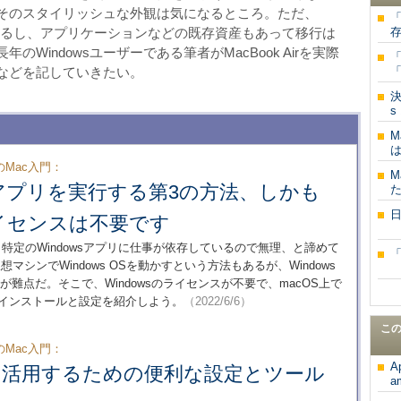
も、そのスタイリッシュな外観は気になるところ。ただ、
「
存
OSも異なるし、アプリケーションなどの既存資産もあって移行は
Windowsユーザーである筆者がMacBook Airを実際
「
「
などを記していきたい。
決
s
M
のMac入門：
M
inアプリを実行する第3の方法、しかも
のライセンスは不要です
けど、特定のWindowsアプリに仕事が依存しているので無理、と諦めて
想マシンでWindows OSを動かすという方法もあるが、Windows
難点だ。そこで、Windowsのライセンスが不要で、macOS上で
」のインストールと設定を紹介しよう。
（2022/6/6）
こ
のMac入門：
A
を活用するための便利な設定とツール
a