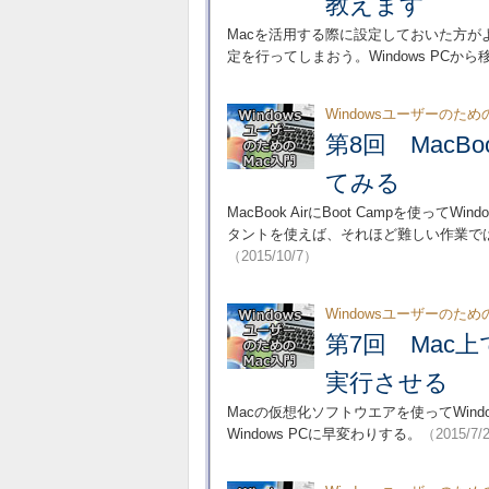
教えます
Macを活用する際に設定しておいた方が
定を行ってしまおう。Windows PC
Windowsユーザーのため
第8回 MacBo
てみる
MacBook AirにBoot Campを使ってW
タントを使えば、それほど難しい作業で
（2015/10/7）
Windowsユーザーのため
第7回 Mac上
実行させる
Macの仮想化ソフトウエアを使ってWindo
Windows PCに早変わりする。
（2015/7/