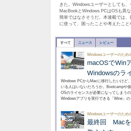
きた。Windowsユーザーとして
MacBookとWindows PCは
簡単ではなさそうだ。本連載では、長年の
に使って、困ったことや考えたこと
すべて
ニュース
レビュー
Windowsユーザーのため
macOSでW
Windows
Windows PCからMacに移行したい
いる人はいないだろうか。Bootcampや仮
OSのライセンスが必要になってしまうのが
Windowsアプリを実行できる「Wine
Windowsユーザーのため
最終回 Mac