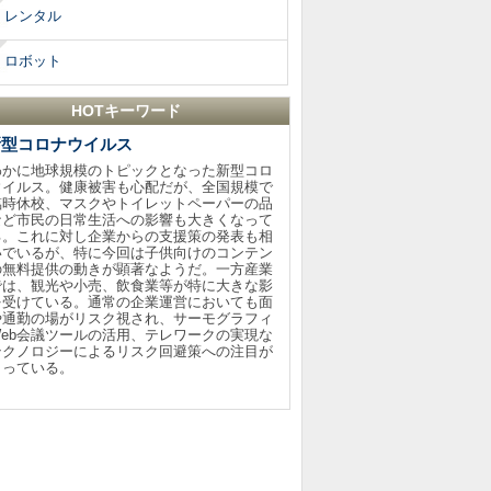
レンタル
ロボット
HOTキーワード
新型コロナウイルス
わかに地球規模のトピックとなった新型コロ
ウイルス。健康被害も心配だが、全国規模で
臨時休校、マスクやトイレットペーパーの品
など市民の日常生活への影響も大きくなって
る。これに対し企業からの支援策の発表も相
いでいるが、特に今回は子供向けのコンテン
の無料提供の動きが顕著なようだ。一方産業
では、観光や小売、飲食業等が特に大きな影
を受けている。通常の企業運営においても面
や通勤の場がリスク視され、サーモグラフィ
Web会議ツールの活用、テレワークの実現な
テクノロジーによるリスク回避策への注目が
まっている。