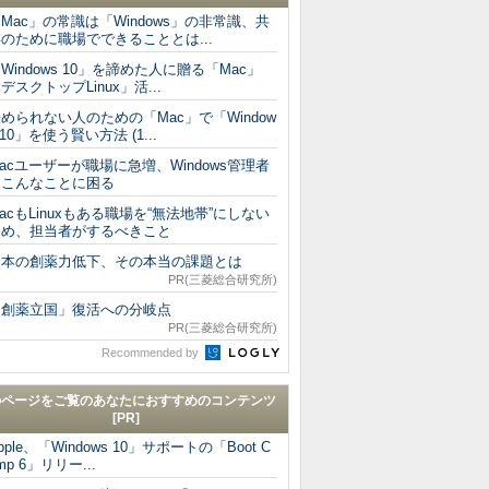
Mac」の常識は「Windows」の非常識、共
のために職場でできることとは...
Windows 10」を諦めた人に贈る「Mac」
デスクトップLinux」活...
められない人のための「Mac」で「Window
 10」を使う賢い方法 (1...
acユーザーが職場に急増、Windows管理者
はこんなことに困る
acもLinuxもある職場を“無法地帯”にしない
ため、担当者がするべきこと
日本の創薬力低下、その本当の課題とは
PR(三菱総合研究所)
「創薬立国」復活への分岐点
PR(三菱総合研究所)
Recommended by
のページをご覧のあなたにおすすめのコンテンツ
[PR]
pple、「Windows 10」サポートの「Boot C
mp 6」リリー...