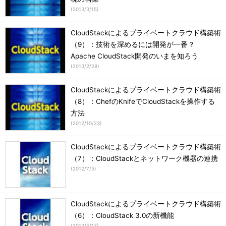
(
2013/3/15
)
CloudStackによるプライベートクラウド構築術
（9）：技術を深めるには開発が一番？
Apache CloudStack開発のいまを知ろう
(
2013/2/28
)
CloudStackによるプライベートクラウド構築術
（8）：ChefのKnifeでCloudStackを操作する
方法
(
2012/10/23
)
CloudStackによるプライベートクラウド構築術
（7）：CloudStackとネットワーク機器の連携
(
2012/7/5
)
CloudStackによるプライベートクラウド構築術
（6）：CloudStack 3.0の新機能
(
2012/5/17
)