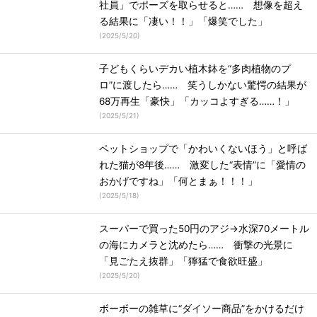
社員」でポーズを取らせると…… 想像を超え
る結果に「凄い！！」「爆笑でした」
(
2025/5/20
)
子どもくらいデカい植木鉢を“多肉植物のプ
ロ”に渡したら…… 笑うしかない驚愕の結果が
68万再生「豪快」「カッコよすぎる……！」
(
2025/5/21
)
ペットショップで「かわいくないほう」と呼ば
れた猫が8年後…… 激変した“表情”に「愛情の
おかげですね」「何とまぁ！！！」
(
2025/5/18
)
スーパーで買った50円のアジ→水深70メートル
の海にカメラと沈めたら…… 衝撃の光景に
「見ごたえ抜群」「獰猛で食欲旺盛」
(
2025/5/20
)
ボーボーの雑草に“ダイソー商品”をかけるだけ