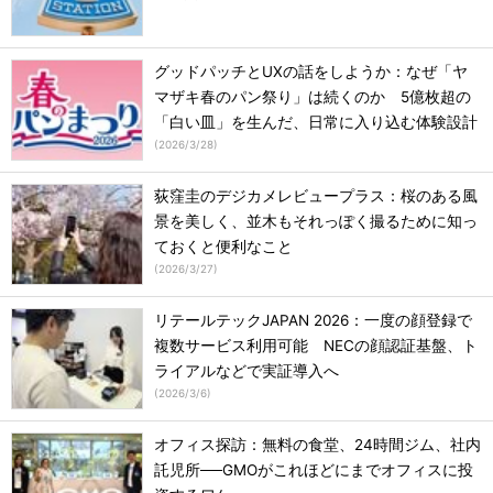
グッドパッチとUXの話をしようか：なぜ「ヤ
マザキ春のパン祭り」は続くのか 5億枚超の
「白い皿」を生んだ、日常に入り込む体験設計
(
2026/3/28
)
荻窪圭のデジカメレビュープラス：桜のある風
景を美しく、並木もそれっぽく撮るために知っ
ておくと便利なこと
(
2026/3/27
)
リテールテックJAPAN 2026：一度の顔登録で
複数サービス利用可能 NECの顔認証基盤、ト
ライアルなどで実証導入へ
(
2026/3/6
)
オフィス探訪：無料の食堂、24時間ジム、社内
託児所──GMOがこれほどにまでオフィスに投