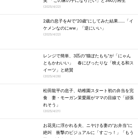
笑”「この家の子になりたい」と360万再生
(
2025/4/22
)
2歳の息子をAIで“20歳”にしてみた結果……「イ
ケメンなのにww」「逆にいい」
(
2025/4/22
)
レンジで簡単、3匹の“猫ぼたもち”が「にゃん
ともかわいい」 春にぴったりな「映える和ス
イーツ」と絶賛
(
2025/4/26
)
松田龍平の息子、幼稚園スタート初の弁当を完
食 妻・モーガン茉愛羅がママの目線で「頑張
れそう」
(
2025/4/21
)
お花見に浮かれる夫、ニヤける妻の“お弁当”に
絶叫 衝撃のビジュアルに「すごっ！」「もう