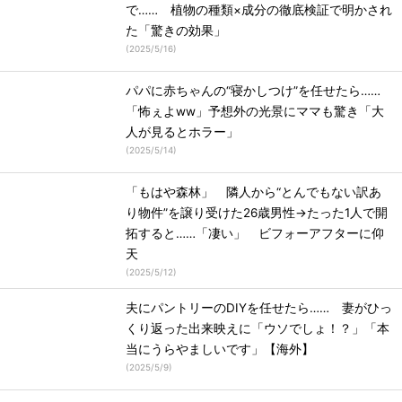
で…… 植物の種類×成分の徹底検証で明かされ
た「驚きの効果」
(
2025/5/16
)
パパに赤ちゃんの“寝かしつけ”を任せたら……
「怖ぇよww」予想外の光景にママも驚き「大
人が見るとホラー」
(
2025/5/14
)
「もはや森林」 隣人から“とんでもない訳あ
り物件”を譲り受けた26歳男性→たった1人で開
拓すると……「凄い」 ビフォーアフターに仰
天
(
2025/5/12
)
夫にパントリーのDIYを任せたら…… 妻がひっ
くり返った出来映えに「ウソでしょ！？」「本
当にうらやましいです」【海外】
(
2025/5/9
)