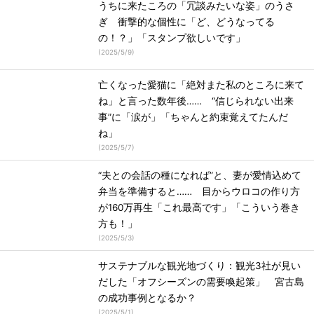
うちに来たころの「冗談みたいな姿」のうさ
ぎ 衝撃的な個性に「ど、どうなってる
の！？」「スタンプ欲しいです」
(
2025/5/9
)
亡くなった愛猫に「絶対また私のところに来て
ね」と言った数年後…… “信じられない出来
事”に「涙が」「ちゃんと約束覚えてたんだ
ね」
(
2025/5/7
)
“夫との会話の種になれば”と、妻が愛情込めて
弁当を準備すると…… 目からウロコの作り方
が160万再生「これ最高です」「こういう巻き
方も！」
(
2025/5/3
)
サステナブルな観光地づくり：観光3社が見い
だした「オフシーズンの需要喚起策」 宮古島
の成功事例となるか？
(
2025/5/1
)