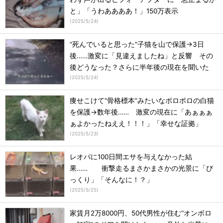
と」「うわああああ！」150万表示
(
2025/5/24
)
“死んでいると思った”子猫を山で保護→3日
後……激変に「見違えましたね」と反響 その
後どうなった？さらに半年後の現在を聞いた
(
2025/5/24
)
痩せこけて“骨格標本”みたいなボロボロの白猫
を保護→数年後…… 激変の現在に「あぁぁぁ
ぁよかったねええ！！！」「幸せな証拠」
(
2025/5/23
)
レオパに100日間エサを与えなかった結
果…… 衝撃走るまさかまさかの光景に「び
っくり」「そんなに！？」
(
2025/5/25
)
家賃月2万8000円、50代男性が住む“オンボロ