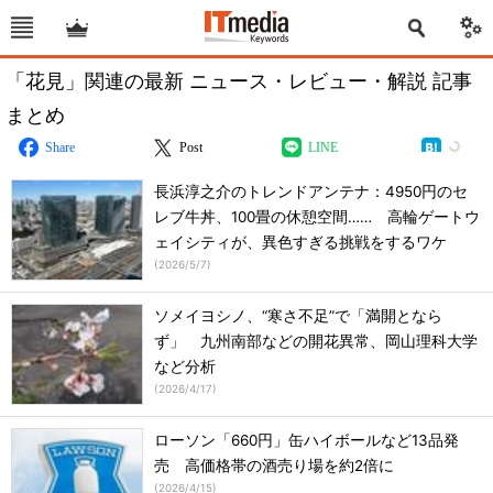
「花見」関連の最新 ニュース・レビュー・解説 記事
まとめ
Share
Post
LINE
長浜淳之介のトレンドアンテナ：4950円のセ
レブ牛丼、100畳の休憩空間…… 高輪ゲートウ
ェイシティが、異色すぎる挑戦をするワケ
(
2026/5/7
)
ソメイヨシノ、“寒さ不足”で「満開となら
ず」 九州南部などの開花異常、岡山理科大学
など分析
(
2026/4/17
)
ローソン「660円」缶ハイボールなど13品発
売 高価格帯の酒売り場を約2倍に
(
2026/4/15
)