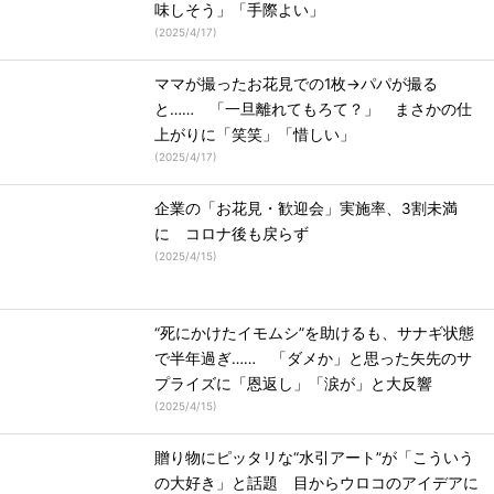
味しそう」「手際よい」
(
2025/4/17
)
ママが撮ったお花見での1枚→パパが撮る
と…… 「一旦離れてもろて？」 まさかの仕
上がりに「笑笑」「惜しい」
(
2025/4/17
)
企業の「お花見・歓迎会」実施率、3割未満
に コロナ後も戻らず
(
2025/4/15
)
“死にかけたイモムシ”を助けるも、サナギ状態
で半年過ぎ…… 「ダメか」と思った矢先のサ
プライズに「恩返し」「涙が」と大反響
(
2025/4/15
)
贈り物にピッタリな“水引アート”が「こういう
の大好き」と話題 目からウロコのアイデアに