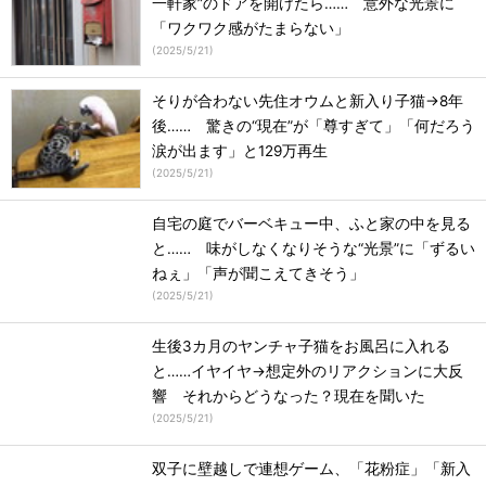
一軒家”のドアを開けたら…… 意外な光景に
「ワクワク感がたまらない」
(
2025/5/21
)
そりが合わない先住オウムと新入り子猫→8年
後…… 驚きの“現在”が「尊すぎて」「何だろう
涙が出ます」と129万再生
(
2025/5/21
)
自宅の庭でバーベキュー中、ふと家の中を見る
と…… 味がしなくなりそうな“光景”に「ずるい
ねぇ」「声が聞こえてきそう」
(
2025/5/21
)
生後3カ月のヤンチャ子猫をお風呂に入れる
と……イヤイヤ→想定外のリアクションに大反
響 それからどうなった？現在を聞いた
(
2025/5/21
)
双子に壁越しで連想ゲーム、「花粉症」「新入