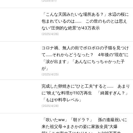
(
2025/5/1
)
「こんな天国みたいな場所ある？」水辺の桜に
包まれているのは…… この世のものとは思え
ない“圧倒的な絶景”が43万表示
(
2025/4/26
)
コロナ禍、無人の街でボロボロの子猫を見つけ
て……それからどうなった？ 4年後の“現在”に
「涙が出ます」「あんなにちっちゃかった子
が」
(
2025/4/25
)
完成した卵焼きに“ひと工夫”すると…… あまり
に“映え”な料理が110万再生 「綺麗すぎん？」
「もはや料亭レベル」
(
2025/4/28
)
「吹いたww」「朝ドラ？」 孫の進級祝いに
来た祖父母→まさかの姿に家族全員“大爆