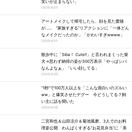
笑いが止まらない」
(
2025/4/21
)
アートメイクして帰宅したら、顔を見た愛猫
が…… “家族すぎる”リアクションに「一体どん
なメイクだったのか」「かわいすぎwwww」
(
2025/4/21
)
散歩中に「Siba！ Cute!!」と言われまくった柴
犬→思わず納得の姿が300万表示「やっぱシバ
なんよなぁ」「いい顔してる」
(
2025/4/20
)
“1秒”で100万人以上を「こんな面白いのズルい
ww」と爆笑させたデグー 今どうしてる？飼
い主に話を聞いた
(
2025/4/18
)
二宮和也＆山田涼介＆菊池風磨、3人でのお料
理姿公開 わんぱくすぎる“お花見弁当”に「美