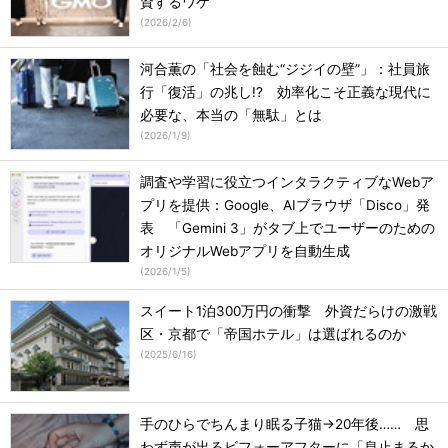
資するワケ
(
2026/2/6
)
河合薫の「社会を蝕む“ジジイの壁”」：社員旅
行「復活」の兆し!? 効率化こそ正義な現代に
必要な、本当の「無駄」とは
(
2026/1/9
)
調査や学習に役立つインタラクティブなWebア
プリを提供：Google、AIブラウザ「Disco」発
表 「Gemini 3」がタブ上でユーザーのための
オリジナルWebアプリを自動生成
(
2026/1/5
)
スイート1泊300万円の衝撃 外資だらけの激戦
区・京都で「帝国ホテル」は選ばれるのか
(
2025/6/16
)
手のひらでちんまり眠る子猫→20年後…… 思
わず声が出るビフォーアフターに「息止まるか