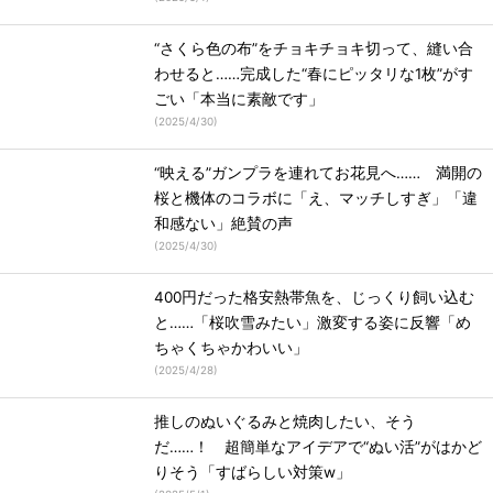
“さくら色の布”をチョキチョキ切って、縫い合
わせると……完成した“春にピッタリな1枚”がす
ごい「本当に素敵です」
(
2025/4/30
)
“映える”ガンプラを連れてお花見へ…… 満開の
桜と機体のコラボに「え、マッチしすぎ」「違
和感ない」絶賛の声
(
2025/4/30
)
400円だった格安熱帯魚を、じっくり飼い込む
と……「桜吹雪みたい」激変する姿に反響「め
ちゃくちゃかわいい」
(
2025/4/28
)
推しのぬいぐるみと焼肉したい、そう
だ……！ 超簡単なアイデアで“ぬい活”がはかど
りそう「すばらしい対策w」