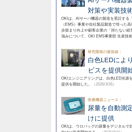
AIサーバ機器
対策や実装技
OKIは、AIサーバ機器の製造を受託す
（EMS）事業や自社製品製造で培った高
歩留まり向上や顧客企業の「持たない経営
強みについて、OKI EMS事業部 生産
研究開発の最前線：
白色LEDによ
ビスを提供開
OKIエンジニアリングは、白色LED光
提供を開始した。
（2026/3/26）
医療機器ニュース：
尿量を自動測
けに提供
OKIは、ウロバッグの尿量をデジタル