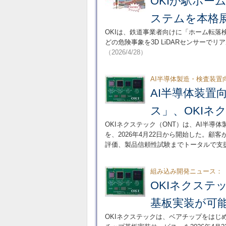
OKIが駅ホ
ステムを本格
OKIは、鉄道事業者向けに「ホーム転
どの危険事象を3D LiDARセンサー
（2026/4/28）
AI半導体製造・検査装置
AI半導体装置
ス」、OKIネ
OKIネクステック（ONT）は、AI半
を、2026年4月22日から開始した。
評価、製品信頼性試験までトータルで支
組み込み開発ニュース：
OKIネクステ
基板実装が可
OKIネクステックは、ベアチップをは