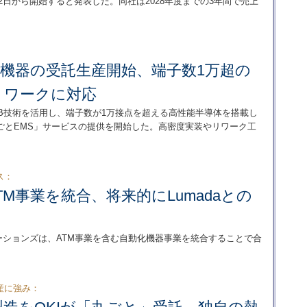
22日から開始すると発表した。同社は2028年度までの3年間で売上
ーバ機器の受託生産開始、端子数1万超の
リワークに対応
CB技術を活用し、端子数が1万接点を超える高性能半導体を搭載し
ごとEMS」サービスの提供を開始した。高密度実装やリワーク工
ス：
TM事業を統合、将来的にLumadaとの
ーションズは、ATM事業を含む自動化機器事業を統合することで合
産に強み：