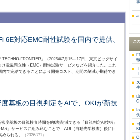
a
：
Fi 6E対応EMC耐性試験を国内で提供、
こ
F
ECHNO-FRONTIER」（2026年7月15～17日、東京ビッグサイ
転
機器向け電磁両立性（EMC）耐性試験サービスなどを紹介した。これ
国内で完結できることにより開発コスト、期間の削減が期待でき
工
O
密度基板の目視判定をAIで、OKIが新技
I
型高密度基板の目視検査時間を約8割削減できる「目視判定AI技術」
MS」サービスに組み込むことで、AOI（自動光学検査）後に目
K
高められる。
（2026/7/1）