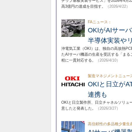
チップ基板実装サービス」を2026年4月
高3億円の達成を目指す。
（2026/4/22）
FAニュース：
OKIがAIサ
半導体実装や
沖電気工業（OKI）は、独自の高放熱P
たAIサーバ機器の生産を受託する「まる
程に一貫対応する。
（2026/4/10）
製造マネジメントニュー
OKIと日立がA
連携も
OKIと日立製作所、日立チャネルソリュ
意したと発表した。
（2026/3/27）
高信頼性の多品種少量生