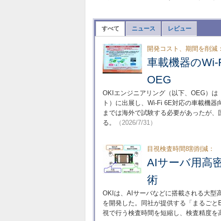
すべて
ニュース
レビュー
開発コスト、期間を削減
車載機器のWi-
OEG
OKIエンジニアリング（以下、OEG）は「T
ト）に出展し、Wi-Fi 6E対応の車載
までは海外で試験する必要があったが、
る。
（2026/7/31）
目視検査時間8割削減：
AIサーバ用高
術
OKIは、AIサーバなどに搭載される大
を開発した。同社が提供する「まるごとE
視で行う検査時間を短縮し、検査精度を