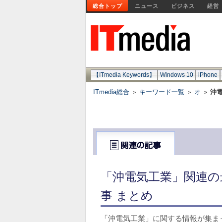
総合トップ
ニュース
ビジネス
経営
【ITmedia Keywords】
Windows 10
iPhone
ITmedia総合
キーワード一覧
オ
沖
>
>
>
「沖電気工業」関連の
事 まとめ
「沖電気工業」に関する情報が集ま