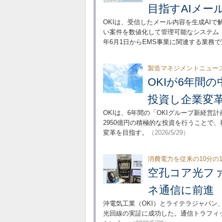
目指すAIメー
OKIは、受信したメール内容を生成AI
い案件を数値化して管理可能なシステム「AI 
年6月1日からEMS事業に関連する業務で
製造マネジメントニュー
OKIが6年間の
投資し企業変
OKIは、6年間の「OKIグループ新経営計
2950億円の積極的な投資を行うことで
変革を目指す。
（2026/5/29）
消費電力を従来の10分の
空孔コア光フ
ネ通信に前進
沖電気工業（OKI）とライテラジャパン
光回線の実証に成功した。通信トラフィ