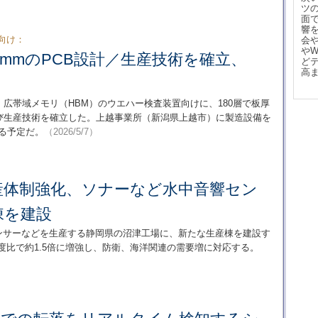
ツ
面
響
向け：
会
や
15mmのPCB設計／生産技術を確立、
ど
高
、広帯域メモリ（HBM）のウエハー検査装置向けに、180層で板厚
よび生産技術を確立した。上越事業所（新潟県上越市）に製造設備を
める予定だ。
（2026/5/7）
産体制強化、ソナーなど水中音響セン
棟を建設
センサーなどを生産する静岡県の沼津工場に、新たな生産棟を建設す
年度比で約1.5倍に増強し、防衛、海洋関連の需要増に対応する。