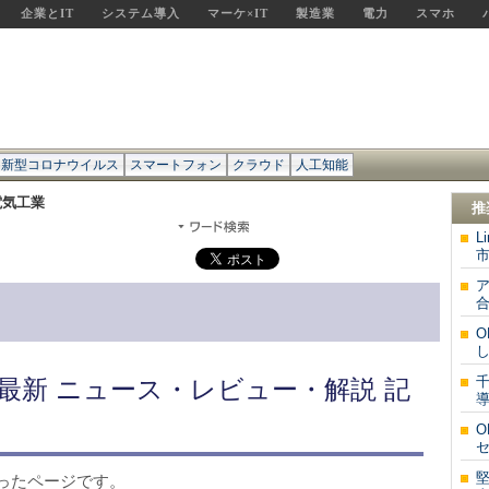
企業とIT
システム導入
マーケ×IT
製造業
電力
スマホ
新型コロナウイルス
スマートフォン
クラウド
人工知能
電気工業
推
L
市
O
千
最新 ニュース・レビュー・解説 記
導
O
セ
堅
ったページです。