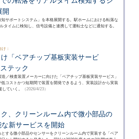
ームでの転落をリアルタイム検知するシ
展開
落検知サポートシステム」を本格展開する。駅ホームにおける転落な
でリアルタイムに検知し、信号設備と連携して運転士などに通知する。
向け：
向け「ベアチップ基板実装サービ
クステック
導体製造／検査装置メーカーに向けた「ベアチップ基板実装サービス」
顧客が低コストかつ短期間で装置を開発できるよう、実装設計から実装
援していく。
（2026/4/23）
ック、クリーンルーム内で微小部品の
能な新サービスを開始
じめとする微小部品やセンサーをクリーンルーム内で実装する「ベア