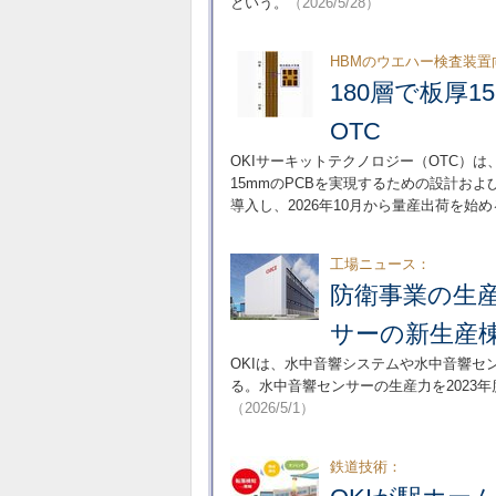
という。
（2026/5/28）
HBMのウエハー検査装置
180層で板厚
OTC
OKIサーキットテクノロジー（OTC）は
15mmのPCBを実現するための設計お
導入し、2026年10月から量産出荷を始
工場ニュース：
防衛事業の生
サーの新生産
OKIは、水中音響システムや水中音響
る。水中音響センサーの生産力を2023
（2026/5/1）
鉄道技術：