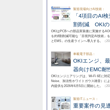
製造現場向けAI技術：
「4項目のAI
割削減 OKI
OKIはPCBへの部品実装後に実施するA
を約8割削減可能な「目視判定AI技術」を
とEMS」の生産ラインへ導入する。
（20
車載電子部品：
OKIエンジ、最
器向けEMC耐
OKIエンジニアリングは、Wi-Fi 6Eに対応する最
Noise、加法性ホワイトガウス雑音）
内提供を2026年6月5日に開始した。
（20
製造ITニュース：
重要案件の見逃