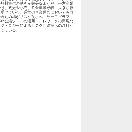
の無料提供の動きが顕著なようだ。一方産業
では、観光や小売、飲食業等が特に大きな影
を受けている。通常の企業運営においても面
や通勤の場がリスク視され、サーモグラフィ
Web会議ツールの活用、テレワークの実現な
テクノロジーによるリスク回避策への注目が
まっている。