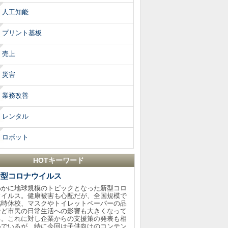
人工知能
プリント基板
売上
災害
業務改善
レンタル
ロボット
HOTキーワード
新型コロナウイルス
わかに地球規模のトピックとなった新型コロ
ウイルス。健康被害も心配だが、全国規模で
臨時休校、マスクやトイレットペーパーの品
など市民の日常生活への影響も大きくなって
る。これに対し企業からの支援策の発表も相
いでいるが、特に今回は子供向けのコンテン