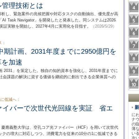
ル管理技術とは
で解析し、緊急案件の兆候把握や対応タスクの自動抽出、優先度が高
Task Navigator」を開発したと発表した。同システムは2026
実証実験を開始し、2027年4月に実用化を目指す。
（2026/5/29）
ス：
中期計画、2031年度までに2950億円を
革を加速
画 2031」を策定した。独自の知的資本を強化し、2031年度までに
、社会課題の解決に資する価値を継続的に創出できる企業体質への
1に低減へ：
ァイバーで次世代光回線を実証 省エ
に
ナ
の
、慶應義塾大学は、空孔コア光ファイバー（HCF）を用いて次世代
薄
い
ックの増大に対応しつつ、消費電力を従来の10分の1に低減できる
次