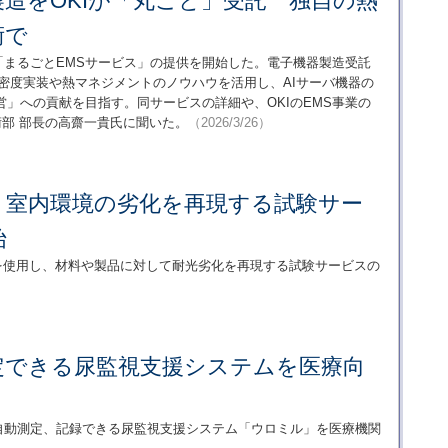
製造をOKIが「丸ごと」受託 独自の熱
術で
る「まるごとEMSサービス」の提供を開始した。電子機器製造受託
密度実装や熱マネジメントのノウハウを活用し、AIサーバ機器の
」への貢献を目指す。同サービスの詳細や、OKIのEMS事業の
技術部 部長の高齋一貴氏に聞いた。
（2026/3/26）
り室内環境の劣化を再現する試験サー
始
源を使用し、材料や製品に対して耐光劣化を再現する試験サービスの
定できる尿監視支援システムを医療向
で自動測定、記録できる尿監視支援システム「ウロミル」を医療機関