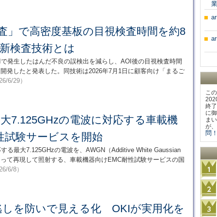
業
a
検査」で高密度基板の目視検査時間を約8
a
の新検査技術とは
OIで発生したはんだ不良の誤検出を減らし、AOI後の目視検査時間
開発したと発表した。同技術は2026年7月1日に顧客向け「まるご
26/6/29）
この
20
終了
に御
大7.125GHzの電波に対応する車載機
まい
が、
問！
性試験サービスを開始
大7.125GHzの電波を、AWGN（Additive White Gaussian
によって再現して照射する、車載機器向けEMC耐性試験サービスの国
26/6/8）
しを防いで見える化 OKIが実用化を