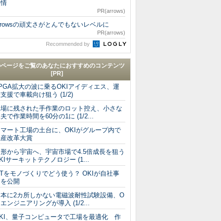
事情
PR(arrows)
rrowsの頑丈さがとんでもないレベルに
PR(arrows)
Recommended by
のページをご覧のあなたにおすすめのコンテンツ
[PR]
PGA拡大の波に乗るOKIアイディエス、運
支援で車載向け狙う (1/2)
工場に残された手作業のロット控え、小さな
夫で作業時間を60分の1に (1/2...
スマート工場の土台に、OKIがグループ内で
生産改革大賞
山形から宇宙へ、宇宙市場で4.5倍成長を狙う
KIサーキットテクノロジー (1...
oTをモノづくりでどう使う？ OKIが自社事
例を公開
日本に2カ所しかない電磁波耐性試験設備、O
Iエンジニアリングが導入 (1/2...
OKI、量子コンピュータで工場を最適化 作