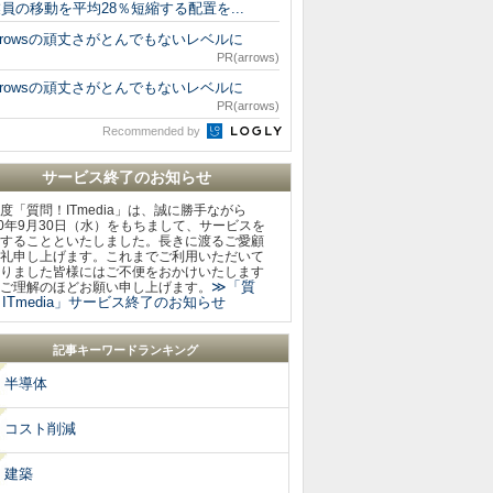
員の移動を平均28％短縮する配置を...
rrowsの頑丈さがとんでもないレベルに
PR(arrows)
rrowsの頑丈さがとんでもないレベルに
PR(arrows)
Recommended by
サービス終了のお知らせ
度「質問！ITmedia」は、誠に勝手ながら
20年9月30日（水）をもちまして、サービスを
することといたしました。長きに渡るご愛顧
礼申し上げます。これまでご利用いただいて
りました皆様にはご不便をおかけいたします
≫「質
ご理解のほどお願い申し上げます。
ITmedia」サービス終了のお知らせ
記事キーワードランキング
半導体
コスト削減
建築