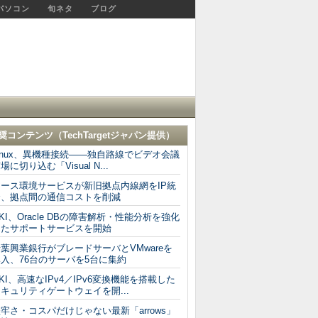
パソコン
旬ネタ
ブログ
奨コンテンツ（
TechTargetジャパン
提供）
inux、異機種接続――独自路線でビデオ会議
場に切り込む「Visual N...
アース環境サービスが新旧拠点内線網をIP統
合、拠点間の通信コストを削減
KI、Oracle DBの障害解析・性能分析を強化
したサポートサービスを開始
葉興業銀行がブレードサーバとVMwareを
入、76台のサーバを5台に集約
KI、高速なIPv4／IPv6変換機能を搭載した
キュリティゲートウェイを開...
牢さ・コスパだけじゃない最新「arrows」