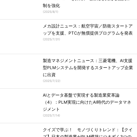
制を強化
(
2025/8/1
)
メカ設計ニュース：航空宇宙／防衛スタートア
ップを支援、PTCが無償提供プログラムを発表
(
2025/7/31
)
製造マネジメントニュース：三菱電機、AI支援
型PLMシステムを開発するスタートアップ企業
に出資
(
2025/7/22
)
AIとデータ基盤で実現する製造業変革論
（4）：PLM実現に向けたAI時代のデータマネ
ジメント
(
2025/7/14
)
クイズで学ぶ！ モノづくりトレンド：【クイ
ズ】日本の製造業がPLM構築につまずく3つの