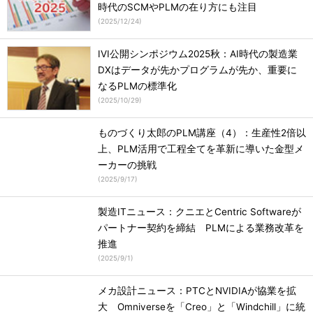
時代のSCMやPLMの在り方にも注目
(
2025/12/24
)
IVI公開シンポジウム2025秋：AI時代の製造業
DXはデータが先かプログラムが先か、重要に
なるPLMの標準化
(
2025/10/29
)
ものづくり太郎のPLM講座（4）：生産性2倍以
上、PLM活用で工程全てを革新に導いた金型メ
ーカーの挑戦
(
2025/9/17
)
製造ITニュース：クニエとCentric Softwareが
パートナー契約を締結 PLMによる業務改革を
推進
(
2025/9/1
)
メカ設計ニュース：PTCとNVIDIAが協業を拡
大 Omniverseを「Creo」と「Windchill」に統