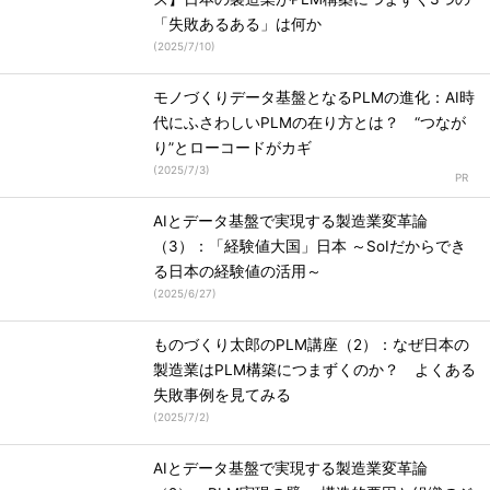
「失敗あるある」は何か
(
2025/7/10
)
モノづくりデータ基盤となるPLMの進化：AI時
代にふさわしいPLMの在り方とは？ “つなが
り”とローコードがカギ
(
2025/7/3
)
AIとデータ基盤で実現する製造業変革論
（3）：「経験値大国」日本 ～SoIだからでき
る日本の経験値の活用～
(
2025/6/27
)
ものづくり太郎のPLM講座（2）：なぜ日本の
製造業はPLM構築につまずくのか？ よくある
失敗事例を見てみる
(
2025/7/2
)
AIとデータ基盤で実現する製造業変革論