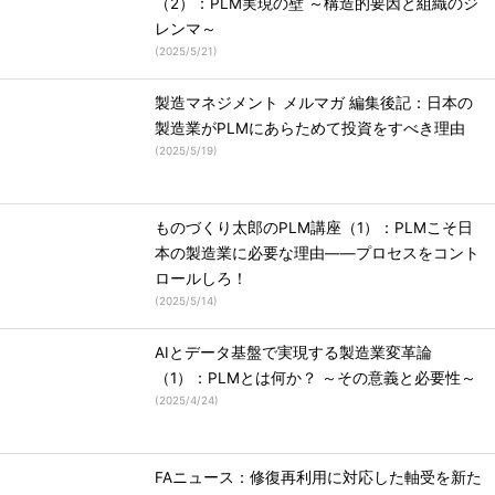
（2）：PLM実現の壁 ～構造的要因と組織のジ
レンマ～
(
2025/5/21
)
製造マネジメント メルマガ 編集後記：日本の
製造業がPLMにあらためて投資をすべき理由
(
2025/5/19
)
ものづくり太郎のPLM講座（1）：PLMこそ日
本の製造業に必要な理由――プロセスをコント
ロールしろ！
(
2025/5/14
)
AIとデータ基盤で実現する製造業変革論
（1）：PLMとは何か？ ～その意義と必要性～
(
2025/4/24
)
FAニュース：修復再利用に対応した軸受を新た