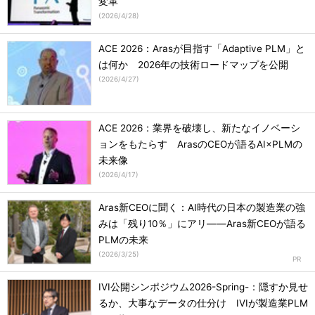
変革
(
2026/4/28
)
ACE 2026：Arasが目指す「Adaptive PLM」と
は何か 2026年の技術ロードマップを公開
(
2026/4/27
)
ACE 2026：業界を破壊し、新たなイノベーシ
ョンをもたらす ArasのCEOが語るAI×PLMの
未来像
(
2026/4/17
)
Aras新CEOに聞く：AI時代の日本の製造業の強
みは「残り10％」にアリ――Aras新CEOが語る
PLMの未来
(
2026/3/25
)
IVI公開シンポジウム2026-Spring-：隠すか見せ
るか、大事なデータの仕分け IVIが製造業PLM