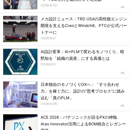
(
2026/6/10
)
メカ設計ニュース：TRD USAの高性能エンジン
開発を支えるCreoとWindchill、PTCが公式パー
トナーに
(
2026/6/2
)
AI設計変革：AI×PLMで変わるモノづくり、暗
黙知を「組織の資産」にする真価とは
(
2026/6/5
)
日本独自のモノづくりDXへ：「すり合わせ
力」を稼ぐ力に、設計の“思考プロセス”に踏み
込む「真のPLM」
(
2026/5/26
)
ACE 2026：パナソニックが語るPXの神髄、
Aras Innovator活用によるBOM統合とレガシー