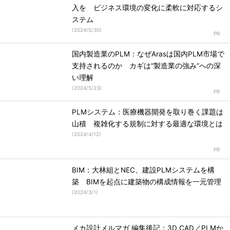
入を ビジネス環境の変化に柔軟に対応するシ
ステム
(
2024/5/30
)
国内製造業のPLM：なぜArasは国内PLM市場で
支持されるのか カギは“製造業の強み”への深
い理解
(
2024/5/23
)
PLMシステム：医療機器開発を取り巻く課題は
山積 複雑化する規制に対する最適な環境とは
(
2024/4/12
)
BIM：大林組とNEC、建設PLMシステムを構
築 BIMを起点に建築物の構成情報を一元管理
(
2024/3/1
)
メカ設計メルマガ 編集後記：3D CAD／PLMか