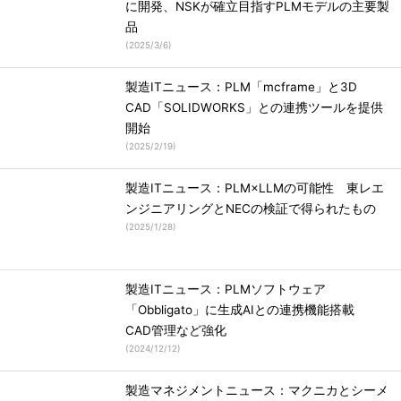
に開発、NSKが確立目指すPLMモデルの主要製
品
(
2025/3/6
)
製造ITニュース：PLM「mcframe」と3D
CAD「SOLIDWORKS」との連携ツールを提供
開始
(
2025/2/19
)
製造ITニュース：PLM×LLMの可能性 東レエ
ンジニアリングとNECの検証で得られたもの
(
2025/1/28
)
製造ITニュース：PLMソフトウェア
「Obbligato」に生成AIとの連携機能搭載
CAD管理など強化
(
2024/12/12
)
製造マネジメントニュース：マクニカとシーメ