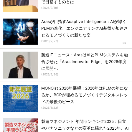
で目指すものとは
(
2026/3/18
)
Arasが目指すAdaptive Intelligence：AIが導く
PLMの進化、エンジニアリングAI基盤が加速さ
せるモノづくりの新たな姿
(
2026/2/27
)
製造ITニュース：ArasはAIとPLMシステムを融
合させた「Aras Innovator Edge」を2026年度
に展開へ
(
2026/2/26
)
MONOist 2026年展望：2026年はPLMの年にな
るか、BOPが埋めるモノづくりデジタルスレッ
ドの最後のピース
(
2026/1/23
)
製造マネジメント 年間ランキング2025：日立
やパナソニックなどの変革に揺れた2025年、AI