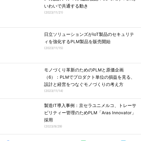
いわいで共通する動き
(
2023/11/21
)
日立ソリューションズがIoT製品のセキュリテ
ィを強化するPLM製品を販売開始
(
2023/11/15
)
モノづくり革新のためのPLMと原価企画
（6）：PLMでプロダクト単位の損益を見る、
設計と経営をつなぐモノづくりの考え方
(
2023/11/14
)
製造IT導入事例：京セラユニメルコ、トレーサ
ビリティー管理のためPLM「Aras Innovator」
採用
(
2023/9/29
)