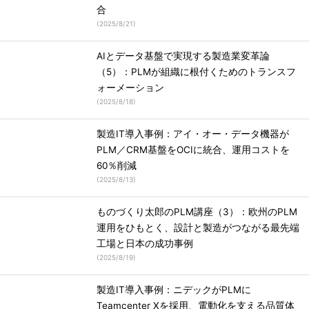
合
(
2025/8/21
)
AIとデータ基盤で実現する製造業変革論
（5）：PLMが組織に根付くためのトランスフ
ォーメーション
(
2025/8/18
)
製造IT導入事例：アイ・オー・データ機器が
PLM／CRM基盤をOCIに統合、運用コストを
60％削減
(
2025/8/13
)
ものづくり太郎のPLM講座（3）：欧州のPLM
運用をひもとく、設計と製造がつながる最先端
工場と日本の成功事例
(
2025/8/19
)
製造IT導入事例：ニデックがPLMに
Teamcenter Xを採用、電動化を支える品質体