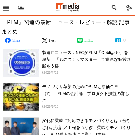
「PLM」関連の最新 ニュース・レビュー・解説 記事
まとめ
Share
Post
LINE
製造ITニュース：NECがPLM「Obbligato」を
刷新 「ものづくりマスター」で迅速な経営判
断を支援
(
2026/7/29
)
モノづくり革新のためのPLMと原価企画
（7）：PLMの会計論：プロダクト損益の難し
さ
(
2026/6/22
)
変化に柔軟に対応できるモノづくりとは：分断
された設計／工程をつなぎ、柔軟なモノづくり
へ PLM導入を成功に導く現実解