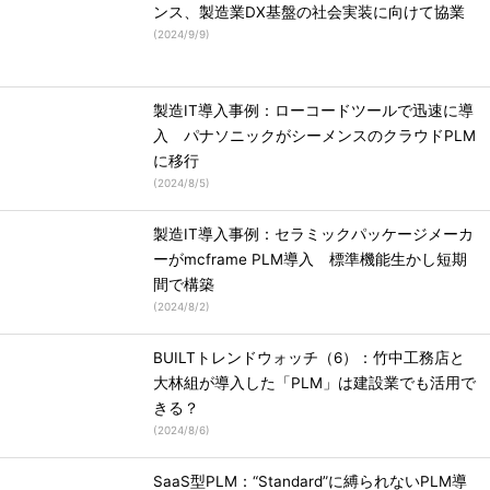
ンス、製造業DX基盤の社会実装に向けて協業
(
2024/9/9
)
製造IT導入事例：ローコードツールで迅速に導
入 パナソニックがシーメンスのクラウドPLM
に移行
(
2024/8/5
)
製造IT導入事例：セラミックパッケージメーカ
ーがmcframe PLM導入 標準機能生かし短期
間で構築
(
2024/8/2
)
BUILTトレンドウォッチ（6）：竹中工務店と
大林組が導入した「PLM」は建設業でも活用で
きる？
(
2024/8/6
)
SaaS型PLM：“Standard”に縛られないPLM導