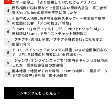
3
かず一部停止 「より信頼していただけるアプリに」
西鉄福岡（天神）駅などで意図しない駅構内放送 第三者が
4
有名YouTuberの音声を不正に流したか
手術中の大地震、患者守る医療スタッフ……熊本総合病院
5
の動画に反響 「プロの動き」「尊敬」
「ChatGPT」のデフォルトモデル、PlusとProは「Sol」に、
6
無料版は「Luna」でテキストチャット無制限に
「プチプチ」の川上産業、「プチプチ株式会社」に社名変更
7
創業58年で
ドコモ・バイクシェアのシステム障害、いまだ全面復旧なら
8
ず 8月1日以降の利用者には「全額返金」へ
「ジャンプ」オンラインストアで43億円分キャンセル繰り返
9
したか 業務妨害容疑の女逮捕
熊本地震で地面がずれた場所、35kmの線状に 衛星データ
10
で「変位境界」を判読 国土地理院
ランキングをもっと見る