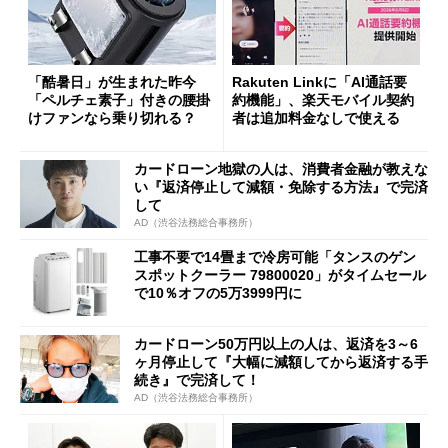
「酷暑日」が生まれた昨今
Rakuten Linkに「AI通話要
「ペルチェ素子」付きの腰掛
約機能」、楽天モバイル契約
けファンなら乗り切れる？
者は追加料金なしで使える
カードローン地獄の人は、消費者金融が教えな
い『返済停止して減額・免除する方法』で完済
して
AD（渋谷法務総合事務所）
工事不要で14畳まで冷房可能「タンスのゲン
スポットクーラー 79800020」がタイムセール
で10％オフの5万3999円に
カードローン50万円以上の人は、返済を3～6
ヶ月停止して『大幅に減額してから返済する手
続き』で完済して！
AD（渋谷法務総合事務所）