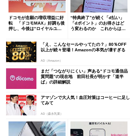
ドコモが念願の増収増益に好
“特典終了”が続く「d払い」
転 「ドコモMAX」好調も後
「dポイント」のお得さはど
押し、今後は“ロイヤルユー
う変わるのか これからは
ザー”を重視
「dカード」の利用が得策？
「え、こんなセールやってたの？」80％OFF
以上が続々登場！Amazonの本気が凄すぎる
AD（Amazon）
まだ「つながりにくい」声ある“ドコモ通信品
質問題”の現在地 前田社長が明かす「道半
ば」の詳細解説
アマゾンで大人気！血圧対策はコーヒーに足し
てみて
AD（森永乳業）