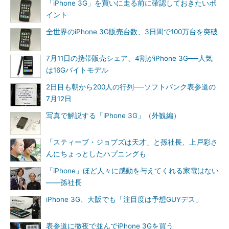
「iPhone 3G」を買いに走る前に確認しておきたいポ
イント
全世界のiPhone 3G販売台数、3日間で100万台を突破
7月11日の携帯販売シェア、4割がiPhone 3G──人気
は16Gバイトモデル
2日目も朝から200人の行列──ソフトバンク表参道の
7月12日
写真で解説する「iPhone 3G」（外観編）
「スティーブ・ジョブズは天才」と孫社長、上戸彩さ
んにちょっとしたハプニングも
「iPhone」ほど人々に感動を与えてくれる家電はない
――孫社長
iPhone 3G、大阪でも「注目度は予想GUYデス」
表参道に徹夜で並んでiPhone 3Gを買う