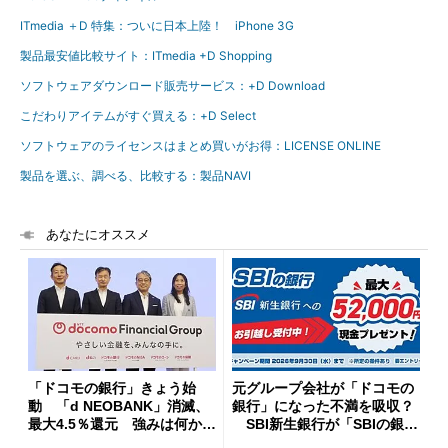
ITmedia ＋D 特集：ついに日本上陸！ iPhone 3G
製品最安値比較サイト：ITmedia +D Shopping
ソフトウェアダウンロード販売サービス：+D Download
こだわりアイテムがすぐ買える：+D Select
ソフトウェアのライセンスはまとめ買いがお得：LICENSE ONLINE
製品を選ぶ、調べる、比較する：製品NAVI
あなたにオススメ
「ドコモの銀行」きょう始
元グループ会社が「ドコモの
動 「d NEOBANK」消滅、
銀行」になった不満を吸収？
最大4.5％還元 強みは何か解
SBI新生銀行が「SBIの銀
説
行」として最大5.2万円のキャ