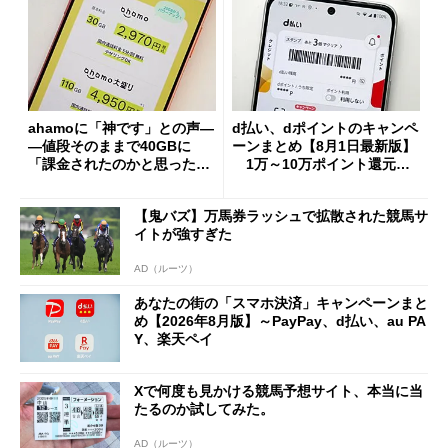
ahamoに「神です」との声―
d払い、dポイントのキャンペ
―値段そのままで40GBに
ーンまとめ【8月1日最新版】
「課金されたのかと思った」
1万～10万ポイント還元の
と戸惑いも
施策がめじろ押し
【鬼バズ】万馬券ラッシュで拡散された競馬サ
イトが強すぎた
AD（ルーツ）
あなたの街の「スマホ決済」キャンペーンまと
め【2026年8月版】～PayPay、d払い、au PA
Y、楽天ペイ
Xで何度も見かける競馬予想サイト、本当に当
たるのか試してみた。
AD（ルーツ）