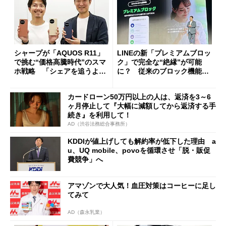
シャープが「AQUOS R11」
LINEの新「プレミアムブロッ
で挑む“価格高騰時代”のスマ
ク」で完全な“絶縁”が可能
ホ戦略 「シェアを追うより
に？ 従来のブロック機能と
も既存ユーザーを大切に」
の決定的な違い
カードローン50万円以上の人は、返済を3～6
ヶ月停止して『大幅に減額してから返済する手
続き』を利用して！
AD（渋谷法務総合事務所）
KDDIが値上げしても解約率が低下した理由 a
u、UQ mobile、povoを循環させ「脱・販促
費競争」へ
アマゾンで大人気！血圧対策はコーヒーに足し
てみて
AD（森永乳業）