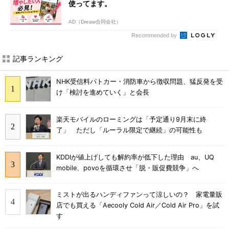
使ってます。
AD（Dreaw合同会社）
Recommended by
記事ランキング
NHK受信料パトカー・消防車から徴収問題、猛反発を受
け「検討を進めていく」と会長
楽天モバイルのローミングは「予定通り9月末に終
了」 ただし「ルーラル限定で継続」の可能性も
KDDIが値上げしても解約率が低下した理由 au、UQ
mobile、povoを循環させ「脱・販促費競争」へ
ミストが出るハンディファンって涼しいの？ 家電量販
店でも買える「Aecooly Cold Air／Cold Air Pro」を試
す