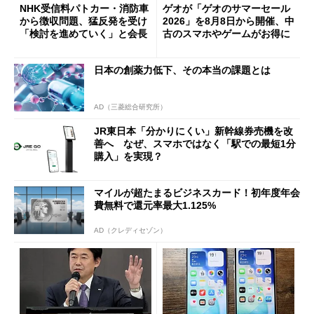
NHK受信料パトカー・消防車
ゲオが「ゲオのサマーセール
から徴収問題、猛反発を受け
2026」を8月8日から開催、中
「検討を進めていく」と会長
古のスマホやゲームがお得に
日本の創薬力低下、その本当の課題とは
AD（三菱総合研究所）
JR東日本「分かりにくい」新幹線券売機を改
善へ なぜ、スマホではなく「駅での最短1分
購入」を実現？
マイルが超たまるビジネスカード！初年度年会
費無料で還元率最大1.125%
AD（クレディセゾン）