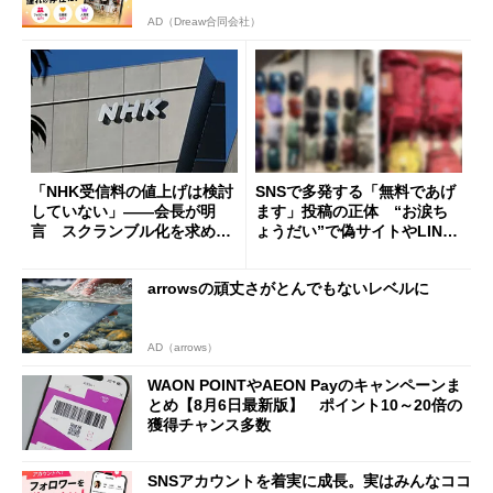
AD（Dreaw合同会社）
「NHK受信料の値上げは検討
SNSで多発する「無料であげ
していない」――会長が明
ます」投稿の正体 “お涙ち
言 スクランブル化を求める
ょうだい”で偽サイトやLINE
声絶えず
へ誘導するカラクリ
arrowsの頑丈さがとんでもないレベルに
AD（arrows）
WAON POINTやAEON Payのキャンペーンま
とめ【8月6日最新版】 ポイント10～20倍の
獲得チャンス多数
SNSアカウントを着実に成長。実はみんなココ