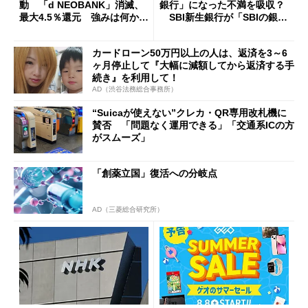
動 「d NEOBANK」消滅、
銀行」になった不満を吸収？
最大4.5％還元 強みは何か解
SBI新生銀行が「SBIの銀
説
行」として最大5.2万円のキャ
ッシュバックキャンペーンを
カードローン50万円以上の人は、返済を3～6
開催
ヶ月停止して『大幅に減額してから返済する手
続き』を利用して！
AD（渋谷法務総合事務所）
“Suicaが使えない”クレカ・QR専用改札機に
賛否 「問題なく運用できる」「交通系ICの方
がスムーズ」
「創薬立国」復活への分岐点
AD（三菱総合研究所）