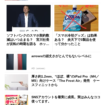
ソフトバンクのスマホ契約数
「スマホ冷却グッズ」は効果
減はいつ止まる？ 宮川社長
ある？ 炎天下で3製品を使
が反転の時期を語る ホッピ
って分かったこと
ング対策は「真剣にやりすぎ
た」
arrowsの頑丈さがとんでもないレベルに
AD（arrows）
厚さ約1.2mm、“ほぼ、裸”のiPad Pro（M4／
M5）向けケース「The Frost Air」発売 ケー
スフィニットから
SNSアカウントを着実に成長。実はみんなココ
使ってます。