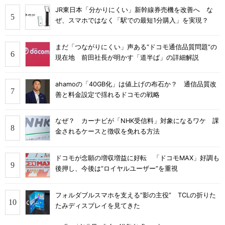
JR東日本「分かりにくい」新幹線券売機を改善へ な
ぜ、スマホではなく「駅での最短1分購入」を実現？
まだ「つながりにくい」声ある“ドコモ通信品質問題”の
現在地 前田社長が明かす「道半ば」の詳細解説
ahamoの「40GB化」は値上げの布石か？ 通信品質改
善と料金設定で揺れるドコモの戦略
なぜ？ カーナビが「NHK受信料」対象になるワケ 課
金されるケースと徴収を免れる方法
ドコモが念願の増収増益に好転 「ドコモMAX」好調も
後押し、今後は“ロイヤルユーザー”を重視
フォルダブルスマホを支える“影の主役” TCLの折りた
たみディスプレイを見てきた