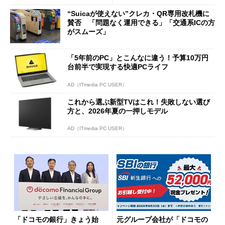
ッシュバックキャンペーンを
“Suicaが使えない”クレカ・QR専用改札機に
開催
賛否 「問題なく運用できる」「交通系ICの方
がスムーズ」
「5年前のPC」とこんなに違う！予算10万円
台前半で実現する快適PCライフ
AD（ITmedia PC USER）
これから選ぶ新型TVはこれ！失敗しない選び
方と、2026年夏の一押しモデル
AD（ITmedia PC USER）
「ドコモの銀行」きょう始
元グループ会社が「ドコモの