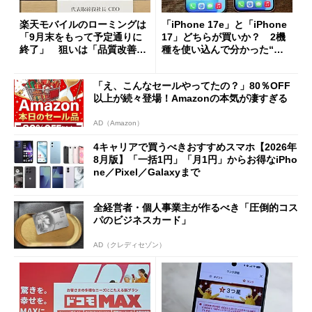
楽天モバイルのローミングは
「iPhone 17e」と「iPhone
「9月末をもって予定通りに
17」どちらが買いか？ 2機
終了」 狙いは「品質改善」
種を使い込んで分かった“ス
ただし「ルーラル限定で期
ペック表にない違い”
限を切った新契約」の可能性
「え、こんなセールやってたの？」80％OFF
も
以上が続々登場！Amazonの本気が凄すぎる
AD（Amazon）
4キャリアで買うべきおすすめスマホ【2026年
8月版】「一括1円」「月1円」からお得なiPho
ne／Pixel／Galaxyまで
全経営者・個人事業主が作るべき「圧倒的コス
パのビジネスカード」
AD（クレディセゾン）