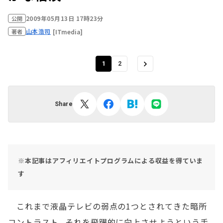
2009年05月13日 17時23分
公開
山本浩司
[ITmedia]
著者
1
2
Share
※本記事はアフィリエイトプログラムによる収益を得ていま
す
これまで液晶テレビの弱点の1つとされてきた暗所
コントラスト。それを飛躍的に向上させようという手