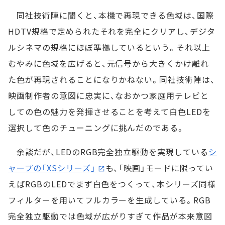
同社技術陣に聞くと、本機で再現できる色域は、国際
HDTV規格で定められたそれを完全にクリアし、デジタ
ルシネマの規格にほぼ準拠しているという。それ以上
むやみに色域を広げると、元信号から大きくかけ離れ
た色が再現されることになりかねない。同社技術陣は、
映画制作者の意図に忠実に、なおかつ家庭用テレビと
しての色の魅力を発揮させることを考えて白色LEDを
選択して色のチューニングに挑んだのである。
余談だが、LEDのRGB完全独立駆動を実現している
シ
ャープの「XSシリーズ」
も、「映画」モードに限ってい
えばRGBのLEDでまず白色をつくって、本シリーズ同様
フィルターを用いてフルカラーを生成している。RGB
完全独立駆動では色域が広がりすぎて作品が本来意図