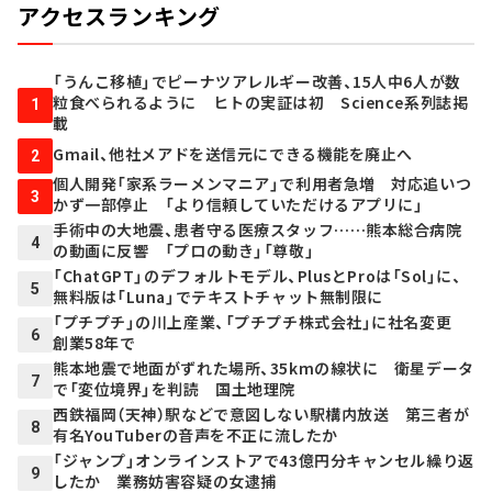
アクセスランキング
「うんこ移植」でピーナツアレルギー改善、15人中6人が数
粒食べられるように ヒトの実証は初 Science系列誌掲
1
載
Gmail、他社メアドを送信元にできる機能を廃止へ
2
個人開発「家系ラーメンマニア」で利用者急増 対応追いつ
3
かず一部停止 「より信頼していただけるアプリに」
手術中の大地震、患者守る医療スタッフ……熊本総合病院
4
の動画に反響 「プロの動き」「尊敬」
「ChatGPT」のデフォルトモデル、PlusとProは「Sol」に、
5
無料版は「Luna」でテキストチャット無制限に
「プチプチ」の川上産業、「プチプチ株式会社」に社名変更
6
創業58年で
熊本地震で地面がずれた場所、35kmの線状に 衛星データ
7
で「変位境界」を判読 国土地理院
西鉄福岡（天神）駅などで意図しない駅構内放送 第三者が
8
有名YouTuberの音声を不正に流したか
「ジャンプ」オンラインストアで43億円分キャンセル繰り返
9
したか 業務妨害容疑の女逮捕