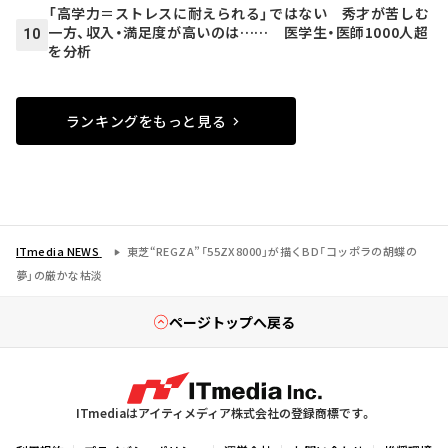
「高学力＝ストレスに耐えられる」ではない 秀才が苦しむ
一方、収入・満足度が高いのは…… 医学生・医師1000人超
10
を分析
ランキングをもっと見る
ITmedia NEWS
東芝“REGZA”「55ZX8000」が描くBD「コッポラの胡蝶の
夢」の厳かな枯淡
ページトップへ戻る
ITmediaはアイティメディア株式会社の登録商標です。