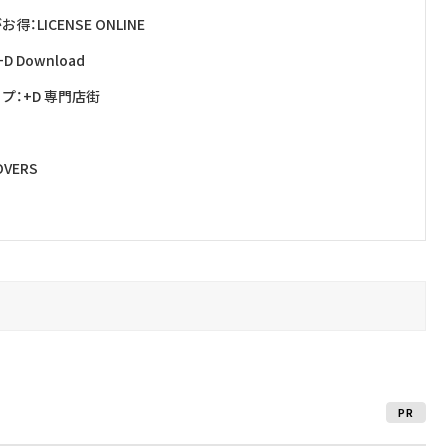
ICENSE ONLINE
Download
：+D 専門店街
VERS
PR