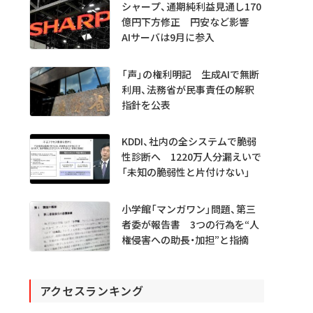
シャープ、通期純利益見通し170
億円下方修正 円安など影響
AIサーバは9月に参入
「声」の権利明記 生成AIで無断
利用、法務省が民事責任の解釈
指針を公表
KDDI、社内の全システムで脆弱
性診断へ 1220万人分漏えいで
「未知の脆弱性と片付けない」
小学館「マンガワン」問題、第三
者委が報告書 3つの行為を“人
権侵害への助長・加担”と指摘
アクセスランキング