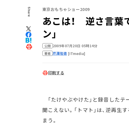
東京おもちゃショー2009
Share
あこは！ 逆さ言葉
ン」
2009年07月20日 05時14分
公開
芹澤隆徳
[ITmedia]
著者
印刷する
「たけやぶやけた」と録音したテー
聞こえない。「トマト」は、逆再生
まう。