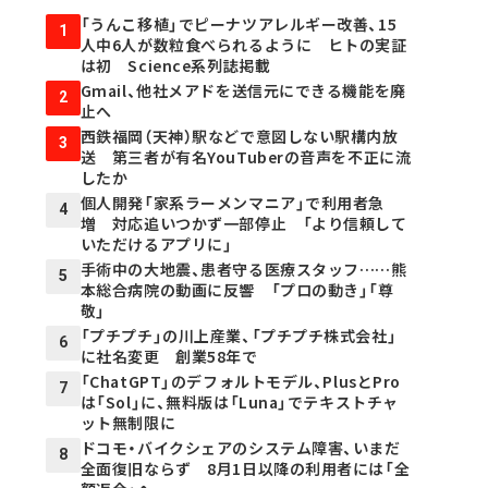
「うんこ移植」でピーナツアレルギー改善、15
1
人中6人が数粒食べられるように ヒトの実証
は初 Science系列誌掲載
Gmail、他社メアドを送信元にできる機能を廃
2
止へ
西鉄福岡（天神）駅などで意図しない駅構内放
3
送 第三者が有名YouTuberの音声を不正に流
したか
個人開発「家系ラーメンマニア」で利用者急
4
増 対応追いつかず一部停止 「より信頼して
いただけるアプリに」
手術中の大地震、患者守る医療スタッフ……熊
5
本総合病院の動画に反響 「プロの動き」「尊
敬」
「プチプチ」の川上産業、「プチプチ株式会社」
6
に社名変更 創業58年で
「ChatGPT」のデフォルトモデル、PlusとPro
7
は「Sol」に、無料版は「Luna」でテキストチャ
ット無制限に
ドコモ・バイクシェアのシステム障害、いまだ
8
全面復旧ならず 8月1日以降の利用者には「全