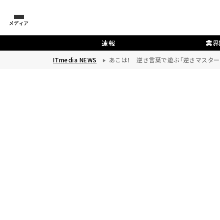
メディア
速報
業界
ITmedia NEWS
あこは！ 逆さ言葉で遊ぶ「逆さマスター