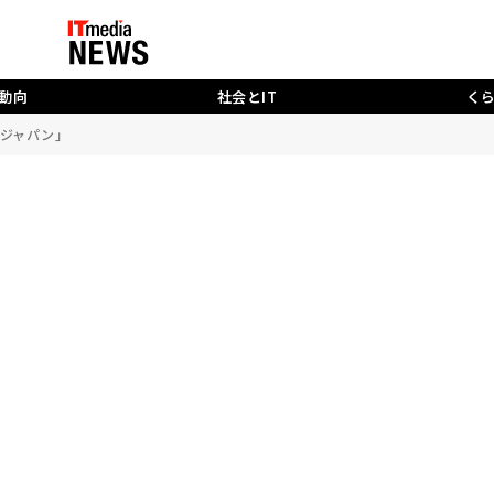
動向
社会とIT
く
ジャパン」