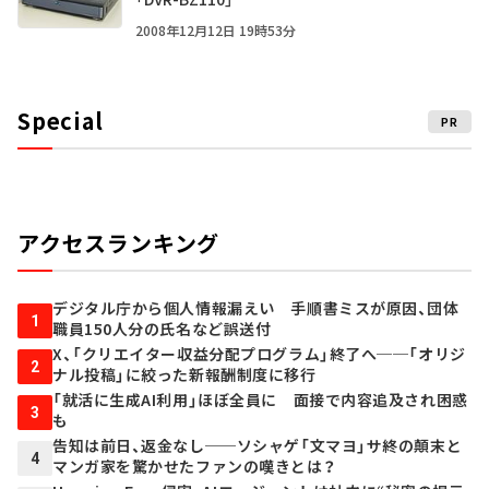
2008年12月12日 19時53分
Special
PR
アクセスランキング
デジタル庁から個人情報漏えい 手順書ミスが原因、団体
1
職員150人分の氏名など誤送付
X、「クリエイター収益分配プログラム」終了へ──「オリジ
2
ナル投稿」に絞った新報酬制度に移行
「就活に生成AI利用」ほぼ全員に 面接で内容追及され困惑
3
も
告知は前日、返金なし──ソシャゲ「文マヨ」サ終の顛末と
4
マンガ家を驚かせたファンの嘆きとは？