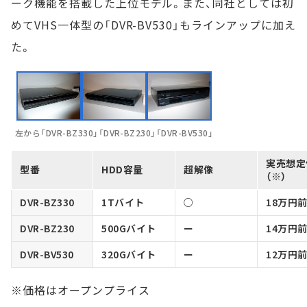
ーク機能を搭載した上位モデル。また、同社としては初
めてVHS一体型の「DVR-BV530」もラインアップに加え
た。
左から「DVR-BZ330」「DVR-BZ230」「DVR-BV530」
実売想定
型番
HDD容量
超解像
（※）
DVR-BZ330
1Tバイト
○
18万円
DVR-BZ230
500Gバイト
ー
14万円
DVR-BV530
320Gバイト
ー
12万円
※価格はオープンプライス