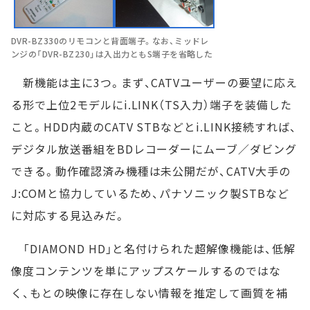
DVR-BZ330のリモコンと背面端子。なお、ミッドレ
ンジの「DVR-BZ230」は入出力ともS端子を省略した
新機能は主に3つ。まず、CATVユーザーの要望に応え
る形で上位2モデルにi.LINK（TS入力）端子を装備した
こと。HDD内蔵のCATV STBなどとi.LINK接続すれば、
デジタル放送番組をBDレコーダーにムーブ／ダビング
できる。動作確認済み機種は未公開だが、CATV大手の
J:COMと協力しているため、パナソニック製STBなど
に対応する見込みだ。
「DIAMOND HD」と名付けられた超解像機能は、低解
像度コンテンツを単にアップスケールするのではな
く、もとの映像に存在しない情報を推定して画質を補