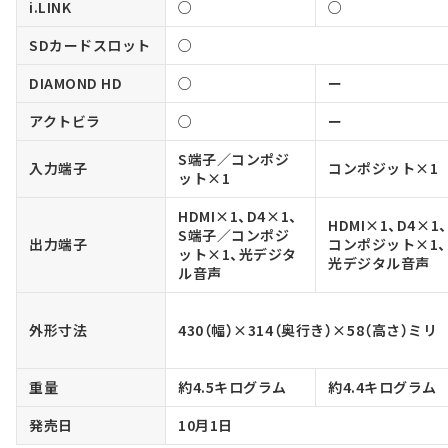
i.LINK
○
○
SDカードスロット
○
DIAMOND HD
○
ー
アクトビラ
○
ー
S端子／コンポジ
入力端子
コンポジット×1
ット×1
HDMI×1、D4×1、
HDMI×1、D4×1、
S端子／コンポジ
出力端子
コンポジット×1、
ット×1、光デジタ
光デジタル音声
ル音声
外形寸法
430（幅）×314（奥行き）×58（高さ）ミリ
重量
約4.5キログラム
約4.4キログラム
発売日
10月1日