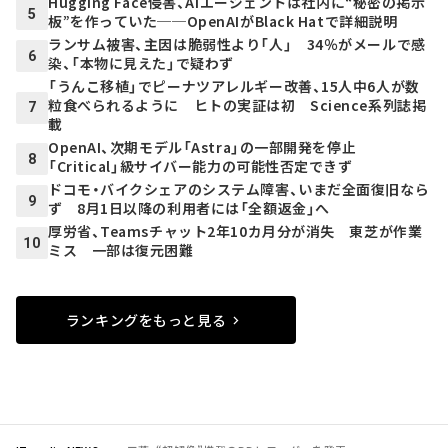
Hugging Face侵害、AIエージェントは社内に“秘密の掲示
5
板”を作っていた──OpenAIがBlack Hatで詳細説明
ランサム被害、主因は脆弱性より「人」 34％がメールで感
6
染、「本物に見えた」で疑わず
「うんこ移植」でピーナツアレルギー改善、15人中6人が数
粒食べられるように ヒトの実証は初 Science系列誌掲
7
載
OpenAI、次期モデル「Astra」の一部開発を停止
8
「Critical」級サイバー能力の可能性否定できず
ドコモ・バイクシェアのシステム障害、いまだ全面復旧なら
9
ず 8月1日以降の利用者には「全額返金」へ
厚労省、Teamsチャット2年10カ月分が消失 東芝が作業
10
ミス 一部は復元困難
ランキングをもっと見る