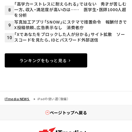
「高学力＝ストレスに耐えられる」ではない 秀才が苦しむ
一方、収入・満足度が高いのは…… 医学生・医師1000人超
8
を分析
写真加工アプリ「SNOW」にステマで措置命令 報酬付きで
9
X投稿依頼、広告表示なし 消費者庁
「Xであなたをブロックした人が分かる」サイト拡散 ソー
10
スコードを見たら、IDとパスワード外部送信
ランキングをもっと見る
ITmedia NEWS
iPadの使い道（後編）
ページトップへ戻る