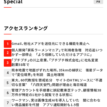
Special
PR
アクセスランキング
Gmail、他社メアドを送信元にできる機能を廃止へ
1
個人開発「家系ラーメンマニア」で利用者急増 対応追いつ
2
かず一部停止 「より信頼していただけるアプリに」
「プチプチ」の川上産業、「プチプチ株式会社」に社名変更
3
創業58年で
熊本地震で地面がずれた場所、35kmの線状に 衛星データ
4
で「変位境界」を判読 国土地理院
東大、60代教授を懲戒処分 サイトのHTMLソースに“不適
5
切な言葉” 「六四天安門」問題が理由と毎日報道
管理アカウントを手順書に誤記載――東芝テック、顧客情報38
6
万件が特定の1社から閲覧できる状態に
ワークマン、実は画像生成AIを導入していた 間に合わな
7
い商品撮影を代替 アプリ通知開封も1.5倍