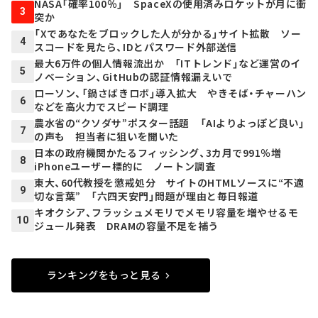
NASA「確率100％」 SpaceXの使用済みロケットが月に衝
3
突か
「Xであなたをブロックした人が分かる」サイト拡散 ソー
4
スコードを見たら、IDとパスワード外部送信
最大6万件の個人情報流出か 「ITトレンド」など運営のイ
5
ノベーション、GitHubの認証情報漏えいで
ローソン、「鍋さばきロボ」導入拡大 やきそば・チャーハン
6
などを高火力でスピード調理
農水省の“クソダサ”ポスター話題 「AIよりよっぽど良い」
7
の声も 担当者に狙いを聞いた
日本の政府機関かたるフィッシング、3カ月で991％増
8
iPhoneユーザー標的に ノートン調査
東大、60代教授を懲戒処分 サイトのHTMLソースに“不適
9
切な言葉” 「六四天安門」問題が理由と毎日報道
キオクシア、フラッシュメモリでメモリ容量を増やせるモ
10
ジュール発表 DRAMの容量不足を補う
ランキングをもっと見る