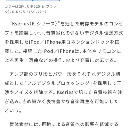
カラーは2色。U-K525-B（ブラッ
ク）、U-K525-S（シルバー）
“Kseries（K シリーズ）”を冠した既存モデルのコンセ
プトを踏襲しつつ、音質劣化の少ないデジタル伝送方式
を採用したiPod／iPhone用コネクションドックを搭
載した。接続したiPod／iPhoneは、本体やリモコンに
よる再生／選曲などの操作、および充電に対応する。
アンプ部のプリ段とパワー段をそれぞれデジタル構
成とした「フルデジタルプロセッシング」を採用して干
渉やノイズを排除する。Kseriesで培った音質技術を注
ぎ込み、きめ細かく表情豊かな音楽再生を可能にした
という。
筐体素材には、振動による音質への影響を低減する