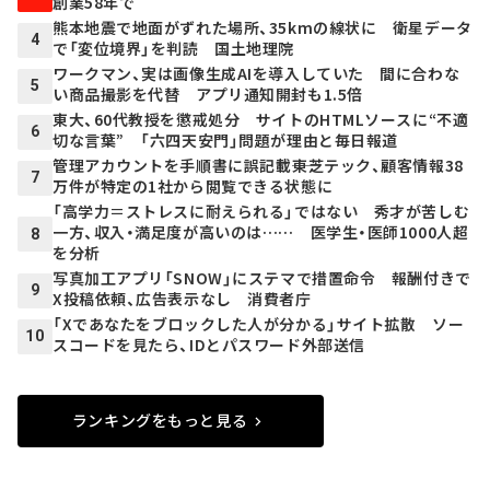
創業58年で
熊本地震で地面がずれた場所、35kmの線状に 衛星データ
4
で「変位境界」を判読 国土地理院
ワークマン、実は画像生成AIを導入していた 間に合わな
5
い商品撮影を代替 アプリ通知開封も1.5倍
東大、60代教授を懲戒処分 サイトのHTMLソースに“不適
6
切な言葉” 「六四天安門」問題が理由と毎日報道
管理アカウントを手順書に誤記載――東芝テック、顧客情報38
7
万件が特定の1社から閲覧できる状態に
「高学力＝ストレスに耐えられる」ではない 秀才が苦しむ
一方、収入・満足度が高いのは…… 医学生・医師1000人超
8
を分析
写真加工アプリ「SNOW」にステマで措置命令 報酬付きで
9
X投稿依頼、広告表示なし 消費者庁
「Xであなたをブロックした人が分かる」サイト拡散 ソー
10
スコードを見たら、IDとパスワード外部送信
ランキングをもっと見る