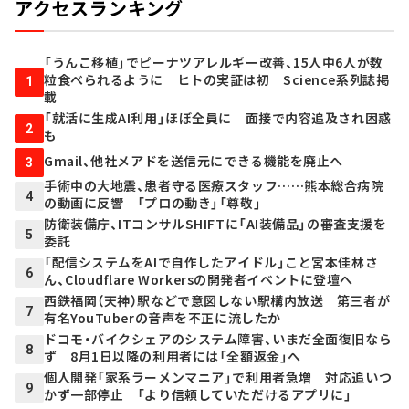
アクセスランキング
「うんこ移植」でピーナツアレルギー改善、15人中6人が数
粒食べられるように ヒトの実証は初 Science系列誌掲
1
載
「就活に生成AI利用」ほぼ全員に 面接で内容追及され困惑
2
も
Gmail、他社メアドを送信元にできる機能を廃止へ
3
手術中の大地震、患者守る医療スタッフ……熊本総合病院
4
の動画に反響 「プロの動き」「尊敬」
防衛装備庁、ITコンサルSHIFTに「AI装備品」の審査支援を
5
委託
「配信システムをAIで自作したアイドル」こと宮本佳林さ
6
ん、Cloudflare Workersの開発者イベントに登壇へ
西鉄福岡（天神）駅などで意図しない駅構内放送 第三者が
7
有名YouTuberの音声を不正に流したか
ドコモ・バイクシェアのシステム障害、いまだ全面復旧なら
8
ず 8月1日以降の利用者には「全額返金」へ
個人開発「家系ラーメンマニア」で利用者急増 対応追いつ
9
かず一部停止 「より信頼していただけるアプリに」